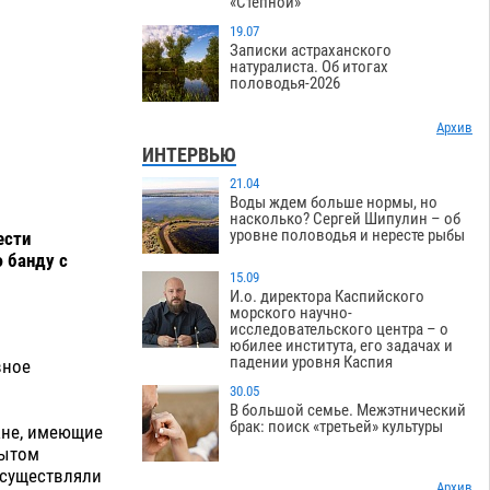
«Степной»
19.07
Записки астраханского
натуралиста. Об итогах
половодья-2026
Архив
ИНТЕРВЬЮ
21.04
Воды ждем больше нормы, но
насколько? Сергей Шипулин – об
уровне половодья и нересте рыбы
ести
ю банду с
15.09
И.о. директора Каспийского
морского научно-
исследовательского центра – о
юбилее института, его задачах и
падении уровня Каспия
вное
30.05
В большой семье. Межэтнический
брак: поиск «третьей» культуры
ане, имеющие
бытом
осуществляли
Архив