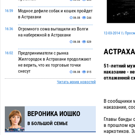
Модное дефиле собак и кошек пройдет
16:59
в Астрахани
06.08
244
Огромного сома вытащили из Волги
16:36
12-03-2014 \\ Прос
на набережной в Астрахани
06.08
329
АСТРАХ
Предприниматели с рынка
16:02
Жилгородок в Астрахани продолжают
не верить, что их торговые точки
51-летний муж
снесут
наказание - н
06.08
315
отлаженной сх
Читать архив новостей
Ящерицу из астраханской пустыни
15:22
поместили на новой серебряной
монете Банка России
06.08
256
В сообщники м
наказание, со
Буддийские святыни из Астрахани
14:35
ВЕРОНИКА ИОШКО
выставили в музее Пушкина в Москве
Главы банды с
06.08
230
В БОЛЬШОЙ СЕМЬЕ
в прошлом кр
наркотиков. З
Мэрия Астрахани переводит городские
13:50