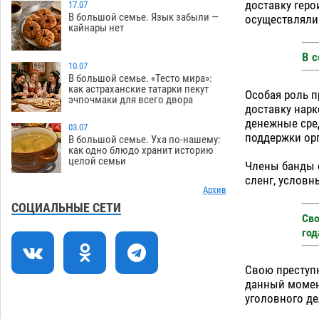
доставку геро
зеленые зоны на автоматический
17.07
В большой семье. Язык забыли —
осуществляли 
полив
06.08
242
кайнары нет
Скончался второй ребенок после
13:13
В с
пожара в Астрахани
10.07
06.08
599
В большой семье. «Тесто мира»:
как астраханские татарки пекут
Астраханские гандболисты с крупной
12:49
Особая роль п
эчпочмаки для всего двора
победы стартовали на Всероссийской
доставку нарк
Спартакиаде
денежные сред
06.08
289
03.07
поддержки ор
В большой семье. Уха по-нашему:
В астраханском селе невестка
12:16
как одно блюдо хранит историю
целой семьи
изрешетила машину свекрови
Члены банды о
сленг, услов
06.08
436
Архив
Астраханские приставы выдворили 12
11:45
СОЦИАЛЬНЫЕ СЕТИ
Сво
нелегалов прямым рейсом из
год
Шереметьево
06.08
287
Как астраханцы назвали своих детей в
11:08
Свою преступн
июле
06.08
303
данный момен
уголовного де
В Астрахани несовершеннолетнему
10:30