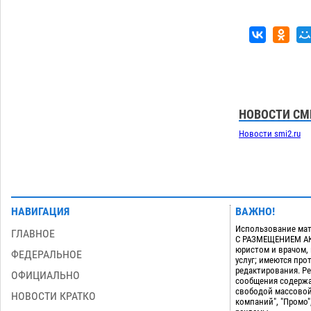
дали условные 1,5 года за найденные
200 г растения с наркотой
06.08
287
Загрузить еще
НОВОСТИ СМ
Новости smi2.ru
НАВИГАЦИЯ
ВАЖНО!
Использование мат
ГЛАВНОЕ
С РАЗМЕЩЕНИЕМ АКТ
юристом и врачом,
ФЕДЕРАЛЬНОЕ
услуг; имеются пр
редактирования. Ре
ОФИЦИАЛЬНО
сообщения содержа
свободой массовой
НОВОСТИ КРАТКО
компаний", "Промо"