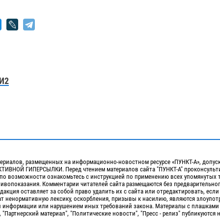
И2
ериалов, размещенных на информационно-новостном ресурсе «ПУНКТ-А», допус
ИВНОЙ ГИПЕРСЫЛКИ. Перед чтением материалов сайта "ПУНКТ-А" проконсульти
 по возможности ознакомьтесь с инструкцией по применению всех упомянутых 
отивопоказания. Комментарии читателей сайта размещаются без предварительно
дакция оставляет за собой право удалить их с сайта или отредактировать, если
т ненормативную лексику, оскорбления, призывы к насилию, являются злоупо
 информации или нарушением иных требований закона. Материалы с плашками
, "Партнерский материал", "Политические новости", "Пресс - релиз" публикуются 