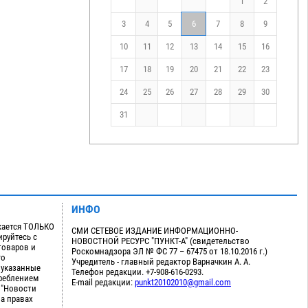
1
2
3
4
5
6
7
8
9
10
11
12
13
14
15
16
17
18
19
20
21
22
23
24
25
26
27
28
29
30
31
ИНФО
кается ТОЛЬКО
СМИ СЕТЕВОЕ ИЗДАНИЕ ИНФОРМАЦИОННО-
руйтесь с
НОВОСТНОЙ РЕСУРС "ПУНКТ-А" (свидетельство
товаров и
Роскомнадзора ЭЛ № ФС 77 – 67475 от 18.10.2016 г.)
го
Учредитель - главный редактор Варначкин А. А.
 указанные
Телефон редакции. +7-908-616-0293.
треблением
E-mail редакции:
punkt20102010@gmail.com
 "Новости
на правах