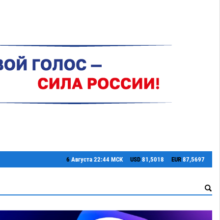
6
Августа
22:44 МСК
USD
81,5018
EUR
87,5697