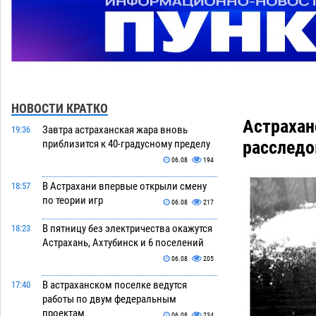
НОВОСТИ КРАТКО
Астрахан
Завтра астраханская жара вновь
19:36
расследо
приблизится к 40-градусному пределу
06.08
194
В Астрахани впервые открыли смену
18:57
по теории игр
06.08
217
В пятницу без электричества окажутся
18:23
Астрахань, Ахтубинск и 6 поселений
06.08
205
В астраханском поселке ведутся
17:40
работы по двум федеральным
проектам
06.08
234