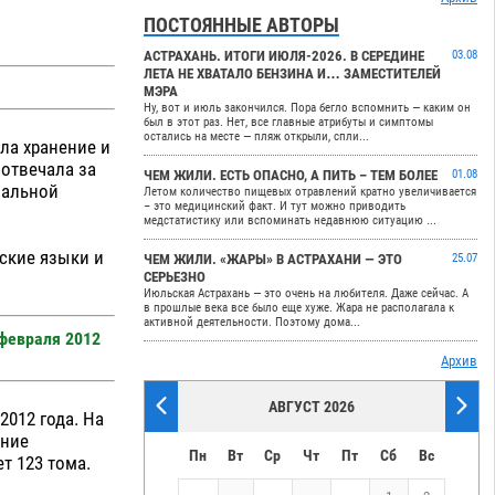
ПОСТОЯННЫЕ АВТОРЫ
АСТРАХАНЬ. ИТОГИ ИЮЛЯ-2026. В СЕРЕДИНЕ
03.08
ЛЕТА НЕ ХВАТАЛО БЕНЗИНА И… ЗАМЕСТИТЕЛЕЙ
МЭРА
Ну, вот и июль закончился. Пора бегло вспомнить — каким он
был в этот раз. Нет, все главные атрибуты и симптомы
остались на месте — пляж открыли, спли...
ла хранение и
 отвечала за
ЧЕМ ЖИЛИ. ЕСТЬ ОПАСНО, А ПИТЬ – ТЕМ БОЛЕЕ
01.08
иальной
Летом количество пищевых отравлений кратно увеличивается
– это медицинский факт. И тут можно приводить
медстатистику или вспоминать недавнюю ситуацию ...
ские языки и
ЧЕМ ЖИЛИ. «ЖАРЫ» В АСТРАХАНИ — ЭТО
25.07
СЕРЬЕЗНО
Июльская Астрахань — это очень на любителя. Даже сейчас. А
в прошлые века все было еще хуже. Жара не располагала к
активной деятельности. Поэтому дома...
 февраля 2012
Архив
АВГУСТ 2026
2012 года. На
ание
Пн
Вт
Ср
Чт
Пт
Сб
Вс
ет 123 тома.