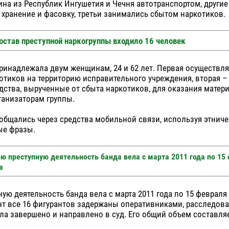
ина из Республик Ингушетия и Чечня автотранспортом, другие
хранение и фасовку, третьи занимались сбытом наркотиков.
остав преступной наркогруппы входило 16 человек
ринадлежала двум женщинам, 24 и 62 лет. Первая осуществля
отиков на территорию исправительного учреждения, вторая –
ства, вырученные от сбыта наркотиков, для оказания матер
ганизаторам группы.
бщались через средства мобильной связи, используя этниче
ные фразы.
ю преступную деятельность банда вела с марта 2011 года по 15
а
ую деятельность банда вела с марта 2011 года по 15 февраля 
т все 16 фигурантов задержаны оперативниками, расследов
ла завершено и направлено в суд. Его общий объем составля