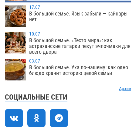
Младенец погиб в крупном пожаре в
12:51
17.07
Астрахани
05.08
492
В большой семье. Язык забыли — кайнары
нет
У астраханца в морозильной камере
12:23
обнаружили почти полсотни стерлядей
10.07
05.08
447
В большой семье. «Тесто мира»: как
астраханские татарки пекут эчпочмаки для
Астраханец проведет за решеткой 2 года и
11:54
всего двора
выплатит миллионный ущерб за смертельную
03.07
небрежность за рулем
05.08
408
В большой семье. Уха по-нашему: как одно
блюдо хранит историю целой семьи
В Астрахани возле Нового моста спасли
11:22
подростка на пенопласте
05.08
473
Архив
СОЦИАЛЬНЫЕ СЕТИ
Астраханцам ответили на важный вопрос о
10:48
территориальном отряде «Барс»
05.08
436
На астраханских полях начался сбор томатов
10:13
05.08
353