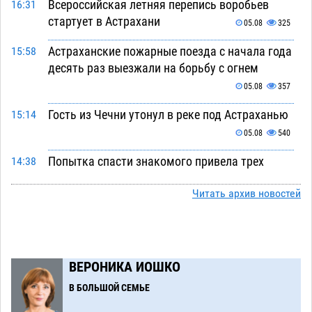
Всероссийская летняя перепись воробьев
16:31
стартует в Астрахани
05.08
325
Астраханские пожарные поезда с начала года
15:58
десять раз выезжали на борьбу с огнем
05.08
357
Гость из Чечни утонул в реке под Астраханью
15:14
05.08
540
Попытка спасти знакомого привела трех
14:38
астраханок под уголовную статью
05.08
447
Читать архив новостей
Тысяча четыреста астраханцев пересели на
14:00
электромобили
05.08
444
Глава крупного астраханского города
13:23
ВЕРОНИКА ИОШКО
поставил жителей перед непростым выбором
В БОЛЬШОЙ СЕМЬЕ
05.08
1247