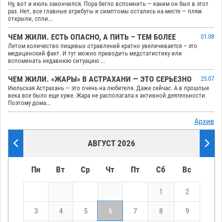
Ну, вот и июль закончился. Пора бегло вспомнить — каким он был в этот
раз. Нет, все главные атрибуты и симптомы остались на месте — пляж
открыли, спли...
ЧЕМ ЖИЛИ. ЕСТЬ ОПАСНО, А ПИТЬ – ТЕМ БОЛЕЕ
01.08
Летом количество пищевых отравлений кратно увеличивается – это
медицинский факт. И тут можно приводить медстатистику или
вспоминать недавнюю ситуацию ...
ЧЕМ ЖИЛИ. «ЖАРЫ» В АСТРАХАНИ — ЭТО СЕРЬЕЗНО
25.07
Июльская Астрахань — это очень на любителя. Даже сейчас. А в прошлые
века все было еще хуже. Жара не располагала к активной деятельности.
Поэтому дома...
Архив
АВГУСТ 2026
Пн
Вт
Ср
Чт
Пт
Сб
Вс
1
2
3
4
5
6
7
8
9