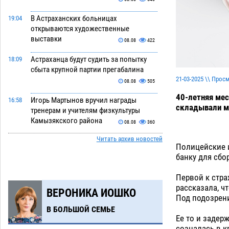
В Астраханских больницах
19:04
открываются художественные
выставки
08.08
422
Астраханца будут судить за попытку
18:09
сбыта крупной партии прегабалина
21-03-2025 \\ Прос
08.08
505
40-летняя мес
Игорь Мартынов вручил награды
16:58
складывали м
тренерам и учителям физкультуры
Камызякского района
08.08
360
Читать архив новостей
Ветеран из Астрахани отметил
15:32
Полицейские и
столетний юбилей
08.08
572
банку для сбо
Погибший на Донбассе волонтер из
14:19
Первой к стра
Астрахани стал героем мурала
рассказала, ч
ВЕРОНИКА ИОШКО
08.08
539
Под подозрен
В БОЛЬШОЙ СЕМЬЕ
Подросток, перебегавший дорогу вне
13:10
Ее то и задер
перехода, попал под колеса авто в
созналась в к