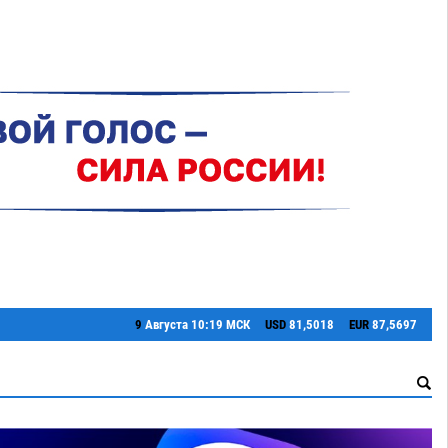
9
Августа
10:19 МСК
USD
81,5018
EUR
87,5697