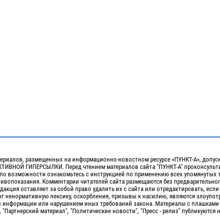
ериалов, размещенных на информационно-новостном ресурсе «ПУНКТ-А», допус
ИВНОЙ ГИПЕРСЫЛКИ. Перед чтением материалов сайта "ПУНКТ-А" проконсульти
 по возможности ознакомьтесь с инструкцией по применению всех упомянутых 
отивопоказания. Комментарии читателей сайта размещаются без предварительно
дакция оставляет за собой право удалить их с сайта или отредактировать, если
т ненормативную лексику, оскорбления, призывы к насилию, являются злоупо
 информации или нарушением иных требований закона. Материалы с плашками
, "Партнерский материал", "Политические новости", "Пресс - релиз" публикуются 