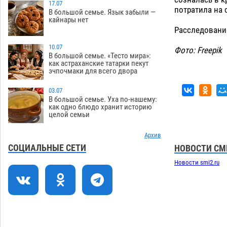
Астрахани
17.07
08.08
660
потратила на
В большой семье. Язык забыли —
кайнары нет
Астраханский следком помог
12:02
Расследовани
подростку получить зарплату за
честный труд
10.07
08.08
446
Фото: Freepik
В большой семье. «Тесто мира»:
как астраханские татарки пекут
Фаворитская ноша: астраханские
10:51
эчпочмаки для всего двора
гандболисты крупно проиграли
пермякам
08.08
414
03.07
В большой семье. Уха по-нашему:
Лидеры чеченской диаспоры в
09:00
как одно блюдо хранит историю
целой семьи
Астрахани осудили выходку молодого
лихача с улицы Никольской
Архив
08.08
896
СОЦИАЛЬНЫЕ СЕТИ
НОВОСТИ СМ
Завтра астраханцы проведут день в
18:00
Новости smi2.ru
режиме экстремальной температурной
нагрузки
07.08
821
Астраханский котлован с мусором
17:09
угрожает плодородию Харабалинского
района
07.08
641