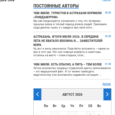
ПОСТОЯННЫЕ АВТОРЫ
ЧЕМ ЖИЛИ. ТУРИСТОВ В АСТРАХАНИ КОРМИЛИ
08.08
«ПОМДАМУРОМ»
Мы уже неоднократно упоминали о том, что Астрахань
прошлых веков в теплый период влекла людей. Приезжали
сюда десятки тысяч, и у каждого был свой инте...
АСТРАХАНЬ. ИТОГИ ИЮЛЯ-2026. В СЕРЕДИНЕ
03.08
ЛЕТА НЕ ХВАТАЛО БЕНЗИНА И… ЗАМЕСТИТЕЛЕЙ
МЭРА
Ну, вот и июль закончился. Пора бегло вспомнить — каким он
был в этот раз. Нет, все главные атрибуты и симптомы
остались на месте — пляж открыли, спли...
ЧЕМ ЖИЛИ. ЕСТЬ ОПАСНО, А ПИТЬ – ТЕМ БОЛЕЕ
01.08
Летом количество пищевых отравлений кратно увеличивается
– это медицинский факт. И тут можно приводить
медстатистику или вспоминать недавнюю ситуацию ...
Архив
АВГУСТ 2026
Пн
Вт
Ср
Чт
Пт
Сб
Вс