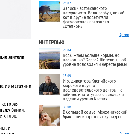
26.07
Записки астраханского
натуралиста. Волк-горбун, дикий
кот и другие посетители
фотоловушек заказника
«Степной»
Архив
ИНТЕРВЬЮ
21.04
Воды ждем больше нормы, но
тные жители
насколько? Сергей Шипулин – об
уровне половодья и нересте рыбы
15.09
И.о. директора Каспийского
ла из магазина
морского научно-
исследовательского центра – о
юбилее института, его задачах и
падении уровня Каспия
 которая
30.05
пажу банки.
В большой семье. Межэтнический
 к таре.
брак: поиск «третьей» культуры
ны, и
орые она
Архив