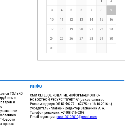
1
2
3
4
5
6
7
8
9
10
11
12
13
14
15
16
17
18
19
20
21
22
23
24
25
26
27
28
29
30
31
ИНФО
кается ТОЛЬКО
СМИ СЕТЕВОЕ ИЗДАНИЕ ИНФОРМАЦИОННО-
руйтесь с
НОВОСТНОЙ РЕСУРС "ПУНКТ-А" (свидетельство
товаров и
Роскомнадзора ЭЛ № ФС 77 – 67475 от 18.10.2016 г.)
го
Учредитель - главный редактор Варначкин А. А.
 указанные
Телефон редакции. +7-908-616-0293.
треблением
E-mail редакции:
punkt20102010@gmail.com
 "Новости
на правах