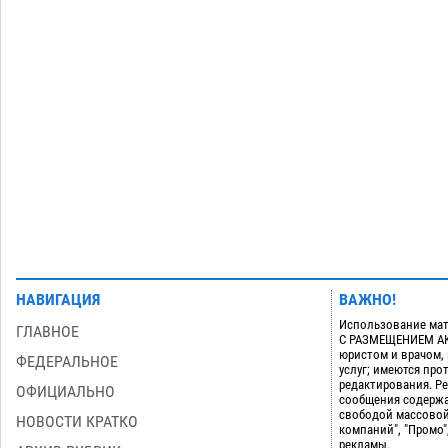
Игорь Редькин проинспектировал
16:24
коммунальную готовность
астраханского земельного массива
для льготников
07.08
656
Загрузить еще
НАВИГАЦИЯ
ВАЖНО!
Использование мат
ГЛАВНОЕ
С РАЗМЕЩЕНИЕМ АКТ
юристом и врачом,
ФЕДЕРАЛЬНОЕ
услуг; имеются пр
редактирования. Ре
ОФИЦИАЛЬНО
сообщения содержа
свободой массовой
НОВОСТИ КРАТКО
компаний", "Промо"
рекламы.