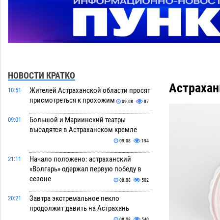
НОВОСТИ КРАТКО
Астрахан
Жителей Астраханской области просят
10:51
присмотреться к прохожим
09.08
87
Большой и Мариинский театры
09:01
высадятся в Астраханском кремле
09.08
194
Начало положено: астраханский
21:11
«Волгарь» одержал первую победу в
сезоне
08.08
502
Завтра экстремальное пекло
20:21
продолжит давить на Астрахань
08.08
540