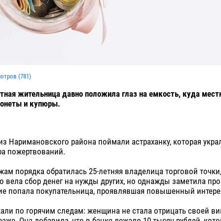
мотров (
781
)
тная жительница давно положила глаз на емкость, куда мес
онеты и купюры.
з Наримановского района поймали астраханку, которая укра
ра пожертвований.
жам порядка обратилась 25-летняя владелица торговой точки,
то вела сбор денег на нужды других, но однажды заметила про
ие попала покупательница, проявлявшая повышенный интерес
жали по горячим следам: женщина не стала отрицать своей ви
раже. Она добавила, что в банке лежало 10 тысяч рублей, кот