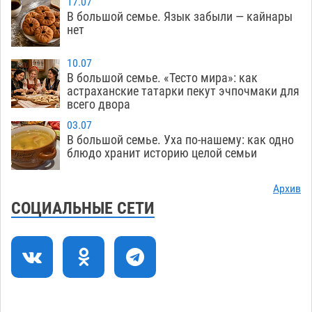
07.08
331
17.07
В большой семье. Язык забыли — кайнары
Астраханцев ждут на парковом газоне с
11:20
нет
призами и эрмитажными котами
07.08
291
10.07
Астраханский суд встал на сторону МЧС в
10:43
В большой семье. «Тесто мира»: как
астраханские татарки пекут эчпочмаки для
споре за возврат униформы
07.08
390
всего двора
На Всероссийской Спартакиаде астраханские
10:02
03.07
гандболисты уступили казанским «драконам»
В большой семье. Уха по-нашему: как одно
блюдо хранит историю целой семьи
07.08
280
Все пострадавшие при пожаре на
09:25
Архив
Краснодарской в Астрахани скончались
СОЦИАЛЬНЫЕ СЕТИ
07.08
1445
Астраханский суд оценил четыре удара по
08:47
голове полицейского в сто тысяч рублей
07.08
374
Завтра астраханская жара вновь приблизится