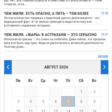
раз. Нет, все главные атрибуты и симптомы остались на месте — пляж
открыли, спли...
ЧЕМ ЖИЛИ. ЕСТЬ ОПАСНО, А ПИТЬ – ТЕМ БОЛЕЕ
01.08
Летом количество пищевых отравлений кратно увеличивается – это
медицинский факт. И тут можно приводить медстатистику или
вспоминать недавнюю ситуацию ...
ЧЕМ ЖИЛИ. «ЖАРЫ» В АСТРАХАНИ — ЭТО СЕРЬЕЗНО
25.07
Июльская Астрахань — это очень на любителя. Даже сейчас. А в прошлые
века все было еще хуже. Жара не располагала к активной деятельности.
Поэтому дома...
Архив
АВГУСТ 2026
Пн
Вт
Ср
Чт
Пт
Сб
Вс
1
2
3
4
5
6
7
8
9
10
11
12
13
14
15
16