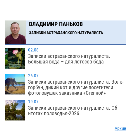
19:36
к 40-градусному пределу
06.08
517
В Астрахани впервые открыли смену по
18:57
ВЛАДИМИР ПАНЬКОВ
теории игр
06.08
463
ЗАПИСКИ АСТРАХАНСКОГО НАТУРАЛИСТА
Загрузить еще
02.08
Записки астраханского натуралиста.
Большая вода – для лотосов беда
26.07
Записки астраханского натуралиста. Волк-
горбун, дикий кот и другие посетители
фотоловушек заказника «Степной»
19.07
Записки астраханского натуралиста. Об
итогах половодья-2026
Архив