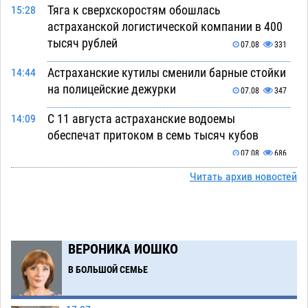
Тяга к сверхскоростям обошлась
15:28
астраханской логистической компании в 400
тысяч рублей
07.08
331
Астраханские кутилы сменили барные стойки
14:44
на полицейские дежурки
07.08
347
С 11 августа астраханские водоемы
14:09
обеспечат притоком в семь тысяч кубов
07.08
686
Читать архив новостей
Астраханский аэропорт попробует отбиться
13:29
от ворон в апелляционном суде
07.08
358
Астраханские археологи откопали древнюю
12:53
помойку
ВЕРОНИКА ИОШКО
07.08
551
В БОЛЬШОЙ СЕМЬЕ
В Астрахани подросток угнал мотоцикл и
11:58
похитил чужие мобильник с банковскими
картами