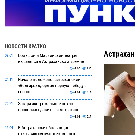
НОВОСТИ КРАТКО
Астрахан
Большой и Мариинский театры
09:01
высадятся в Астраханском кремле
09.08
155
Начало положено: астраханский
21:11
«Волгарь» одержал первую победу в
сезоне
08.08
482
Завтра экстремальное пекло
20:21
продолжит давить на Астрахань
08.08
527
В Астраханских больницах
19:04
открываются художественные