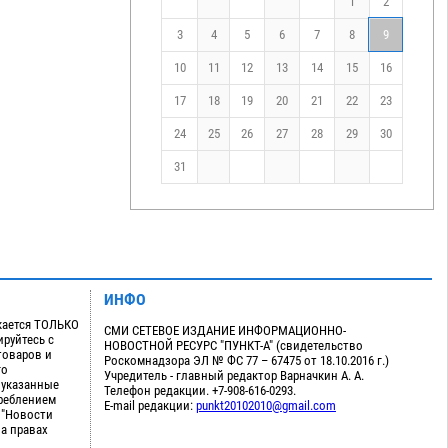
1
2
3
4
5
6
7
8
9
10
11
12
13
14
15
16
17
18
19
20
21
22
23
24
25
26
27
28
29
30
31
ИНФО
кается ТОЛЬКО
СМИ СЕТЕВОЕ ИЗДАНИЕ ИНФОРМАЦИОННО-
руйтесь с
НОВОСТНОЙ РЕСУРС "ПУНКТ-А" (свидетельство
товаров и
Роскомнадзора ЭЛ № ФС 77 – 67475 от 18.10.2016 г.)
го
Учредитель - главный редактор Варначкин А. А.
 указанные
Телефон редакции. +7-908-616-0293.
треблением
E-mail редакции:
punkt20102010@gmail.com
 "Новости
на правах