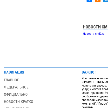
дали условные 1,5 года за найденные
200 г растения с наркотой
06.08
287
Загрузить еще
НОВОСТИ СМ
Новости smi2.ru
НАВИГАЦИЯ
ВАЖНО!
Использование мат
ГЛАВНОЕ
С РАЗМЕЩЕНИЕМ АКТ
юристом и врачом,
ФЕДЕРАЛЬНОЕ
услуг; имеются пр
редактирования. Ре
ОФИЦИАЛЬНО
сообщения содержа
свободой массовой
НОВОСТИ КРАТКО
компаний", "Промо"
рекламы.