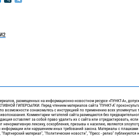
И2
ериалов, размещенных на информационно-новостном ресурсе «ПУНКТ-А», допус
ИВНОЙ ГИПЕРСЫЛКИ. Перед чтением материалов сайта "ПУНКТ-А" проконсульти
 по возможности ознакомьтесь с инструкцией по применению всех упомянутых 
отивопоказания. Комментарии читателей сайта размещаются без предварительно
дакция оставляет за собой право удалить их с сайта или отредактировать, если
т ненормативную лексику, оскорбления, призывы к насилию, являются злоупо
 информации или нарушением иных требований закона. Материалы с плашками
, "Партнерский материал", "Политические новости", "Пресс - релиз" публикуются 