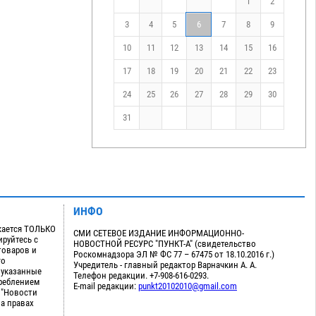
1
2
3
4
5
6
7
8
9
10
11
12
13
14
15
16
17
18
19
20
21
22
23
24
25
26
27
28
29
30
31
ИНФО
кается ТОЛЬКО
СМИ СЕТЕВОЕ ИЗДАНИЕ ИНФОРМАЦИОННО-
руйтесь с
НОВОСТНОЙ РЕСУРС "ПУНКТ-А" (свидетельство
товаров и
Роскомнадзора ЭЛ № ФС 77 – 67475 от 18.10.2016 г.)
го
Учредитель - главный редактор Варначкин А. А.
 указанные
Телефон редакции. +7-908-616-0293.
треблением
E-mail редакции:
punkt20102010@gmail.com
 "Новости
на правах