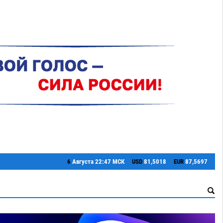
6
Августа
22:47 МСК
USD
81,5018
EUR
87,5697