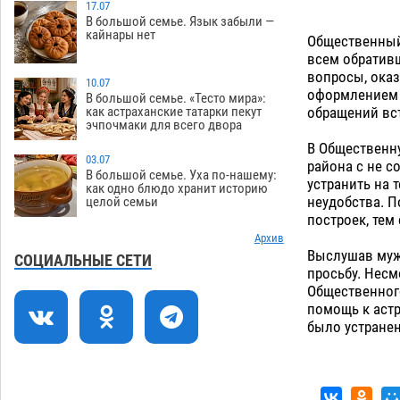
зеленые зоны на автоматический
17.07
В большой семье. Язык забыли —
полив
06.08
242
кайнары нет
Общественный
всем обратив
Скончался второй ребенок после
13:13
вопросы, ока
пожара в Астрахани
10.07
06.08
599
оформлением 
В большой семье. «Тесто мира»:
обращений вс
как астраханские татарки пекут
Астраханские гандболисты с крупной
12:49
эчпочмаки для всего двора
победы стартовали на Всероссийской
В Общественн
Спартакиаде
06.08
290
03.07
района с не 
В большой семье. Уха по-нашему:
устранить на 
В астраханском селе невестка
12:16
как одно блюдо хранит историю
неудобства. 
целой семьи
изрешетила машину свекрови
построек, тем
06.08
437
Архив
Выслушав муж
Астраханские приставы выдворили 12
11:45
СОЦИАЛЬНЫЕ СЕТИ
просьбу. Несм
нелегалов прямым рейсом из
Общественног
Шереметьево
06.08
287
помощь к астр
было устранен
Как астраханцы назвали своих детей в
11:08
июле
06.08
303
В Астрахани несовершеннолетнему
10:30