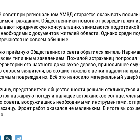
 совет при региональном УМВД старается оказывать посил
шимся гражданам. Общественники помогают разрешить жил
зывают юридическую консультацию, занимаются подготовкой
необходимых документов жителей области. Однако среди по
тречаются не совсем обычные.
ую приёмную Общественного света обратился житель Нарима
совсем типичным заявлением. Пожилой астраханец попросил 
территории его частного дома сухое дерево, приносившее ем
По словам заявителя, высохшие тяжелые ветки падали на кр
 самым повреждая их. Всё это наносило материальный ущерб 
чину, представители общественности решили откликнуться и
отря на жаркую погоду и палящее астраханское солнце, член
о совета, вооружившись необходимыми инструментами, отпр
аханцу. Фронт работ оказался не маленьким. В итоге высохш
о.