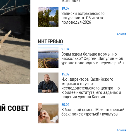
«Степной»
19.07
Записки астраханского
натуралиста. Об итогах
половодья-2026
Архив
ИНТЕРВЬЮ
21.04
Воды ждем больше нормы, но
насколько? Сергей Шипулин – об
уровне половодья и нересте рыбы
15.09
И.о. директора Каспийского
морского научно-
исследовательского центра – о
юбилее института, его задачах и
падении уровня Каспия
30.05
Й СОВЕТ
В большой семье. Межэтнический
брак: поиск «третьей» культуры
Архив