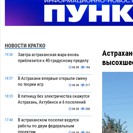
НОВОСТИ КРАТКО
Астрахан
Завтра астраханская жара вновь
19:36
высохшее
приблизится к 40-градусному пределу
06.08
194
В Астрахани впервые открыли смену
18:57
по теории игр
06.08
217
В пятницу без электричества окажутся
18:23
Астрахань, Ахтубинск и 6 поселений
06.08
206
В астраханском поселке ведутся
17:40
работы по двум федеральным
проектам
06.08
234