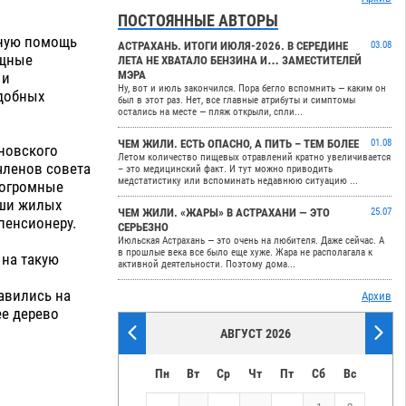
ПОСТОЯННЫЕ АВТОРЫ
ьную помощь
АСТРАХАНЬ. ИТОГИ ИЮЛЯ-2026. В СЕРЕДИНЕ
03.08
ищные
ЛЕТА НЕ ХВАТАЛО БЕНЗИНА И… ЗАМЕСТИТЕЛЕЙ
МЭРА
 и
Ну, вот и июль закончился. Пора бегло вспомнить — каким он
добных
был в этот раз. Нет, все главные атрибуты и симптомы
остались на месте — пляж открыли, спли...
ЧЕМ ЖИЛИ. ЕСТЬ ОПАСНО, А ПИТЬ – ТЕМ БОЛЕЕ
01.08
новского
Летом количество пищевых отравлений кратно увеличивается
членов совета
– это медицинский факт. И тут можно приводить
медстатистику или вспоминать недавнюю ситуацию ...
у огромные
ыши жилых
ЧЕМ ЖИЛИ. «ЖАРЫ» В АСТРАХАНИ — ЭТО
25.07
пенсионеру.
СЕРЬЕЗНО
Июльская Астрахань — это очень на любителя. Даже сейчас. А
в прошлые века все было еще хуже. Жара не располагала к
 на такую
активной деятельности. Поэтому дома...
ы
авились на
Архив
ее дерево
АВГУСТ 2026
Пн
Вт
Ср
Чт
Пт
Сб
Вс