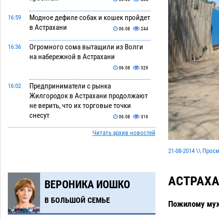
Модное дефиле собак и кошек пройдет
16:59
в Астрахани
06.08
244
Огромного сома вытащили из Волги
16:36
на набережной в Астрахани
06.08
329
Предприниматели с рынка
16:02
Жилгородок в Астрахани продолжают
не верить, что их торговые точки
снесут
06.08
316
Читать архив новостей
Ящерицу из астраханской пустыни
15:22
поместили на новой серебряной
21-08-2014 \\ Прос
монете Банка России
06.08
257
Буддийские святыни из Астрахани
14:35
АСТРАХА
ВЕРОНИКА ИОШКО
выставили в музее Пушкина в Москве
06.08
230
В БОЛЬШОЙ СЕМЬЕ
Пожилому муж
Мэрия Астрахани переводит городские
13:50