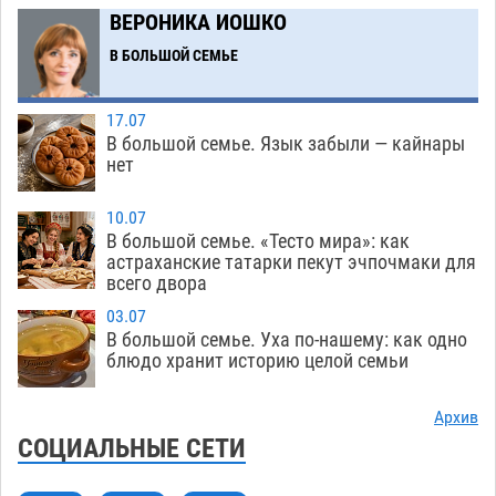
гандболисты крупно проиграли пермякам
ВЕРОНИКА ИОШКО
08.08
292
В БОЛЬШОЙ СЕМЬЕ
Лидеры чеченской диаспоры в Астрахани
09:00
осудили выходку молодого лихача с улицы
17.07
Никольской
08.08
688
В большой семье. Язык забыли — кайнары
нет
Завтра астраханцы проведут день в режиме
18:00
экстремальной температурной нагрузки
10.07
В большой семье. «Тесто мира»: как
07.08
689
астраханские татарки пекут эчпочмаки для
всего двора
Астраханский котлован с мусором угрожает
17:09
плодородию Харабалинского района
03.07
В большой семье. Уха по-нашему: как одно
07.08
537
блюдо хранит историю целой семьи
Игорь Редькин проинспектировал
16:24
коммунальную готовность астраханского
Архив
земельного массива для льготников
СОЦИАЛЬНЫЕ СЕТИ
07.08
534