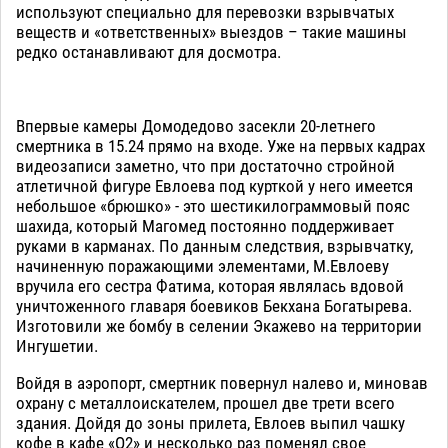
используют специально для перевозки взрывчатых
веществ и «ответственных» выездов – такие машины
редко останавливают для досмотра.
Впервые камеры Домодедово засекли 20-летнего
смертника в 15.24 прямо на входе. Уже на первых кадрах
видеозаписи заметно, что при достаточно стройной
атлетичной фигуре Евлоева под курткой у него имеется
небольшое «брюшко» - это шестикилограммовый пояс
шахида, который Магомед постоянно поддерживает
руками в карманах. По данным следствия, взрывчатку,
начиненную поражающими элементами, М.Евлоеву
вручила его сестра Фатима, которая являлась вдовой
уничтоженного главаря боевиков Бекхана Богатырева.
Изготовили же бомбу в селении Экажево на территории
Ингушетии.
Войдя в аэропорт, смертник повернул налево и, миновав
охрану с металлоискателем, прошел две трети всего
здания. Дойдя до зоны прилета, Евлоев выпил чашку
кофе в кафе «О2» и несколько раз поменял свое