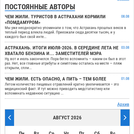
ПОСТОЯННЫЕ АВТОРЫ
ЧЕМ ЖИЛИ. ТУРИСТОВ В АСТРАХАНИ КОРМИЛИ
08.08
«ПОМДАМУРОМ»
Мы уже неоднократно упоминали о том, что Астрахань прошлых веков в
теплый период влекла людей. Приезжали сюда десятки тысяч, и у
каждого был свой инте...
АСТРАХАНЬ. ИТОГИ ИЮЛЯ-2026. В СЕРЕДИНЕ ЛЕТА НЕ
03.08
ХВАТАЛО БЕНЗИНА И… ЗАМЕСТИТЕЛЕЙ МЭРА
Ну, вот и июль закончился. Пора бегло вспомнить — каким он был в этот
раз. Нет, все главные атрибуты и симптомы остались на месте — пляж
открыли, спли...
ЧЕМ ЖИЛИ. ЕСТЬ ОПАСНО, А ПИТЬ – ТЕМ БОЛЕЕ
01.08
Летом количество пищевых отравлений кратно увеличивается – это
медицинский факт. И тут можно приводить медстатистику или
вспоминать недавнюю ситуацию ...
Архив
АВГУСТ 2026
Пн
Вт
Ср
Чт
Пт
Сб
Вс