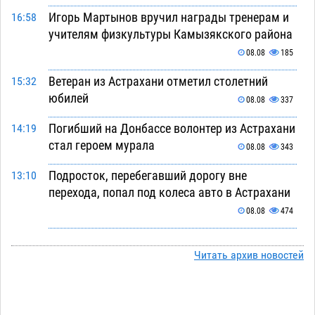
Игорь Мартынов вручил награды тренерам и
16:58
учителям физкультуры Камызякского района
08.08
185
Ветеран из Астрахани отметил столетний
15:32
юбилей
08.08
337
Погибший на Донбассе волонтер из Астрахани
14:19
стал героем мурала
08.08
343
Подросток, перебегавший дорогу вне
13:10
перехода, попал под колеса авто в Астрахани
08.08
474
Астраханский следком помог подростку
12:02
получить зарплату за честный труд
Читать архив новостей
08.08
317
Фаворитская ноша: астраханские
10:51