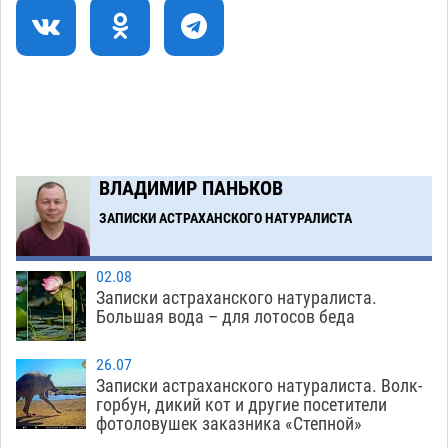
Тяга к сверхскоростям обошлась
15:28
астраханской логистической компании в 400
тысяч рублей
07.08
564
Астраханские кутилы сменили барные стойки
14:44
на полицейские дежурки
07.08
576
С 11 августа астраханские водоемы
14:09
ВЛАДИМИР ПАНЬКОВ
обеспечат притоком в семь тысяч кубов
ЗАПИСКИ АСТРАХАНСКОГО НАТУРАЛИСТА
07.08
1336
Загрузить еще
02.08
Записки астраханского натуралиста.
Большая вода – для лотосов беда
26.07
Записки астраханского натуралиста. Волк-
горбун, дикий кот и другие посетители
фотоловушек заказника «Степной»