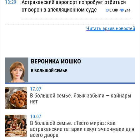
Астраханский аэропорт попробует отбиться
13:29
от ворон в апелляционном суде
07.08
244
Астраханские археологи откопали древнюю
12:53
Читать архив новостей
помойку
07.08
451
В Астрахани подросток угнал мотоцикл и
11:58
похитил чужие мобильник с банковскими
картами
ВЕРОНИКА ИОШКО
07.08
262
В БОЛЬШОЙ СЕМЬЕ
Астраханцев ждут на парковом газоне с
11:20
призами и эрмитажными котами
07.08
227
17.07
Астраханский суд встал на сторону МЧС в
10:43
В большой семье. Язык забыли — кайнары
споре за возврат униформы
нет
07.08
311
На Всероссийской Спартакиаде астраханские
10:02
10.07
гандболисты уступили казанским «драконам»
В большой семье. «Тесто мира»: как
астраханские татарки пекут эчпочмаки для
07.08
229
всего двора