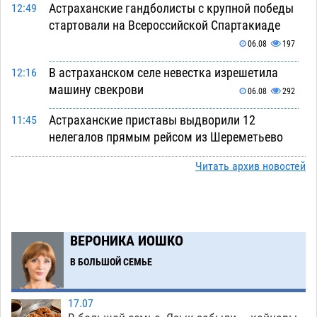
Астраханские гандболисты с крупной победы
12:49
стартовали на Всероссийской Спартакиаде
06.08
197
В астраханском селе невестка изрешетила
12:16
машину свекрови
06.08
292
Астраханские приставы выдворили 12
11:45
нелегалов прямым рейсом из Шереметьево
06.08
190
Читать архив новостей
Как астраханцы назвали своих детей в июле
11:08
06.08
220
В Астрахани несовершеннолетнему дали
10:30
ВЕРОНИКА ИОШКО
условные 1,5 года за найденные 200 г
В БОЛЬШОЙ СЕМЬЕ
растения с наркотой
06.08
220
Астраханский детский омбудсмен помогла
09:54
17.07
многодетному отцу вернуть родительские