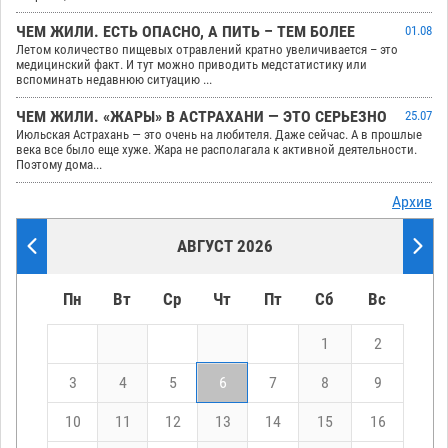
ЧЕМ ЖИЛИ. ЕСТЬ ОПАСНО, А ПИТЬ – ТЕМ БОЛЕЕ
01.08
Летом количество пищевых отравлений кратно увеличивается – это
медицинский факт. И тут можно приводить медстатистику или
вспоминать недавнюю ситуацию ...
ЧЕМ ЖИЛИ. «ЖАРЫ» В АСТРАХАНИ — ЭТО СЕРЬЕЗНО
25.07
Июльская Астрахань — это очень на любителя. Даже сейчас. А в прошлые
века все было еще хуже. Жара не располагала к активной деятельности.
Поэтому дома...
Архив
АВГУСТ 2026
Пн
Вт
Ср
Чт
Пт
Сб
Вс
1
2
3
4
5
6
7
8
9
10
11
12
13
14
15
16