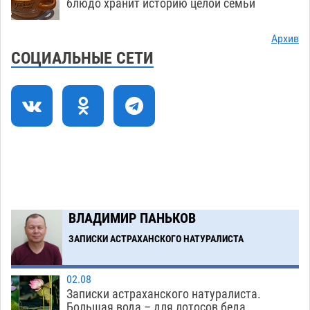
экстремальной температурной нагрузки
блюдо хранит историю целой семьи
07.08
802
Архив
Астраханский котлован с мусором угрожает
17:09
СОЦИАЛЬНЫЕ СЕТИ
плодородию Харабалинского района
07.08
625
Игорь Редькин проинспектировал
16:24
коммунальную готовность астраханского
земельного массива для льготников
07.08
635
Тяга к сверхскоростям обошлась
15:28
астраханской логистической компании в 400
ВЛАДИМИР ПАНЬКОВ
тысяч рублей
07.08
646
ЗАПИСКИ АСТРАХАНСКОГО НАТУРАЛИСТА
Загрузить еще
02.08
Записки астраханского натуралиста.
Большая вода – для лотосов беда