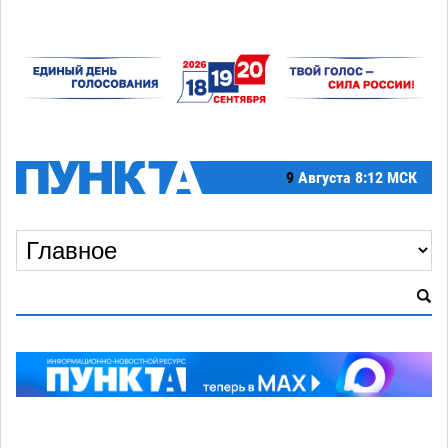
9
Августа
8:12 МСК