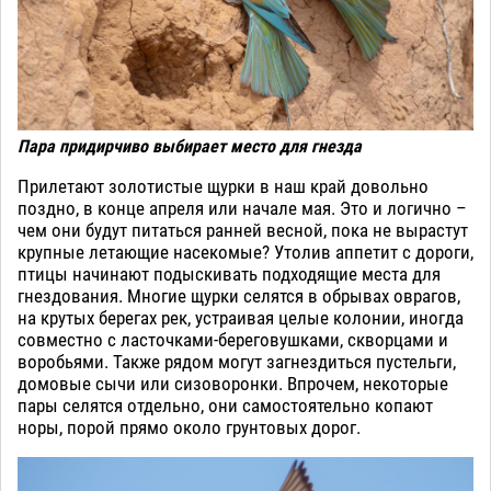
Пара придирчиво выбирает место для гнезда
Прилетают золотистые щурки в наш край довольно
поздно, в конце апреля или начале мая. Это и логично –
чем они будут питаться ранней весной, пока не вырастут
крупные летающие насекомые? Утолив аппетит с дороги,
птицы начинают подыскивать подходящие места для
гнездования. Многие щурки селятся в обрывах оврагов,
на крутых берегах рек, устраивая целые колонии, иногда
совместно с ласточками-береговушками, скворцами и
воробьями. Также рядом могут загнездиться пустельги,
домовые сычи или сизоворонки. Впрочем, некоторые
пары селятся отдельно, они самостоятельно копают
норы, порой прямо около грунтовых дорог.