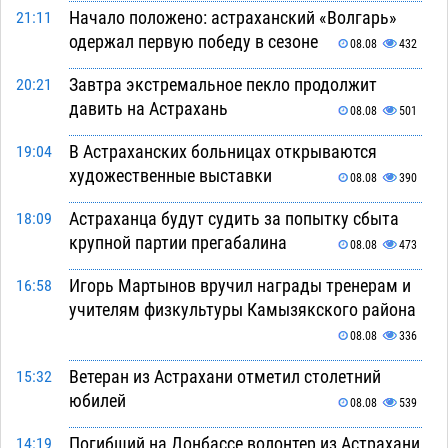
Начало положено: астраханский «Волгарь»
21:11
одержал первую победу в сезоне
08.08
432
Завтра экстремальное пекло продолжит
20:21
давить на Астрахань
08.08
501
В Астраханских больницах открываются
19:04
художественные выставки
08.08
390
Астраханца будут судить за попытку сбыта
18:09
крупной партии прегабалина
08.08
473
Игорь Мартынов вручил награды тренерам и
16:58
учителям физкультуры Камызякского района
08.08
336
Ветеран из Астрахани отметил столетний
15:32
юбилей
08.08
539
Погибший на Донбассе волонтер из Астрахани
14:19