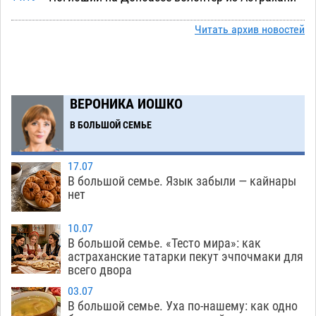
стал героем мурала
08.08
513
Читать архив новостей
Подросток, перебегавший дорогу вне
13:10
перехода, попал под колеса авто в Астрахани
08.08
640
ВЕРОНИКА ИОШКО
Астраханский следком помог подростку
12:02
получить зарплату за честный труд
В БОЛЬШОЙ СЕМЬЕ
08.08
426
17.07
Фаворитская ноша: астраханские
10:51
В большой семье. Язык забыли — кайнары
гандболисты крупно проиграли пермякам
нет
08.08
394
10.07
Лидеры чеченской диаспоры в Астрахани
09:00
В большой семье. «Тесто мира»: как
осудили выходку молодого лихача с улицы
астраханские татарки пекут эчпочмаки для
всего двора
Никольской
08.08
863
03.07
Завтра астраханцы проведут день в режиме
18:00
В большой семье. Уха по-нашему: как одно