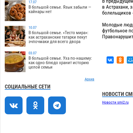
В предыдущем 
зеленые зоны на автоматический
17.07
в Астрахани, 
В большой семье. Язык забыли —
полив
06.08
259
кайнары нет
болельщиков 
Скончался второй ребенок после
13:13
Молодые люди 
пожара в Астрахани
10.07
06.08
644
футбольное по
В большой семье. «Тесто мира»:
Правонарушит
как астраханские татарки пекут
Астраханские гандболисты с крупной
12:49
эчпочмаки для всего двора
победы стартовали на Всероссийской
Спартакиаде
06.08
311
03.07
В большой семье. Уха по-нашему:
В астраханском селе невестка
12:16
как одно блюдо хранит историю
целой семьи
изрешетила машину свекрови
06.08
462
Архив
Астраханские приставы выдворили 12
11:45
СОЦИАЛЬНЫЕ СЕТИ
нелегалов прямым рейсом из
НОВОСТИ СМ
Шереметьево
06.08
311
Новости smi2.ru
Как астраханцы назвали своих детей в
11:08
июле
06.08
325
В Астрахани несовершеннолетнему
10:30