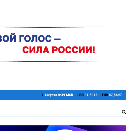
7
Августа
0:39 МСК
USD
81,5018
EUR
87,5697