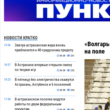
НОВОСТИ КРАТКО
«Волгарь
Завтра астраханская жара вновь
19:36
на поле
приблизится к 40-градусному пределу
06.08
241
В Астрахани впервые открыли смену
18:57
по теории игр
06.08
252
В пятницу без электричества окажутся
18:23
Астрахань, Ахтубинск и 6 поселений
06.08
234
В астраханском поселке ведутся
17:40
работы по двум федеральным
проектам
06.08
262