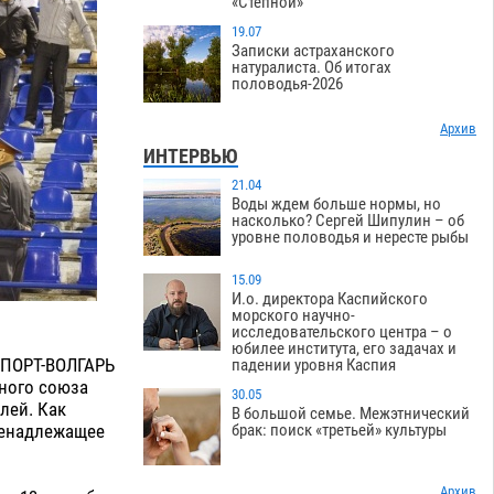
«Степной»
19.07
Записки астраханского
натуралиста. Об итогах
половодья-2026
Архив
ИНТЕРВЬЮ
21.04
Воды ждем больше нормы, но
насколько? Сергей Шипулин – об
уровне половодья и нересте рыбы
15.09
И.о. директора Каспийского
морского научно-
исследовательского центра – о
юбилее института, его задачах и
ПОРТ-ВОЛГАРЬ
падении уровня Каспия
ного союза
30.05
лей. Как
В большой семье. Межэтнический
ненадлежащее
брак: поиск «третьей» культуры
Архив