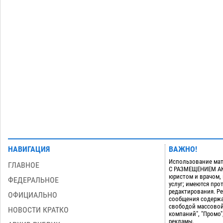
дали условные 1,5 года за найденные
200 г растения с наркотой
06.08
310
Загрузить еще
НАВИГАЦИЯ
ВАЖНО!
Использование мат
ГЛАВНОЕ
С РАЗМЕЩЕНИЕМ АКТ
юристом и врачом,
ФЕДЕРАЛЬНОЕ
услуг; имеются пр
редактирования. Ре
ОФИЦИАЛЬНО
сообщения содержа
свободой массовой
НОВОСТИ КРАТКО
компаний", "Промо"
рекламы.