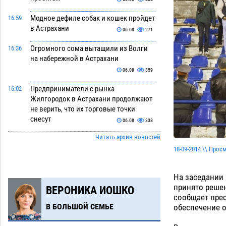
Модное дефиле собак и кошек пройдет
16:59
в Астрахани
06.08
271
Огромного сома вытащили из Волги
16:36
на набережной в Астрахани
06.08
359
Предприниматели с рынка
16:02
Жилгородок в Астрахани продолжают
не верить, что их торговые точки
снесут
06.08
338
Читать архив новостей
Ящерицу из астраханской пустыни
15:22
поместили на новой серебряной
18-09-2014 \\ Прос
монете Банка России
06.08
274
На заседании
Буддийские святыни из Астрахани
14:35
принято решен
ВЕРОНИКА ИОШКО
выставили в музее Пушкина в Москве
сообщает прес
06.08
247
В БОЛЬШОЙ СЕМЬЕ
обеспечение о
Мэрия Астрахани переводит городские
13:50