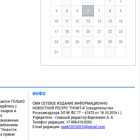
1
2
3
4
5
6
7
8
9
10
11
12
13
14
15
16
17
18
19
20
21
22
23
24
25
26
27
28
29
30
31
ИНФО
кается ТОЛЬКО
СМИ СЕТЕВОЕ ИЗДАНИЕ ИНФОРМАЦИОННО-
руйтесь с
НОВОСТНОЙ РЕСУРС "ПУНКТ-А" (свидетельство
товаров и
Роскомнадзора ЭЛ № ФС 77 – 67475 от 18.10.2016 г.)
го
Учредитель - главный редактор Варначкин А. А.
 указанные
Телефон редакции. +7-908-616-0293.
треблением
E-mail редакции:
punkt20102010@gmail.com
 "Новости
на правах