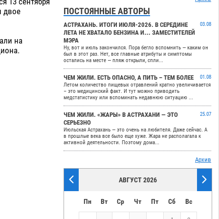
я 13 сентября
ПОСТОЯННЫЕ АВТОРЫ
и двое
АСТРАХАНЬ. ИТОГИ ИЮЛЯ-2026. В СЕРЕДИНЕ
03.08
ЛЕТА НЕ ХВАТАЛО БЕНЗИНА И… ЗАМЕСТИТЕЛЕЙ
али на
МЭРА
Ну, вот и июль закончился. Пора бегло вспомнить — каким он
диона.
был в этот раз. Нет, все главные атрибуты и симптомы
остались на месте — пляж открыли, спли...
ЧЕМ ЖИЛИ. ЕСТЬ ОПАСНО, А ПИТЬ – ТЕМ БОЛЕЕ
01.08
Летом количество пищевых отравлений кратно увеличивается
– это медицинский факт. И тут можно приводить
медстатистику или вспоминать недавнюю ситуацию ...
ЧЕМ ЖИЛИ. «ЖАРЫ» В АСТРАХАНИ — ЭТО
25.07
СЕРЬЕЗНО
Июльская Астрахань — это очень на любителя. Даже сейчас. А
в прошлые века все было еще хуже. Жара не располагала к
активной деятельности. Поэтому дома...
Архив
АВГУСТ 2026
Пн
Вт
Ср
Чт
Пт
Сб
Вс