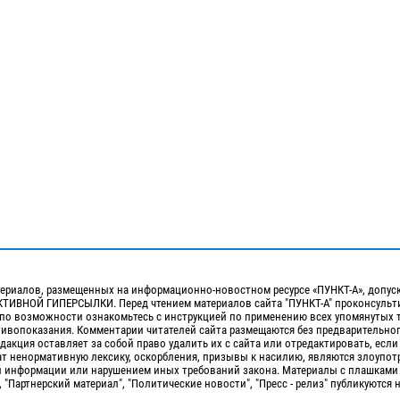
ериалов, размещенных на информационно-новостном ресурсе «ПУНКТ-А», допус
ИВНОЙ ГИПЕРСЫЛКИ. Перед чтением материалов сайта "ПУНКТ-А" проконсульти
 по возможности ознакомьтесь с инструкцией по применению всех упомянутых 
отивопоказания. Комментарии читателей сайта размещаются без предварительно
дакция оставляет за собой право удалить их с сайта или отредактировать, если
т ненормативную лексику, оскорбления, призывы к насилию, являются злоупо
 информации или нарушением иных требований закона. Материалы с плашками
, "Партнерский материал", "Политические новости", "Пресс - релиз" публикуются 