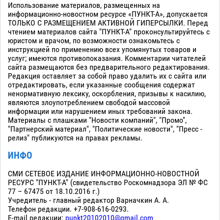
Использование материалов, размещенных на
информационно-новостном ресурсе «ПУНКТ-А», допускается
ТОЛЬКО С РАЗМЕЩЕНИЕМ АКТИВНОЙ ГИПЕРСЫЛКИ. Перед
чтением материалов сайта "ПУНКТ-А" проконсультируйтесь с
юристом и врачом, по возможности ознакомьтесь с
инструкцией по применению всех упомянутых товаров и
услуг; имеются противопоказания. Комментарии читателей
сайта размещаются без предварительного редактирования.
Редакция оставляет за собой право удалить их с сайта или
отредактировать, если указанные сообщения содержат
ненормативную лексику, оскорбления, призывы к насилию,
являются злоупотреблением свободой массовой
информации или нарушением иных требований закона.
Материалы с плашками "Новости компаний", "Промо",
"Партнерский материал", "Политические новости", "Пресс -
релиз" публикуются на правах рекламы.
ИНФО
СМИ СЕТЕВОЕ ИЗДАНИЕ ИНФОРМАЦИОННО-НОВОСТНОЙ
РЕСУРС "ПУНКТ-А" (свидетельство Роскомнадзора ЭЛ № ФС
77 – 67475 от 18.10.2016 г.)
Учредитель - главный редактор Варначкин А. А.
Телефон редакции. +7-908-616-0293.
E-mail редакции:
punkt20102010@gmail.com