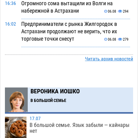
Огромного сома вытащили из Волги на
16:36
набережной в Астрахани
06.08
294
Предприниматели с рынка Жилгородок в
16:02
Астрахани продолжают не верить, что их
торговые точки снесут
06.08
279
Ящерицу из астраханской пустыни поместили
15:22
на новой серебряной монете Банка России
Читать архив новостей
06.08
237
Буддийские святыни из Астрахани выставили
14:35
в музее Пушкина в Москве
06.08
214
ВЕРОНИКА ИОШКО
Мэрия Астрахани переводит городские
13:50
В БОЛЬШОЙ СЕМЬЕ
зеленые зоны на автоматический полив
06.08
218
17.07
В большой семье. Язык забыли — кайнары
Скончался второй ребенок после пожара в
13:13
нет
Астрахани
06.08
557