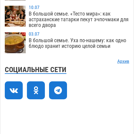
10.07
Астраханские гандболисты с крупной победы
12:49
В большой семье. «Тесто мира»: как
стартовали на Всероссийской Спартакиаде
астраханские татарки пекут эчпочмаки для
всего двора
06.08
277
03.07
В астраханском селе невестка изрешетила
12:16
В большой семье. Уха по-нашему: как одно
машину свекрови
блюдо хранит историю целой семьи
06.08
414
Астраханские приставы выдворили 12
11:45
Архив
нелегалов прямым рейсом из Шереметьево
СОЦИАЛЬНЫЕ СЕТИ
06.08
270
Как астраханцы назвали своих детей в июле
11:08
06.08
283
В Астрахани несовершеннолетнему дали
10:30
условные 1,5 года за найденные 200 г
растения с наркотой
06.08
272