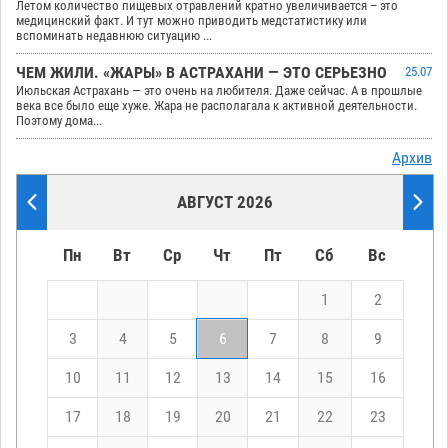
Летом количество пищевых отравлений кратно увеличивается – это
медицинский факт. И тут можно приводить медстатистику или
вспоминать недавнюю ситуацию ...
ЧЕМ ЖИЛИ. «ЖАРЫ» В АСТРАХАНИ — ЭТО СЕРЬЕЗНО
25.07
Июльская Астрахань — это очень на любителя. Даже сейчас. А в прошлые
века все было еще хуже. Жара не располагала к активной деятельности.
Поэтому дома...
Архив
АВГУСТ 2026
Пн
Вт
Ср
Чт
Пт
Сб
Вс
1
2
3
4
5
6
7
8
9
10
11
12
13
14
15
16
17
18
19
20
21
22
23