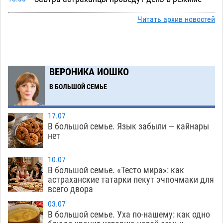
экстремальной температурной нагрузки
Читать архив новостей
07.08
633
Астраханский котлован с мусором угрожает
17:09
плодородию Харабалинского района
ВЕРОНИКА ИОШКО
07.08
491
В БОЛЬШОЙ СЕМЬЕ
Игорь Редькин проинспектировал
16:24
коммунальную готовность астраханского
земельного массива для льготников
17.07
В большой семье. Язык забыли — кайнары
07.08
490
нет
Тяга к сверхскоростям обошлась
15:28
астраханской логистической компании в 400
10.07
В большой семье. «Тесто мира»: как
тысяч рублей
07.08
520
астраханские татарки пекут эчпочмаки для
всего двора
Астраханские кутилы сменили барные стойки
14:44
на полицейские дежурки
03.07
07.08
528
В большой семье. Уха по-нашему: как одно