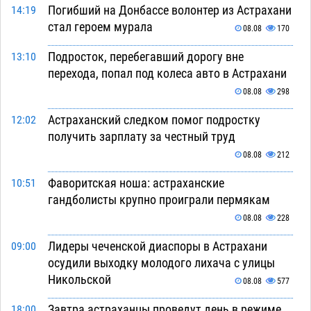
Погибший на Донбассе волонтер из Астрахани
14:19
стал героем мурала
08.08
170
Подросток, перебегавший дорогу вне
13:10
перехода, попал под колеса авто в Астрахани
08.08
298
Астраханский следком помог подростку
12:02
получить зарплату за честный труд
08.08
212
Фаворитская ноша: астраханские
10:51
гандболисты крупно проиграли пермякам
08.08
228
Лидеры чеченской диаспоры в Астрахани
09:00
осудили выходку молодого лихача с улицы
Никольской
08.08
577
Завтра астраханцы проведут день в режиме
18:00