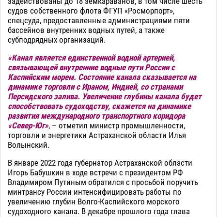
задействованы до 18 земкараванов, в том числе шесть
судов собственного флота ФГУП «Росморпорт»,
спецсуда, предоставленные администрациями пяти
бассейнов внутренних водных путей, а также
субподрядных организаций.
«Канал является единственной водной артерией,
связывающей внутренние водные пути России с
Каспийским морем. Состояние канала сказывается на
динамике торговли с Ираном, Индией, со странами
Персидского залива. Увеличение глубины канала будет
способствовать судоходству, скажется на динамике
развития международного транспортного коридора
«Север-Юг»
, – отметил министр промышленности,
торговли и энергетики Астраханской области Илья
Волынский.
В январе 2022 года губернатор Астраханской области
Игорь Бабушкин в ходе встречи с президентом РФ
Владимиром Путиным обратился с просьбой поручить
минтрансу России интенсифицировать работы по
увеличению глубин Волго-Каспийского морского
судоходного канала. В декабре прошлого года глава