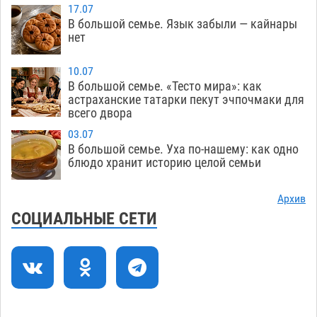
08.08
327
17.07
В большой семье. Язык забыли — кайнары
Лидеры чеченской диаспоры в Астрахани
09:00
нет
осудили выходку молодого лихача с улицы
Никольской
08.08
742
10.07
В большой семье. «Тесто мира»: как
Завтра астраханцы проведут день в режиме
18:00
астраханские татарки пекут эчпочмаки для
всего двора
экстремальной температурной нагрузки
07.08
728
03.07
В большой семье. Уха по-нашему: как одно
Астраханский котлован с мусором угрожает
17:09
блюдо хранит историю целой семьи
плодородию Харабалинского района
07.08
562
Архив
СОЦИАЛЬНЫЕ СЕТИ
Игорь Редькин проинспектировал
16:24
коммунальную готовность астраханского
земельного массива для льготников
07.08
567
Тяга к сверхскоростям обошлась
15:28