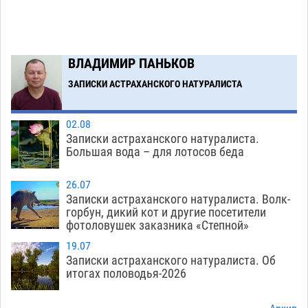
астраханской логистической компании в 400
тысяч рублей
07.08
588
Астраханские кутилы сменили барные стойки
14:44
ВЛАДИМИР ПАНЬКОВ
на полицейские дежурки
07.08
603
ЗАПИСКИ АСТРАХАНСКОГО НАТУРАЛИСТА
Загрузить еще
02.08
Записки астраханского натуралиста.
Большая вода – для лотосов беда
26.07
Записки астраханского натуралиста. Волк-
горбун, дикий кот и другие посетители
фотоловушек заказника «Степной»
19.07
Записки астраханского натуралиста. Об
итогах половодья-2026