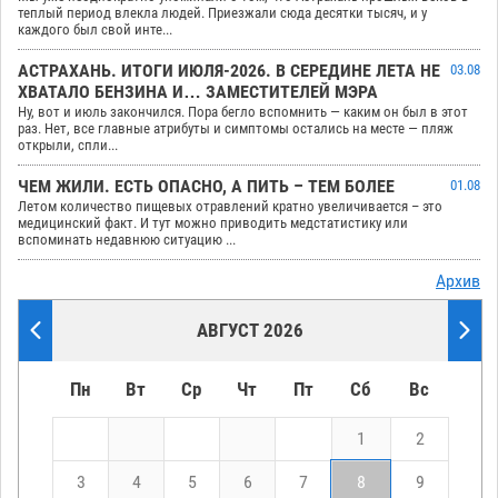
теплый период влекла людей. Приезжали сюда десятки тысяч, и у
каждого был свой инте...
АСТРАХАНЬ. ИТОГИ ИЮЛЯ-2026. В СЕРЕДИНЕ ЛЕТА НЕ
03.08
ХВАТАЛО БЕНЗИНА И… ЗАМЕСТИТЕЛЕЙ МЭРА
Ну, вот и июль закончился. Пора бегло вспомнить — каким он был в этот
раз. Нет, все главные атрибуты и симптомы остались на месте — пляж
открыли, спли...
ЧЕМ ЖИЛИ. ЕСТЬ ОПАСНО, А ПИТЬ – ТЕМ БОЛЕЕ
01.08
Летом количество пищевых отравлений кратно увеличивается – это
медицинский факт. И тут можно приводить медстатистику или
вспоминать недавнюю ситуацию ...
Архив
АВГУСТ 2026
Пн
Вт
Ср
Чт
Пт
Сб
Вс
1
2
3
4
5
6
7
8
9