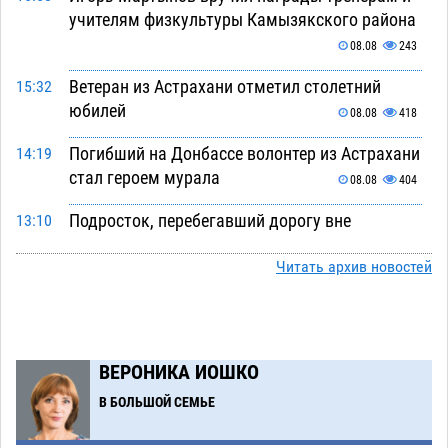
учителям физкультуры Камызякского района
08.08
243
Ветеран из Астрахани отметил столетний
15:32
юбилей
08.08
418
Погибший на Донбассе волонтер из Астрахани
14:19
стал героем мурала
08.08
404
Подросток, перебегавший дорогу вне
13:10
перехода, попал под колеса авто в Астрахани
Читать архив новостей
08.08
544
Астраханский следком помог подростку
12:02
получить зарплату за честный труд
08.08
353
ВЕРОНИКА ИОШКО
Фаворитская ноша: астраханские
10:51
В БОЛЬШОЙ СЕМЬЕ
гандболисты крупно проиграли пермякам