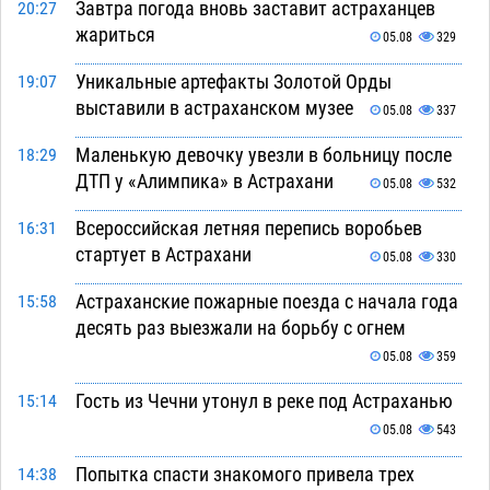
Завтра погода вновь заставит астраханцев
20:27
жариться
05.08
329
Уникальные артефакты Золотой Орды
19:07
выставили в астраханском музее
05.08
337
Маленькую девочку увезли в больницу после
18:29
ДТП у «Алимпика» в Астрахани
05.08
532
Всероссийская летняя перепись воробьев
16:31
стартует в Астрахани
05.08
330
Астраханские пожарные поезда с начала года
15:58
десять раз выезжали на борьбу с огнем
05.08
359
Гость из Чечни утонул в реке под Астраханью
15:14
05.08
543
Попытка спасти знакомого привела трех
14:38