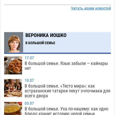
астраханок под уголовную статью
05.08
449
Читать архив новостей
Тысяча четыреста астраханцев пересели на
14:00
электромобили
05.08
447
Глава крупного астраханского города
13:23
ВЕРОНИКА ИОШКО
поставил жителей перед непростым выбором
В БОЛЬШОЙ СЕМЬЕ
05.08
1252
Младенец погиб в крупном пожаре в
12:51
17.07
Астрахани
05.08
497
В большой семье. Язык забыли — кайнары
нет
У астраханца в морозильной камере
12:23
обнаружили почти полсотни стерлядей
10.07
05.08
449
В большой семье. «Тесто мира»: как
астраханские татарки пекут эчпочмаки для
Астраханец проведет за решеткой 2 года и
11:54
всего двора
выплатит миллионный ущерб за смертельную
03.07
небрежность за рулем
05.08
411
В большой семье. Уха по-нашему: как одно
блюдо хранит историю целой семьи