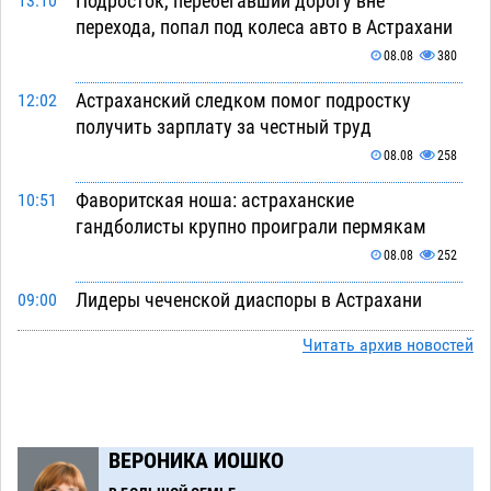
Подросток, перебегавший дорогу вне
13:10
перехода, попал под колеса авто в Астрахани
08.08
380
Астраханский следком помог подростку
12:02
получить зарплату за честный труд
08.08
258
Фаворитская ноша: астраханские
10:51
гандболисты крупно проиграли пермякам
08.08
252
Лидеры чеченской диаспоры в Астрахани
09:00
осудили выходку молодого лихача с улицы
Читать архив новостей
Никольской
08.08
628
Завтра астраханцы проведут день в режиме
18:00
экстремальной температурной нагрузки
ВЕРОНИКА ИОШКО
07.08
655