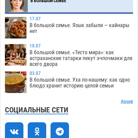
В БОЛЬШОЙ СЕМЬЕ
Астраханский котлован с мусором угрожает
17:09
плодородию Харабалинского района
07.08
510
17.07
В большой семье. Язык забыли — кайнары
Игорь Редькин проинспектировал
16:24
нет
коммунальную готовность астраханского
земельного массива для льготников
10.07
В большой семье. «Тесто мира»: как
07.08
508
астраханские татарки пекут эчпочмаки для
всего двора
Тяга к сверхскоростям обошлась
15:28
астраханской логистической компании в 400
03.07
В большой семье. Уха по-нашему: как одно
тысяч рублей
07.08
540
блюдо хранит историю целой семьи
Астраханские кутилы сменили барные стойки
14:44
на полицейские дежурки
Архив
07.08
548
СОЦИАЛЬНЫЕ СЕТИ
С 11 августа астраханские водоемы
14:09
обеспечат притоком в семь тысяч кубов
07.08
1295