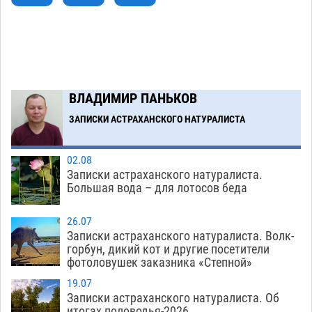
Астраханский аэропорт попробует отбиться
13:29
от ворон в апелляционном суде
07.08
546
Астраханские археологи откопали древнюю
12:53
помойку
07.08
722
ВЛАДИМИР ПАНЬКОВ
В Астрахани подросток угнал мотоцикл и
11:58
похитил чужие мобильник с банковскими
ЗАПИСКИ АСТРАХАНСКОГО НАТУРАЛИСТА
картами
07.08
470
02.08
Записки астраханского натуралиста.
Загрузить еще
Большая вода – для лотосов беда
26.07
Записки астраханского натуралиста. Волк-
горбун, дикий кот и другие посетители
фотоловушек заказника «Степной»
19.07
Записки астраханского натуралиста. Об
итогах половодья-2026