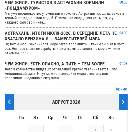
ЧЕМ ЖИЛИ. ТУРИСТОВ В АСТРАХАНИ КОРМИЛИ
08.08
«ПОМДАМУРОМ»
Мы уже неоднократно упоминали о том, что Астрахань прошлых веков в
теплый период влекла людей. Приезжали сюда десятки тысяч, и у
каждого был свой инте...
АСТРАХАНЬ. ИТОГИ ИЮЛЯ-2026. В СЕРЕДИНЕ ЛЕТА НЕ
03.08
ХВАТАЛО БЕНЗИНА И… ЗАМЕСТИТЕЛЕЙ МЭРА
Ну, вот и июль закончился. Пора бегло вспомнить — каким он был в этот
раз. Нет, все главные атрибуты и симптомы остались на месте — пляж
открыли, спли...
ЧЕМ ЖИЛИ. ЕСТЬ ОПАСНО, А ПИТЬ – ТЕМ БОЛЕЕ
01.08
Летом количество пищевых отравлений кратно увеличивается – это
медицинский факт. И тут можно приводить медстатистику или
вспоминать недавнюю ситуацию ...
Архив
АВГУСТ 2026
Пн
Вт
Ср
Чт
Пт
Сб
Вс
1
2