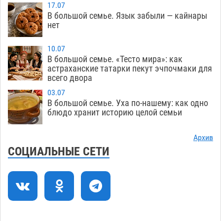
обеспечат притоком в семь тысяч кубов
17.07
В большой семье. Язык забыли — кайнары
07.08
1153
нет
Астраханский аэропорт попробует отбиться
13:29
от ворон в апелляционном суде
10.07
07.08
497
В большой семье. «Тесто мира»: как
астраханские татарки пекут эчпочмаки для
Астраханские археологи откопали древнюю
12:53
всего двора
помойку
07.08
673
03.07
В Астрахани подросток угнал мотоцикл и
11:58
В большой семье. Уха по-нашему: как одно
блюдо хранит историю целой семьи
похитил чужие мобильник с банковскими
картами
07.08
428
Архив
Астраханцев ждут на парковом газоне с
11:20
СОЦИАЛЬНЫЕ СЕТИ
призами и эрмитажными котами
07.08
379
Астраханский суд встал на сторону МЧС в
10:43
споре за возврат униформы
07.08
597
На Всероссийской Спартакиаде астраханские
10:02