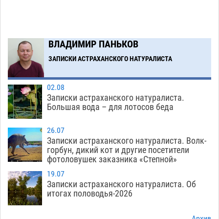
гандболисты уступили казанским «драконам»
07.08
362
Все пострадавшие при пожаре на
09:25
ВЛАДИМИР ПАНЬКОВ
Краснодарской в Астрахани скончались
ЗАПИСКИ АСТРАХАНСКОГО НАТУРАЛИСТА
07.08
1598
Загрузить еще
02.08
Записки астраханского натуралиста.
Большая вода – для лотосов беда
26.07
Записки астраханского натуралиста. Волк-
горбун, дикий кот и другие посетители
фотоловушек заказника «Степной»
19.07
Записки астраханского натуралиста. Об
итогах половодья-2026
Архив