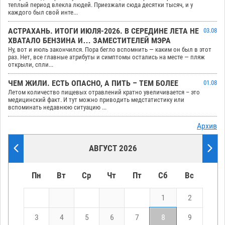
теплый период влекла людей. Приезжали сюда десятки тысяч, и у
каждого был свой инте...
АСТРАХАНЬ. ИТОГИ ИЮЛЯ-2026. В СЕРЕДИНЕ ЛЕТА НЕ
03.08
ХВАТАЛО БЕНЗИНА И… ЗАМЕСТИТЕЛЕЙ МЭРА
Ну, вот и июль закончился. Пора бегло вспомнить — каким он был в этот
раз. Нет, все главные атрибуты и симптомы остались на месте — пляж
открыли, спли...
ЧЕМ ЖИЛИ. ЕСТЬ ОПАСНО, А ПИТЬ – ТЕМ БОЛЕЕ
01.08
Летом количество пищевых отравлений кратно увеличивается – это
медицинский факт. И тут можно приводить медстатистику или
вспоминать недавнюю ситуацию ...
Архив
АВГУСТ 2026
Пн
Вт
Ср
Чт
Пт
Сб
Вс
1
2
3
4
5
6
7
8
9