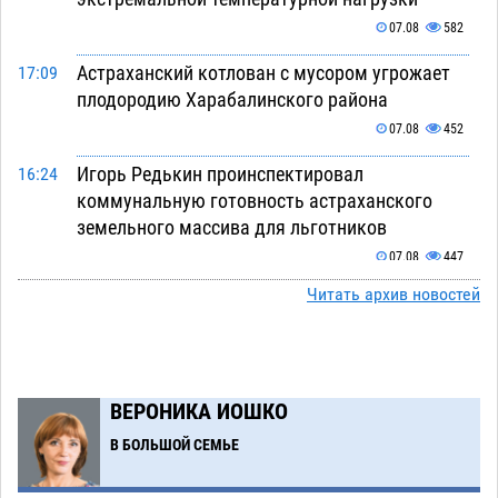
07.08
582
Астраханский котлован с мусором угрожает
17:09
плодородию Харабалинского района
07.08
452
Игорь Редькин проинспектировал
16:24
коммунальную готовность астраханского
земельного массива для льготников
07.08
447
Читать архив новостей
Тяга к сверхскоростям обошлась
15:28
астраханской логистической компании в 400
тысяч рублей
07.08
486
Астраханские кутилы сменили барные стойки
14:44
ВЕРОНИКА ИОШКО
на полицейские дежурки
07.08
492
В БОЛЬШОЙ СЕМЬЕ
С 11 августа астраханские водоемы
14:09