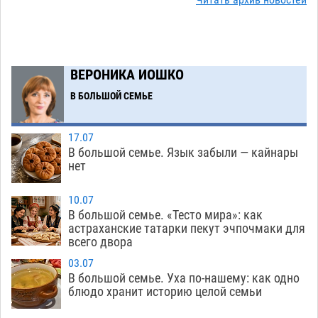
Читать архив новостей
Астраханский аэропорт попробует отбиться
13:29
от ворон в апелляционном суде
07.08
400
Астраханские археологи откопали древнюю
12:53
помойку
ВЕРОНИКА ИОШКО
07.08
587
В БОЛЬШОЙ СЕМЬЕ
В Астрахани подросток угнал мотоцикл и
11:58
похитил чужие мобильник с банковскими
картами
07.08
360
17.07
В большой семье. Язык забыли — кайнары
Астраханцев ждут на парковом газоне с
11:20
нет
призами и эрмитажными котами
07.08
319
10.07
Астраханский суд встал на сторону МЧС в
10:43
В большой семье. «Тесто мира»: как
астраханские татарки пекут эчпочмаки для
споре за возврат униформы
07.08
439
всего двора
На Всероссийской Спартакиаде астраханские
10:02
03.07
гандболисты уступили казанским «драконам»
В большой семье. Уха по-нашему: как одно
блюдо хранит историю целой семьи
07.08
302