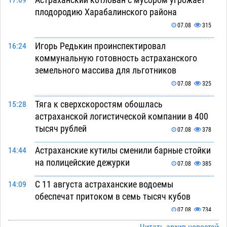
17:09
плодородию Харабалинского района
07.08
315
Игорь Редькин проинспектировал
16:24
коммунальную готовность астраханского
земельного массива для льготников
07.08
325
Тяга к сверхскоростям обошлась
15:28
астраханской логистической компании в 400
тысяч рублей
07.08
378
Астраханские кутилы сменили барные стойки
14:44
на полицейские дежурки
07.08
385
С 11 августа астраханские водоемы
14:09
обеспечат притоком в семь тысяч кубов
07.08
734