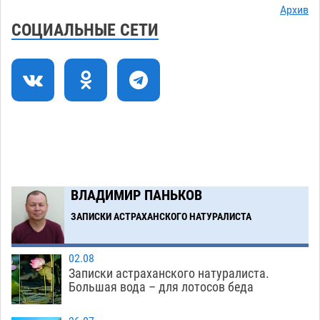
Все пострадавшие при пожаре на
09:25
Архив
Краснодарской в Астрахани скончались
СОЦИАЛЬНЫЕ СЕТИ
07.08
1486
Астраханский суд оценил четыре удара по
08:47
голове полицейского в сто тысяч рублей
07.08
400
Завтра астраханская жара вновь приблизится
19:36
к 40-градусному пределу
06.08
543
В Астрахани впервые открыли смену по
18:57
ВЛАДИМИР ПАНЬКОВ
теории игр
06.08
482
ЗАПИСКИ АСТРАХАНСКОГО НАТУРАЛИСТА
Загрузить еще
02.08
Записки астраханского натуралиста.
Большая вода – для лотосов беда