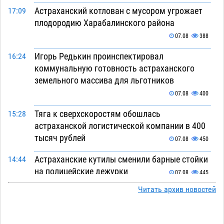
Астраханский котлован с мусором угрожает
17:09
плодородию Харабалинского района
07.08
388
Игорь Редькин проинспектировал
16:24
коммунальную готовность астраханского
земельного массива для льготников
07.08
400
Тяга к сверхскоростям обошлась
15:28
астраханской логистической компании в 400
тысяч рублей
07.08
450
Астраханские кутилы сменили барные стойки
14:44
на полицейские дежурки
07.08
445
Читать архив новостей
С 11 августа астраханские водоемы
14:09
обеспечат притоком в семь тысяч кубов
07.08
948