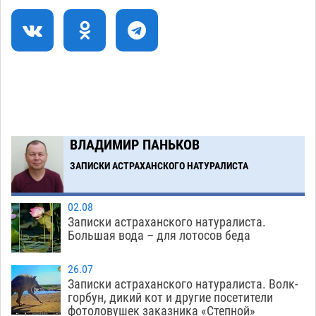
Все пострадавшие при пожаре на
09:25
Краснодарской в Астрахани скончались
07.08
1549
Астраханский суд оценил четыре удара по
08:47
голове полицейского в сто тысяч рублей
07.08
437
ВЛАДИМИР ПАНЬКОВ
Завтра астраханская жара вновь приблизится
19:36
к 40-градусному пределу
ЗАПИСКИ АСТРАХАНСКОГО НАТУРАЛИСТА
06.08
585
Загрузить еще
02.08
Записки астраханского натуралиста.
Большая вода – для лотосов беда
26.07
Записки астраханского натуралиста. Волк-
горбун, дикий кот и другие посетители
фотоловушек заказника «Степной»