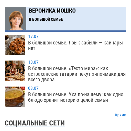
Астраханский аэропорт попробует отбиться
13:29
ВЕРОНИКА ИОШКО
от ворон в апелляционном суде
07.08
466
В БОЛЬШОЙ СЕМЬЕ
Астраханские археологи откопали древнюю
12:53
помойку
07.08
640
17.07
В большой семье. Язык забыли — кайнары
В Астрахани подросток угнал мотоцикл и
11:58
нет
похитил чужие мобильник с банковскими
картами
10.07
07.08
399
В большой семье. «Тесто мира»: как
астраханские татарки пекут эчпочмаки для
Астраханцев ждут на парковом газоне с
11:20
всего двора
призами и эрмитажными котами
07.08
353
03.07
Астраханский суд встал на сторону МЧС в
10:43
В большой семье. Уха по-нашему: как одно
блюдо хранит историю целой семьи
споре за возврат униформы
07.08
561
На Всероссийской Спартакиаде астраханские
10:02
Архив
гандболисты уступили казанским «драконам»
СОЦИАЛЬНЫЕ СЕТИ
07.08
337