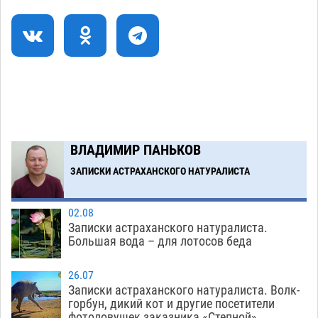
коммунальную готовность астраханского
земельного массива для льготников
07.08
576
Тяга к сверхскоростям обошлась
15:28
астраханской логистической компании в 400
тысяч рублей
07.08
598
Астраханские кутилы сменили барные стойки
14:44
ВЛАДИМИР ПАНЬКОВ
на полицейские дежурки
07.08
613
ЗАПИСКИ АСТРАХАНСКОГО НАТУРАЛИСТА
Загрузить еще
02.08
Записки астраханского натуралиста.
Большая вода – для лотосов беда
26.07
Записки астраханского натуралиста. Волк-
горбун, дикий кот и другие посетители
фотоловушек заказника «Степной»