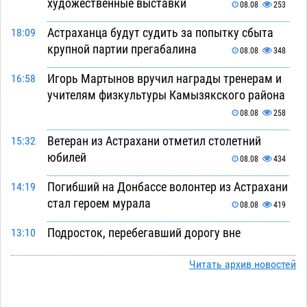
художественные выставки
08.08
253
Астраханца будут судить за попытку сбыта
18:09
крупной партии прегабалина
08.08
348
Игорь Мартынов вручил награды тренерам и
16:58
учителям физкультуры Камызякского района
08.08
258
Ветеран из Астрахани отметил столетний
15:32
юбилей
08.08
434
Погибший на Донбассе волонтер из Астрахани
14:19
стал героем мурала
08.08
419
Подросток, перебегавший дорогу вне
13:10
перехода, попал под колеса авто в Астрахани
Читать архив новостей
08.08
558
Астраханский следком помог подростку
12:02