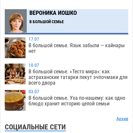
получить зарплату за честный труд
08.08
363
ВЕРОНИКА ИОШКО
Фаворитская ноша: астраханские
10:51
В БОЛЬШОЙ СЕМЬЕ
гандболисты крупно проиграли пермякам
08.08
337
17.07
В большой семье. Язык забыли — кайнары
Лидеры чеченской диаспоры в Астрахани
09:00
нет
осудили выходку молодого лихача с улицы
Никольской
08.08
754
10.07
В большой семье. «Тесто мира»: как
Завтра астраханцы проведут день в режиме
18:00
астраханские татарки пекут эчпочмаки для
всего двора
экстремальной температурной нагрузки
07.08
738
03.07
В большой семье. Уха по-нашему: как одно
Астраханский котлован с мусором угрожает
17:09
блюдо хранит историю целой семьи
плодородию Харабалинского района
07.08
573
Архив
СОЦИАЛЬНЫЕ СЕТИ
Игорь Редькин проинспектировал
16:24