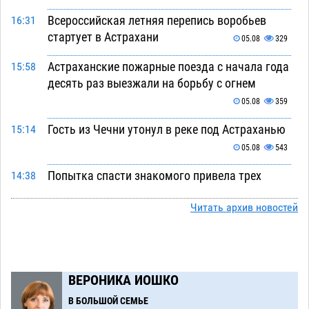
Всероссийская летняя перепись воробьев
16:31
стартует в Астрахани
05.08
329
Астраханские пожарные поезда с начала года
15:58
десять раз выезжали на борьбу с огнем
05.08
359
Гость из Чечни утонул в реке под Астраханью
15:14
05.08
543
Попытка спасти знакомого привела трех
14:38
астраханок под уголовную статью
05.08
449
Читать архив новостей
Тысяча четыреста астраханцев пересели на
14:00
электромобили
05.08
447
Глава крупного астраханского города
13:23
ВЕРОНИКА ИОШКО
поставил жителей перед непростым выбором
В БОЛЬШОЙ СЕМЬЕ
05.08
1252