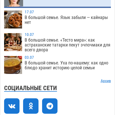
Младенец погиб в крупном пожаре в
12:51
17.07
Астрахани
05.08
496
В большой семье. Язык забыли — кайнары
нет
У астраханца в морозильной камере
12:23
обнаружили почти полсотни стерлядей
10.07
05.08
449
В большой семье. «Тесто мира»: как
астраханские татарки пекут эчпочмаки для
Астраханец проведет за решеткой 2 года и
11:54
всего двора
выплатит миллионный ущерб за смертельную
03.07
небрежность за рулем
05.08
411
В большой семье. Уха по-нашему: как одно
блюдо хранит историю целой семьи
В Астрахани возле Нового моста спасли
11:22
подростка на пенопласте
05.08
475
Архив
СОЦИАЛЬНЫЕ СЕТИ
Астраханцам ответили на важный вопрос о
10:48
территориальном отряде «Барс»
05.08
438
На астраханских полях начался сбор томатов
10:13
05.08
356