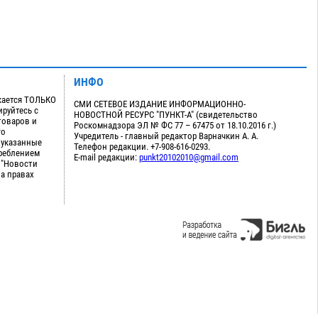
ИНФО
кается ТОЛЬКО
СМИ СЕТЕВОЕ ИЗДАНИЕ ИНФОРМАЦИОННО-
руйтесь с
НОВОСТНОЙ РЕСУРС "ПУНКТ-А" (свидетельство
товаров и
Роскомнадзора ЭЛ № ФС 77 – 67475 от 18.10.2016 г.)
го
Учредитель - главный редактор Варначкин А. А.
 указанные
Телефон редакции. +7-908-616-0293.
треблением
E-mail редакции:
punkt20102010@gmail.com
 "Новости
на правах