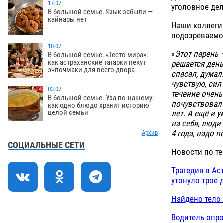
в Астрахани
17.07
уголовное дел
06.08
386
В большой семье. Язык забыли —
кайнары нет
Огромного сома вытащили из Волги
16:36
Наши коллеги 
на набережной в Астрахани
подозреваемо
10.07
06.08
493
«
Этот парень 
В большой семье. «Тесто мира»:
как астраханские татарки пекут
решается день
Предприниматели с рынка
16:02
эчпочмаки для всего двора
спасал, думал
Жилгородок в Астрахани продолжают
чувствую, сил
не верить, что их торговые точки
03.07
течение очень
снесут
06.08
465
В большой семье. Уха по-нашему:
почувствовал 
как одно блюдо хранит историю
целой семьи
лет. А ещё и 
Ящерицу из астраханской пустыни
15:22
на себя, люди
поместили на новой серебряной
4 года, надо 
монете Банка России
Архив
06.08
346
СОЦИАЛЬНЫЕ СЕТИ
Новости по те
Буддийские святыни из Астрахани
14:35
выставили в музее Пушкина в Москве
Трагедия в Ас
06.08
335
утонуло трое 
Мэрия Астрахани переводит городские
13:50
Найдено тело 
зеленые зоны на автоматический
полив
06.08
328
Водитель опро