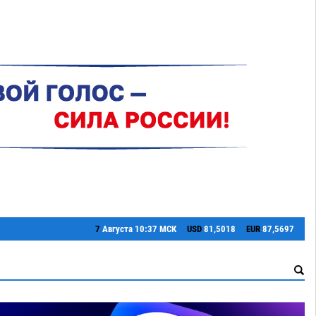
7
Августа
10:37 МСК
USD
81,5018
EUR
87,5697