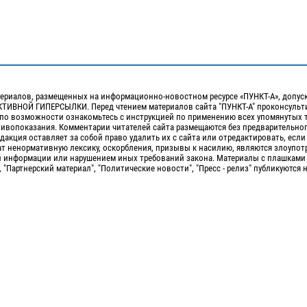
ериалов, размещенных на информационно-новостном ресурсе «ПУНКТ-А», допус
ИВНОЙ ГИПЕРСЫЛКИ. Перед чтением материалов сайта "ПУНКТ-А" проконсульти
 по возможности ознакомьтесь с инструкцией по применению всех упомянутых 
отивопоказания. Комментарии читателей сайта размещаются без предварительно
дакция оставляет за собой право удалить их с сайта или отредактировать, если
т ненормативную лексику, оскорбления, призывы к насилию, являются злоупо
 информации или нарушением иных требований закона. Материалы с плашками
, "Партнерский материал", "Политические новости", "Пресс - релиз" публикуются 