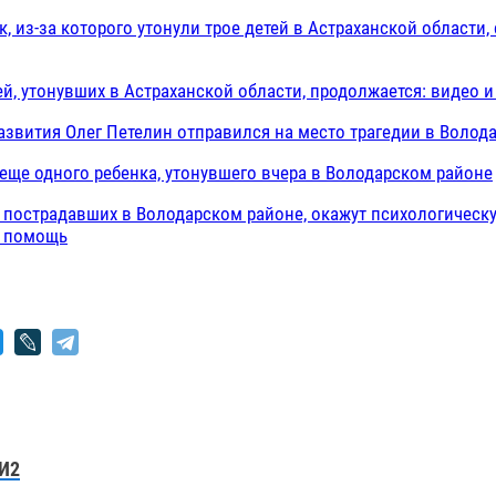
, из-за которого утонули трое детей в Астраханской области,
ей, утонувших в Астраханской области, продолжается: видео и
звития Олег Петелин отправился на место трагедии в Волод
еще одного ребенка, утонувшего вчера в Володарском районе
 пострадавших в Володарском районе, окажут психологическ
ю помощь
И2