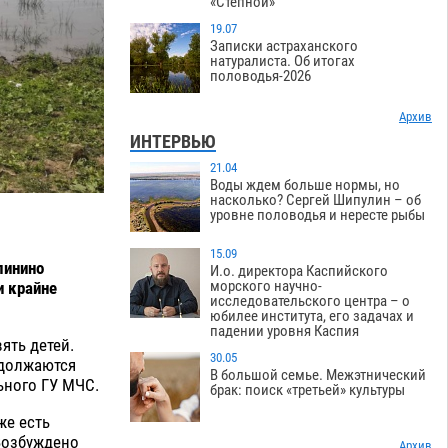
«Степной»
19.07
Записки астраханского
натуралиста. Об итогах
половодья-2026
Архив
ИНТЕРВЬЮ
21.04
Воды ждем больше нормы, но
насколько? Сергей Шипулин – об
уровне половодья и нересте рыбы
15.09
линино
И.о. директора Каспийского
морского научно-
и крайне
исследовательского центра – о
юбилее института, его задачах и
падении уровня Каспия
ять детей.
30.05
одолжаются
В большой семье. Межэтнический
ьного ГУ МЧС.
брак: поиск «третьей» культуры
же есть
 Возбуждено
Архив