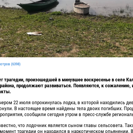
мотров (
6398
)
г трагедии, произошедшей в минувшее воскресенье в селе Ка
района, продолжают развиваться. Появляются, к сожалению, 
акты.
ером 22 июля опрокинулась лодка, в которой находились дев
тонули. В настоящее время найдены тела двоих погибших. Пр
оприятия, сообщили сегодня утром в пресс-службе регионал
звестно, что лодочник является сыном главы сельсовета. Так
 момент трагедии он находился в наркотическом опьянении.