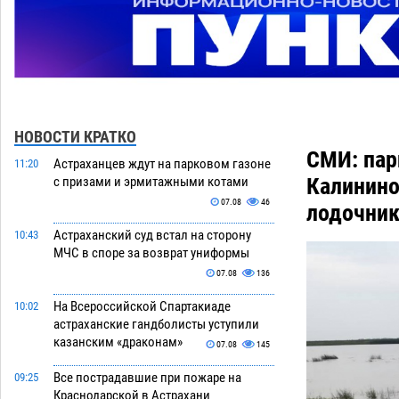
НОВОСТИ КРАТКО
СМИ: пар
Астраханцев ждут на парковом газоне
11:20
Калинино
с призами и эрмитажными котами
07.08
46
лодочник
Астраханский суд встал на сторону
10:43
МЧС в споре за возврат униформы
07.08
136
На Всероссийской Спартакиаде
10:02
астраханские гандболисты уступили
казанским «драконам»
07.08
145
Все пострадавшие при пожаре на
09:25
Краснодарской в Астрахани