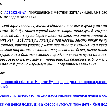
о.
с "
Астрахань-24
" пообщались с местной жительницей. Она рас
м молодом человеке.
– мой одноклассник, очень избалован в семье и дело у них в
гами. Мой братишка родной сам вытащил троих детей, когда
: всё, не доплыву до берега, девочка схватила очень сильно з
 уже нет – всё плыву и плыву, а под ногами землю никак не ч
 сильно, начало уносит, думал: все вместе и утонем, но в как
землю под ногами и успокоился, вышел на берег, начал плак
умудрились к братишке моему подойти и сказать пусть он воз
 бессовестные, его мама – председатель сельсовета. Это мало
по полной, да ещё наркоман он
», – поделилась сельчанка.
ме:
траханской области. На реке Бузан, в результате опрокидыван
детей
одного из детей, утонувших из-за опрокинувшейся лодки в с
кинувшейся лодки, из-за которой утонули трое детей, был по