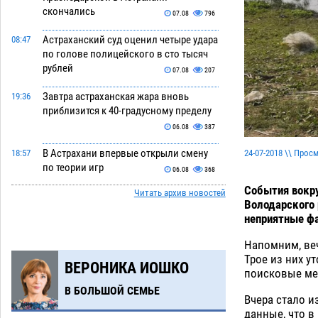
скончались
07.08
796
Астраханский суд оценил четыре удара
08:47
по голове полицейского в сто тысяч
рублей
07.08
207
Завтра астраханская жара вновь
19:36
приблизится к 40-градусному пределу
06.08
387
В Астрахани впервые открыли смену
24-07-2018 \\ Прос
18:57
по теории игр
06.08
368
События вокру
Читать архив новостей
В пятницу без электричества окажутся
18:23
Володарского 
Астрахань, Ахтубинск и 6 поселений
неприятные ф
06.08
384
Напомним, веч
В астраханском поселке ведутся
17:40
Трое из них у
ВЕРОНИКА ИОШКО
работы по двум федеральным
поисковые мер
проектам
06.08
372
В БОЛЬШОЙ СЕМЬЕ
Вчера стало и
Модное дефиле собак и кошек пройдет
16:59
данные, что в