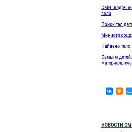
Скончался второй ребенок после
13:13
СМИ: лодочник
пожара в Астрахани
села
06.08
806
Поиск тел дет
Загрузить еще
Министр соцра
Найдено тело 
Семьям детей,
материальну
НОВОСТИ СМ