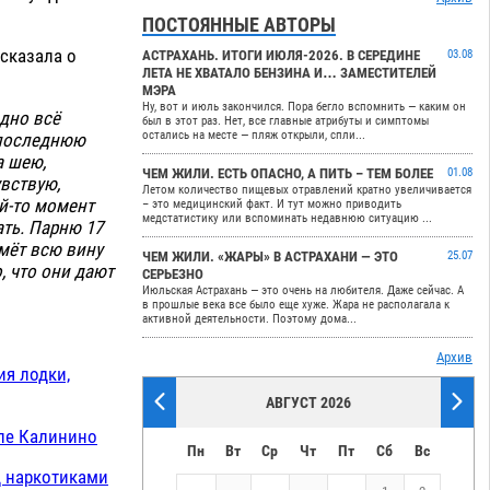
ПОСТОЯННЫЕ АВТОРЫ
сказала о
АСТРАХАНЬ. ИТОГИ ИЮЛЯ-2026. В СЕРЕДИНЕ
03.08
ЛЕТА НЕ ХВАТАЛО БЕНЗИНА И… ЗАМЕСТИТЕЛЕЙ
МЭРА
Ну, вот и июль закончился. Пора бегло вспомнить — каким он
идно всё
был в этот раз. Нет, все главные атрибуты и симптомы
остались на месте — пляж открыли, спли...
 последнюю
а шею,
ЧЕМ ЖИЛИ. ЕСТЬ ОПАСНО, А ПИТЬ – ТЕМ БОЛЕЕ
01.08
увствую,
Летом количество пищевых отравлений кратно увеличивается
ой-то момент
– это медицинский факт. И тут можно приводить
медстатистику или вспоминать недавнюю ситуацию ...
ать. Парню 17
ьмёт всю вину
ЧЕМ ЖИЛИ. «ЖАРЫ» В АСТРАХАНИ — ЭТО
25.07
, что они дают
СЕРЬЕЗНО
Июльская Астрахань — это очень на любителя. Даже сейчас. А
в прошлые века все было еще хуже. Жара не располагала к
активной деятельности. Поэтому дома...
Архив
ия лодки,
АВГУСТ 2026
еле Калинино
Пн
Вт
Ср
Чт
Пт
Сб
Вс
д наркотиками