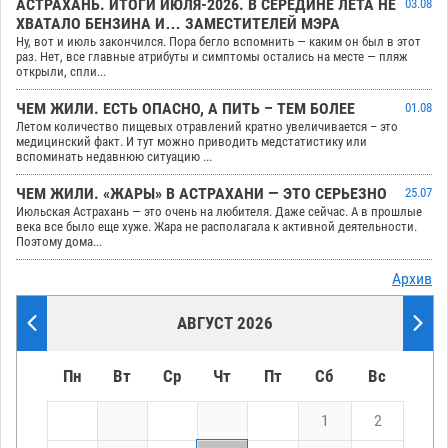
АСТРАХАНЬ. ИТОГИ ИЮЛЯ-2026. В СЕРЕДИНЕ ЛЕТА НЕ
03.08
ХВАТАЛО БЕНЗИНА И… ЗАМЕСТИТЕЛЕЙ МЭРА
Ну, вот и июль закончился. Пора бегло вспомнить — каким он был в этот
раз. Нет, все главные атрибуты и симптомы остались на месте — пляж
открыли, спли...
ЧЕМ ЖИЛИ. ЕСТЬ ОПАСНО, А ПИТЬ – ТЕМ БОЛЕЕ
01.08
Летом количество пищевых отравлений кратно увеличивается – это
медицинский факт. И тут можно приводить медстатистику или
вспоминать недавнюю ситуацию ...
ЧЕМ ЖИЛИ. «ЖАРЫ» В АСТРАХАНИ — ЭТО СЕРЬЕЗНО
25.07
Июльская Астрахань — это очень на любителя. Даже сейчас. А в прошлые
века все было еще хуже. Жара не располагала к активной деятельности.
Поэтому дома...
Архив
АВГУСТ 2026
Пн
Вт
Ср
Чт
Пт
Сб
Вс
1
2