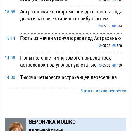
Астраханские пожарные поезда с начала года
15:58
десять раз выезжали на борьбу с огнем
05.08
344
Гость из Чечни утонул в реке под Астраханью
15:14
05.08
528
Попытка спасти знакомого привела трех
14:38
астраханок под уголовную статью
05.08
439
Тысяча четыреста астраханцев пересели на
14:00
электромобили
05.08
435
Читать архив новостей
Глава крупного астраханского города
13:23
поставил жителей перед непростым выбором
05.08
1231
ВЕРОНИКА ИОШКО
Младенец погиб в крупном пожаре в
12:51
Астрахани
В БОЛЬШОЙ СЕМЬЕ