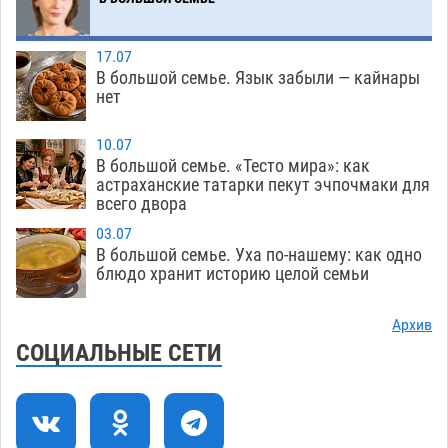
05.08
484
У астраханца в морозильной камере
12:23
17.07
обнаружили почти полсотни стерлядей
В большой семье. Язык забыли — кайнары
05.08
438
нет
Астраханец проведет за решеткой 2 года и
11:54
10.07
выплатит миллионный ущерб за смертельную
В большой семье. «Тесто мира»: как
небрежность за рулем
астраханские татарки пекут эчпочмаки для
05.08
402
всего двора
В Астрахани возле Нового моста спасли
11:22
03.07
подростка на пенопласте
05.08
467
В большой семье. Уха по-нашему: как одно
блюдо хранит историю целой семьи
Астраханцам ответили на важный вопрос о
10:48
территориальном отряде «Барс»
05.08
427
Архив
СОЦИАЛЬНЫЕ СЕТИ
На астраханских полях начался сбор томатов
10:13
05.08
346
Строительство на краю земли доверили
09:40