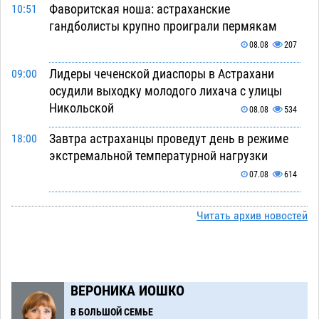
Фаворитская ноша: астраханские
10:51
гандболисты крупно проиграли пермякам
08.08
207
Лидеры чеченской диаспоры в Астрахани
09:00
осудили выходку молодого лихача с улицы
Никольской
08.08
534
Завтра астраханцы проведут день в режиме
18:00
экстремальной температурной нагрузки
07.08
614
Астраханский котлован с мусором угрожает
17:09
Читать архив новостей
плодородию Харабалинского района
07.08
478
Игорь Редькин проинспектировал
16:24
коммунальную готовность астраханского
ВЕРОНИКА ИОШКО
земельного массива для льготников
В БОЛЬШОЙ СЕМЬЕ