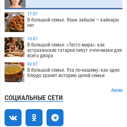
07.08
473
Тяга к сверхскоростям обошлась
15:28
17.07
астраханской логистической компании в 400
В большой семье. Язык забыли — кайнары
нет
тысяч рублей
07.08
509
Астраханские кутилы сменили барные стойки
14:44
10.07
В большой семье. «Тесто мира»: как
на полицейские дежурки
07.08
515
астраханские татарки пекут эчпочмаки для
всего двора
С 11 августа астраханские водоемы
14:09
обеспечат притоком в семь тысяч кубов
03.07
В большой семье. Уха по-нашему: как одно
07.08
1234
блюдо хранит историю целой семьи
Астраханский аэропорт попробует отбиться
13:29
от ворон в апелляционном суде
Архив
07.08
518
СОЦИАЛЬНЫЕ СЕТИ
Астраханские археологи откопали древнюю
12:53
помойку
07.08
694
В Астрахани подросток угнал мотоцикл и
11:58