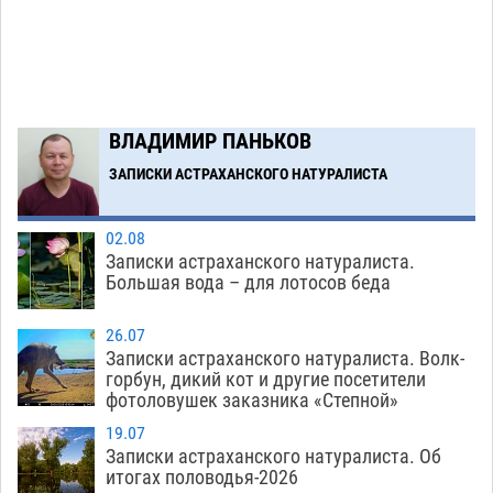
похитил чужие мобильник с банковскими
картами
07.08
445
Астраханцев ждут на парковом газоне с
11:20
призами и эрмитажными котами
07.08
397
ВЛАДИМИР ПАНЬКОВ
Астраханский суд встал на сторону МЧС в
10:43
споре за возврат униформы
ЗАПИСКИ АСТРАХАНСКОГО НАТУРАЛИСТА
07.08
613
Загрузить еще
02.08
Записки астраханского натуралиста.
Большая вода – для лотосов беда
26.07
Записки астраханского натуралиста. Волк-
горбун, дикий кот и другие посетители
фотоловушек заказника «Степной»
19.07
Записки астраханского натуралиста. Об
итогах половодья-2026