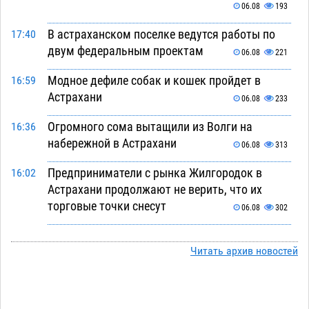
06.08
193
В астраханском поселке ведутся работы по
17:40
двум федеральным проектам
06.08
221
Модное дефиле собак и кошек пройдет в
16:59
Астрахани
06.08
233
Огромного сома вытащили из Волги на
16:36
набережной в Астрахани
06.08
313
Предприниматели с рынка Жилгородок в
16:02
Астрахани продолжают не верить, что их
торговые точки снесут
06.08
302
Ящерицу из астраханской пустыни поместили
15:22
на новой серебряной монете Банка России
Читать архив новостей
06.08
249
Буддийские святыни из Астрахани выставили
14:35