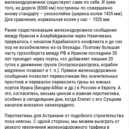
железнодорожники существуют сами по себе. И хуже
того, их дороги (8300 км) построены по совершенно
иному стандарту – узкоколейки (ширина колеи 1435 мм).
Для сравнения, нормальная колея у нас – 1520 мм.
Ранее существовавшее железнодорожное сообщение
между Ираном и Азербайджаном через Нахичевань
прервалось с началом Карабахского конфликта и до сих
пор не возобновлено из-за блокады. Поэтому большая
часть грузооборота между РФ и Ираном последнии 20
лет проходит через порты, что добавляет лишние 20
суток к движению грузов (погрузка-разгрузка, корабли
медленно плавают и т. п.). Прямое железнодорожное
сообщение позволит перевозчикам без значительных
простоев и перевалок перевозить грузы из южных
портов Ирана (Бендер-Аббас и др.) в Россию и Европу. А
это, согласитесь, весьма ценная и важная перспектива,
особено в сегодняшние дни, когда Египет с его Суэцким
каналом внезапно залихорадило.
Перспективы для Астрахани от подобного строительства
пока неясны. С одной стороны, мы можем выиграть от
резкого увеличения железнодорожного трафика в