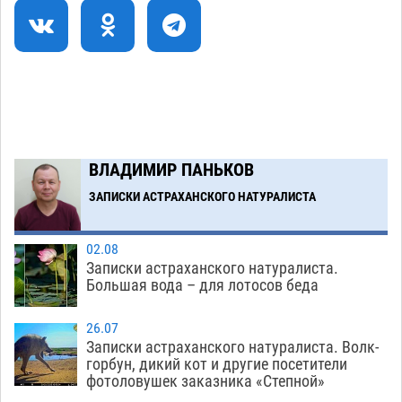
Как астраханцы назвали своих детей в июле
11:08
06.08
294
В Астрахани несовершеннолетнему дали
10:30
условные 1,5 года за найденные 200 г
растения с наркотой
06.08
280
Загрузить еще
ВЛАДИМИР ПАНЬКОВ
ЗАПИСКИ АСТРАХАНСКОГО НАТУРАЛИСТА
02.08
Записки астраханского натуралиста.
Большая вода – для лотосов беда
26.07
Записки астраханского натуралиста. Волк-
горбун, дикий кот и другие посетители
фотоловушек заказника «Степной»