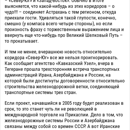
– «Север-Юг» и «Запад-Восток». Обычно в итоге
выясняется, что какой-нибудь из этих коридоров – о
чудо!!! – соединяет Астрахань с тем регионом, откуда
приехали гости. Удивляться такой глупости, конечно,
смешно (у компаса всего четыре стороны), но если
произность фразу с торжественным выражением лица и
ввернуть еще что-нибудь про Великий Шелковый Путь –
то прокатывает.
И тем не менее, вчерашнюю новость относительно
коридора «Север-Юг» все же нельзя проигнорировать.
Как сообщает агентство «Кавказский Узел», вчера в
Тегеране прошла трехсторонняя встреча транспортных
администраций Ирана, Азербайджана и России, на
которой были достигнуты договоренности относительно
строительства железнодорожной ветки, соединяющей
транспортные системы трех стран.
Если проект, начавшийся в 2005 году будет реализован в
срок, то это станет чуть ли не революцией в
международной торговле на Прикаспии. Дело в том, что
железнодорожные системы России и Азербайджана
связаны между собой со времен СССР. А вот Иранские