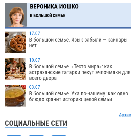
в музее Пушкина в Москве
06.08
223
ВЕРОНИКА ИОШКО
Мэрия Астрахани переводит городские
13:50
В БОЛЬШОЙ СЕМЬЕ
зеленые зоны на автоматический полив
06.08
234
17.07
В большой семье. Язык забыли — кайнары
Скончался второй ребенок после пожара в
13:13
нет
Астрахани
06.08
586
10.07
Астраханские гандболисты с крупной победы
12:49
В большой семье. «Тесто мира»: как
стартовали на Всероссийской Спартакиаде
астраханские татарки пекут эчпочмаки для
всего двора
06.08
283
03.07
В астраханском селе невестка изрешетила
12:16
В большой семье. Уха по-нашему: как одно
машину свекрови
блюдо хранит историю целой семьи
06.08
428
Астраханские приставы выдворили 12
11:45
Архив
нелегалов прямым рейсом из Шереметьево
СОЦИАЛЬНЫЕ СЕТИ
06.08
278