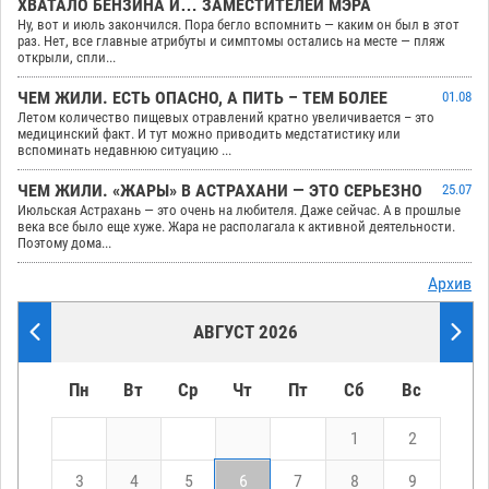
ХВАТАЛО БЕНЗИНА И… ЗАМЕСТИТЕЛЕЙ МЭРА
Ну, вот и июль закончился. Пора бегло вспомнить — каким он был в этот
раз. Нет, все главные атрибуты и симптомы остались на месте — пляж
открыли, спли...
ЧЕМ ЖИЛИ. ЕСТЬ ОПАСНО, А ПИТЬ – ТЕМ БОЛЕЕ
01.08
Летом количество пищевых отравлений кратно увеличивается – это
медицинский факт. И тут можно приводить медстатистику или
вспоминать недавнюю ситуацию ...
ЧЕМ ЖИЛИ. «ЖАРЫ» В АСТРАХАНИ — ЭТО СЕРЬЕЗНО
25.07
Июльская Астрахань — это очень на любителя. Даже сейчас. А в прошлые
века все было еще хуже. Жара не располагала к активной деятельности.
Поэтому дома...
Архив
АВГУСТ 2026
Пн
Вт
Ср
Чт
Пт
Сб
Вс
1
2
3
4
5
6
7
8
9