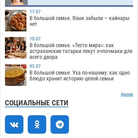
солью астраханских сельхозугодий
06.08
322
17.07
Завтра погода вновь заставит астраханцев
20:27
В большой семье. Язык забыли — кайнары
жариться
нет
05.08
400
Уникальные артефакты Золотой Орды
19:07
10.07
выставили в астраханском музее
В большой семье. «Тесто мира»: как
05.08
452
астраханские татарки пекут эчпочмаки для
всего двора
Маленькую девочку увезли в больницу после
18:29
ДТП у «Алимпика» в Астрахани
05.08
654
03.07
В большой семье. Уха по-нашему: как одно
Всероссийская летняя перепись воробьев
16:31
блюдо хранит историю целой семьи
стартует в Астрахани
05.08
405
Архив
Астраханские пожарные поезда с начала года
15:58
СОЦИАЛЬНЫЕ СЕТИ
десять раз выезжали на борьбу с огнем
05.08
401
Гость из Чечни утонул в реке под Астраханью
15:14
05.08
600