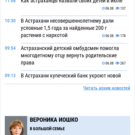
Как астраханцы назвали своих детей в июле
11:08
06.08
137
В Астрахани несовершеннолетнему дали
10:30
условные 1,5 года за найденные 200 г
растения с наркотой
06.08
178
Астраханский детский омбудсмен помогла
09:54
многодетному отцу вернуть родительские
права
06.08
267
В Астрахани купеческий банк укроют новой
09:13
крышей за шестнадцать миллионов
Читать архив новостей
06.08
291
Астраханские спасатели назвали причину
08:29
пожара, в котором погиб 3-месячный малыш
ВЕРОНИКА ИОШКО
06.08
471
В БОЛЬШОЙ СЕМЬЕ
Арендатор заплатит миллионы за порчу
07:38