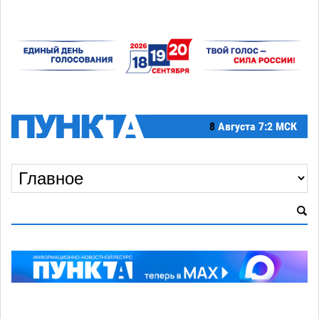
8
Августа
7:2 МСК