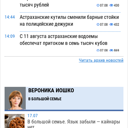
тысяч рублей
07.08
430
Астраханские кутилы сменили барные стойки
14:44
на полицейские дежурки
07.08
432
С 11 августа астраханские водоемы
14:09
обеспечат притоком в семь тысяч кубов
07.08
869
Читать архив новостей
Астраханский аэропорт попробует отбиться
13:29
от ворон в апелляционном суде
07.08
452
Астраханские археологи откопали древнюю
12:53
помойку
ВЕРОНИКА ИОШКО
07.08
628
В БОЛЬШОЙ СЕМЬЕ
В Астрахани подросток угнал мотоцикл и
11:58
похитил чужие мобильник с банковскими
картами
07.08
391
17.07
В большой семье. Язык забыли — кайнары
Астраханцев ждут на парковом газоне с
11:20
нет