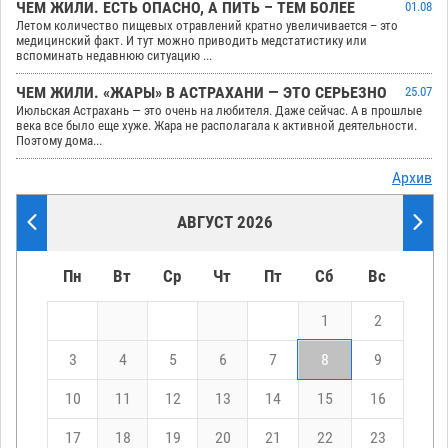
ЧЕМ ЖИЛИ. ЕСТЬ ОПАСНО, А ПИТЬ – ТЕМ БОЛЕЕ
01.08
Летом количество пищевых отравлений кратно увеличивается – это
медицинский факт. И тут можно приводить медстатистику или
вспоминать недавнюю ситуацию ...
ЧЕМ ЖИЛИ. «ЖАРЫ» В АСТРАХАНИ — ЭТО СЕРЬЕЗНО
25.07
Июльская Астрахань — это очень на любителя. Даже сейчас. А в прошлые
века все было еще хуже. Жара не располагала к активной деятельности.
Поэтому дома...
Архив
АВГУСТ 2026
Пн
Вт
Ср
Чт
Пт
Сб
Вс
1
2
3
4
5
6
7
8
9
10
11
12
13
14
15
16
17
18
19
20
21
22
23