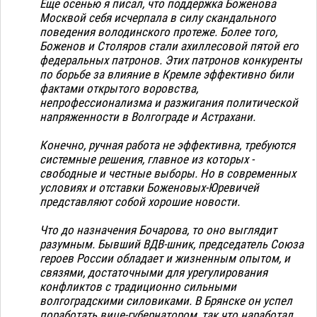
Еще осенью я писал, что поддержка Боженова
Москвой себя исчерпала в силу скандального
поведения володинского протеже. Более того,
Боженов и Столяров стали ахиллесовой пятой его
федеральных патронов. Этих патронов конкуренты
по борьбе за влияние в Кремле эффективно били
фактами открытого воровства,
непрофессионализма и разжигания политической
напряженности в Волгограде и Астрахани.
Конечно, ручная работа не эффективна, требуются
системные решения, главное из которых -
свободные и честные выборы. Но в современных
условиях и отставки Боженовых-Юревичей
представляют собой хорошие новости.
Что до назначения Бочарова, то оно выглядит
разумным. Бывший ВДВ-шник, председатель Союза
героев России обладает и жизненным опытом, и
связями, достаточными для урегулирования
конфликтов с традиционно сильными
волгоградскими силовиками. В Брянске он успел
поработать вице-губернатором, так что наработал