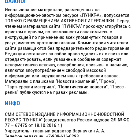
ВАЖНО!
Использование материалов, размещенных на
информационно-новостном ресурсе «ПУНКТ-А», допускается
ТОЛЬКО С РАЗМЕЩЕНИЕМ АКТИВНОЙ ГИПЕРСЫЛКИ. Перед
чтением материалов сайта "ПУНКТ-А" проконсультируйтесь с
юристом и врачом, по возможности ознакомьтесь с
инструкцией по применению всех упомянутых товаров и
услуг; имеются противопоказания. Комментарии читателей
сайта размещаются без предварительного редактирования.
Редакция оставляет за собой право удалить их с сайта или
отредактировать, если указанные сообщения содержат
ненормативную лексику, оскорбления, призывы к насилию,
являются злоупотреблением свободой массовой
информации или нарушением иных требований закона.
Материалы с плашками "Новости компаний", "Промо",
"Партнерский материал", "Политические новости", "Пресс -
релиз" публикуются на правах рекламы.
ИНФО
СМИ СЕТЕВОЕ ИЗДАНИЕ ИНФОРМАЦИОННО-НОВОСТНОЙ
РЕСУРС "ПУНКТ-А" (свидетельство Роскомнадзора ЭЛ № ФС
77 – 67475 от 18.10.2016 г.)
Учредитель - главный редактор Варначкин А. А.
Телефон редакции. +7-908-616-0293.