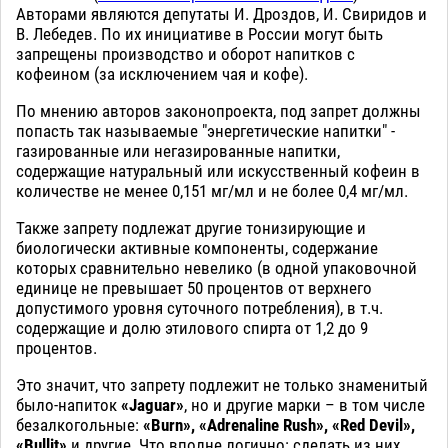
Авторами являются депутаты И. Дроздов, И. Свиридов и
В. Лебедев. По их инициативе в России могут быть
запрещены производство и оборот напитков с
кофеином (за исключением чая и кофе).
По мнению авторов законопроекта, под запрет должны
попасть так называемые "энергетические напитки" -
газированные или негазированные напитки,
содержащие натуральный или искусственный кофеин в
количестве не менее 0,151 мг/мл и не более 0,4 мг/мл.
Также запрету подлежат другие тонизирующие и
биологически активные компоненты, содержание
которых сравнительно невелико (в одной упаковочной
единице не превышает 50 процентов от верхнего
допустимого уровня суточного потребления), в т.ч.
содержащие и долю этилового спирта от 1,2 до 9
процентов.
Это значит, что запрету подлежит не только знаменитый
было-напиток
«Jaguar»
, но и другие марки – в том числе
безалкогольные:
«Burn», «Adrenaline Rush», «Red Devil»,
«Bullit»
и другие. Что вполне логично: сделать из них