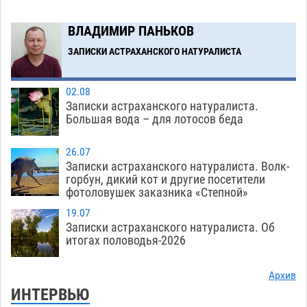
призами и эрмитажными котами
07.08
399
ВЛАДИМИР ПАНЬКОВ
Астраханский суд встал на сторону МЧС в
10:43
споре за возврат униформы
ЗАПИСКИ АСТРАХАНСКОГО НАТУРАЛИСТА
07.08
615
Загрузить еще
02.08
Записки астраханского натуралиста.
Большая вода – для лотосов беда
26.07
Записки астраханского натуралиста. Волк-
горбун, дикий кот и другие посетители
фотоловушек заказника «Степной»
19.07
Записки астраханского натуралиста. Об
итогах половодья-2026
Архив
ИНТЕРВЬЮ