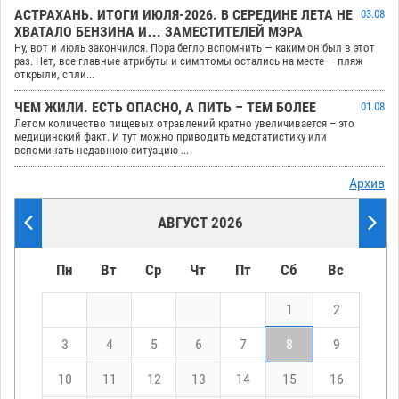
АСТРАХАНЬ. ИТОГИ ИЮЛЯ-2026. В СЕРЕДИНЕ ЛЕТА НЕ
03.08
ХВАТАЛО БЕНЗИНА И… ЗАМЕСТИТЕЛЕЙ МЭРА
Ну, вот и июль закончился. Пора бегло вспомнить — каким он был в этот
раз. Нет, все главные атрибуты и симптомы остались на месте — пляж
открыли, спли...
ЧЕМ ЖИЛИ. ЕСТЬ ОПАСНО, А ПИТЬ – ТЕМ БОЛЕЕ
01.08
Летом количество пищевых отравлений кратно увеличивается – это
медицинский факт. И тут можно приводить медстатистику или
вспоминать недавнюю ситуацию ...
Архив
АВГУСТ 2026
Пн
Вт
Ср
Чт
Пт
Сб
Вс
1
2
3
4
5
6
7
8
9
10
11
12
13
14
15
16