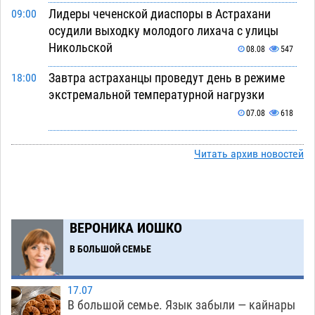
Лидеры чеченской диаспоры в Астрахани
09:00
осудили выходку молодого лихача с улицы
Никольской
08.08
547
Завтра астраханцы проведут день в режиме
18:00
экстремальной температурной нагрузки
07.08
618
Астраханский котлован с мусором угрожает
17:09
Читать архив новостей
плодородию Харабалинского района
07.08
478
Игорь Редькин проинспектировал
16:24
коммунальную готовность астраханского
ВЕРОНИКА ИОШКО
земельного массива для льготников
В БОЛЬШОЙ СЕМЬЕ
07.08
474
Тяга к сверхскоростям обошлась
15:28
17.07
астраханской логистической компании в 400
В большой семье. Язык забыли — кайнары