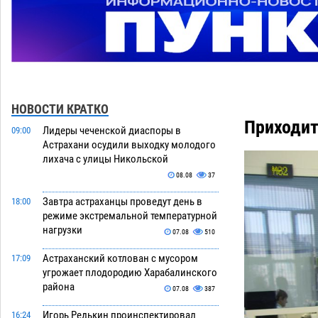
НОВОСТИ КРАТКО
Приходит
Лидеры чеченской диаспоры в
09:00
Астрахани осудили выходку молодого
лихача с улицы Никольской
08.08
37
Завтра астраханцы проведут день в
18:00
режиме экстремальной температурной
нагрузки
07.08
510
Астраханский котлован с мусором
17:09
угрожает плодородию Харабалинского
района
07.08
387
Игорь Редькин проинспектировал
16:24