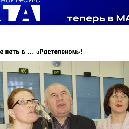
е петь в … «Ростелеком»!