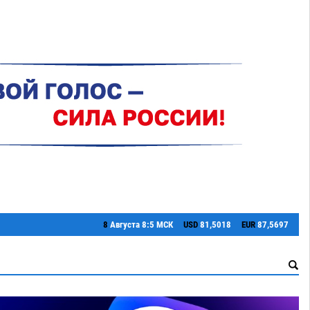
8
Августа
8:5 МСК
USD
81,5018
EUR
87,5697