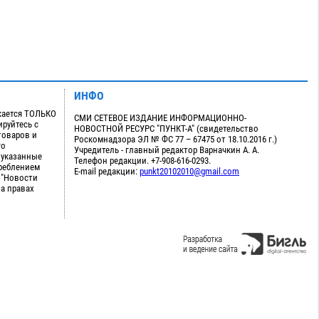
ИНФО
кается ТОЛЬКО
СМИ СЕТЕВОЕ ИЗДАНИЕ ИНФОРМАЦИОННО-
руйтесь с
НОВОСТНОЙ РЕСУРС "ПУНКТ-А" (свидетельство
товаров и
Роскомнадзора ЭЛ № ФС 77 – 67475 от 18.10.2016 г.)
го
Учредитель - главный редактор Варначкин А. А.
 указанные
Телефон редакции. +7-908-616-0293.
треблением
E-mail редакции:
punkt20102010@gmail.com
 "Новости
на правах