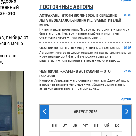
 удобно
ПОСТОЯННЫЕ АВТОРЫ
ственный
» - это
АСТРАХАНЬ. ИТОГИ ИЮЛЯ-2026. В СЕРЕДИНЕ
03.08
ЛЕТА НЕ ХВАТАЛО БЕНЗИНА И… ЗАМЕСТИТЕЛЕЙ
МЭРА
Ну, вот и июль закончился. Пора бегло вспомнить — каким он
был в этот раз. Нет, все главные атрибуты и симптомы
ов, выбирают
остались на месте — пляж открыли, спли...
ься с меню.
ЧЕМ ЖИЛИ. ЕСТЬ ОПАСНО, А ПИТЬ – ТЕМ БОЛЕЕ
01.08
Летом количество пищевых отравлений кратно увеличивается
асов по
– это медицинский факт. И тут можно приводить
е,
медстатистику или вспоминать недавнюю ситуацию ...
ЧЕМ ЖИЛИ. «ЖАРЫ» В АСТРАХАНИ — ЭТО
25.07
СЕРЬЕЗНО
Июльская Астрахань — это очень на любителя. Даже сейчас. А
в прошлые века все было еще хуже. Жара не располагала к
активной деятельности. Поэтому дома...
Архив
АВГУСТ 2026
Пн
Вт
Ср
Чт
Пт
Сб
Вс