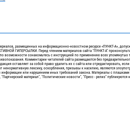
ериалов, размещенных на информационно-новостном ресурсе «ПУНКТ-А», допус
ИВНОЙ ГИПЕРСЫЛКИ. Перед чтением материалов сайта "ПУНКТ-А" проконсульти
 по возможности ознакомьтесь с инструкцией по применению всех упомянутых 
отивопоказания. Комментарии читателей сайта размещаются без предварительно
дакция оставляет за собой право удалить их с сайта или отредактировать, если
т ненормативную лексику, оскорбления, призывы к насилию, являются злоупо
 информации или нарушением иных требований закона. Материалы с плашками
, "Партнерский материал", "Политические новости", "Пресс - релиз" публикуются 