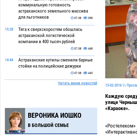
коммунальную готовность
астраханского земельного массива
для льготников
07.08
398
Тяга к сверхскоростям обошлась
15:28
астраханской логистической
компании в 400 тысяч рублей
07.08
448
Астраханские кутилы сменили барные
14:44
стойки на полицейские дежурки
07.08
445
Читать архив новостей
С 11 августа астраханские водоемы
14:09
15-02-2016 \\ Прос
обеспечат притоком в семь тысяч
Каждую среду 
кубов
07.08
942
улице Черныш
«Караоке».
Астраханский аэропорт попробует
13:29
ВЕРОНИКА ИОШКО
отбиться от ворон в апелляционном
суде
07.08
466
В БОЛЬШОЙ СЕМЬЕ
«Ростелеком» 
«Интерактивно
Астраханские археологи откопали
12:53