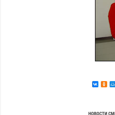
Астраханский суд оценил четыре удара
по голове полицейского в сто тысяч
рублей
07.08
437
Завтра астраханская жара вновь
19:36
приблизится к 40-градусному пределу
06.08
585
Загрузить еще
НОВОСТИ СМ