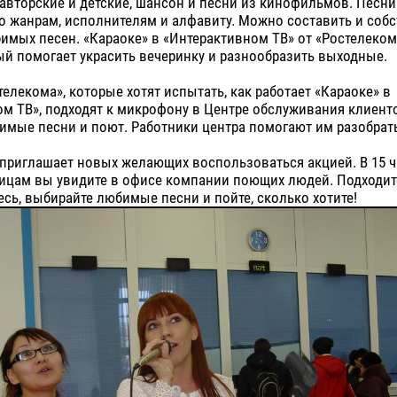
авторские и детские, шансон и песни из кинофильмов. Песни
о жанрам, исполнителям и алфавиту. Можно составить и соб
имых песен. «Караоке» в «Интерактивном ТВ» от «Ростелекома
ый помогает украсить вечеринку и разнообразить выходные.
елекома», которые хотят испытать, как работает «Караоке» в
м ТВ», подходят к микрофону в Центре обслуживания клиент
имые песни и поют. Работники центра помогают им разобрат
приглашает новых желающих воспользоваться акцией. В 15 ч
ницам вы увидите в офисе компании поющих людей. Подходит
сь, выбирайте любимые песни и пойте, сколько хотите!