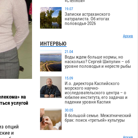
«Степной»
19.07
Записки астраханского
натуралиста. Об итогах
половодья-2026
Архив
ИНТЕРВЬЮ
21.04
Воды ждем больше нормы, но
насколько? Сергей Шипулин – об
уровне половодья и нересте рыбы
15.09
И.о. директора Каспийского
морского научно-
исследовательского центра – о
елекома» на
юбилее института, его задачах и
падении уровня Каспия
ться услугой
30.05
В большой семье. Межэтнический
брак: поиск «третьей» культуры
из опций
ские и
Архив