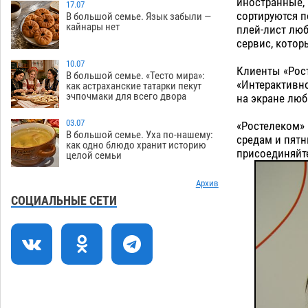
иностранные, 
древнюю помойку
17.07
07.08
640
сортируются п
В большой семье. Язык забыли —
кайнары нет
плей-лист люб
В Астрахани подросток угнал
11:58
сервис, котор
мотоцикл и похитил чужие мобильник
с банковскими картами
10.07
07.08
399
Клиенты «Рост
В большой семье. «Тесто мира»:
«Интерактивно
как астраханские татарки пекут
Астраханцев ждут на парковом газоне
11:20
эчпочмаки для всего двора
на экране люб
с призами и эрмитажными котами
07.08
353
03.07
«Ростелеком» 
В большой семье. Уха по-нашему:
средам и пят
Астраханский суд встал на сторону
10:43
как одно блюдо хранит историю
присоединяйте
целой семьи
МЧС в споре за возврат униформы
07.08
560
Архив
На Всероссийской Спартакиаде
10:02
СОЦИАЛЬНЫЕ СЕТИ
астраханские гандболисты уступили
казанским «драконам»
07.08
337
Все пострадавшие при пожаре на
09:25
Краснодарской в Астрахани
скончались
07.08
1549
08:47