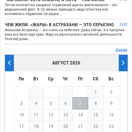
Летом количество пищевых отравлений кратно увеличивается – это
медицинский факт. И тут можно приводить медстатистику или
вспоминать недавнюю ситуацию ...
ЧЕМ ЖИЛИ. «ЖАРЫ» В АСТРАХАНИ — ЭТО СЕРЬЕЗНО
25.07
Июльская Астрахань — это очень на любителя. Даже сейчас. А в прошлые
века все было еще хуже. Жара не располагала к активной деятельности.
Поэтому дома...
Архив
АВГУСТ 2026
Пн
Вт
Ср
Чт
Пт
Сб
Вс
1
2
3
4
5
6
7
8
9
10
11
12
13
14
15
16
17
18
19
20
21
22
23