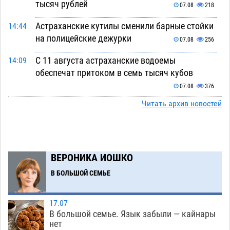
тысяч рублей
07.08
218
Астраханские кутилы сменили барные стойки
14:44
на полицейские дежурки
07.08
256
С 11 августа астраханские водоемы
14:09
обеспечат притоком в семь тысяч кубов
07.08
376
Читать архив новостей
Астраханский аэропорт попробует отбиться
13:29
от ворон в апелляционном суде
07.08
252
Астраханские археологи откопали древнюю
12:53
помойку
ВЕРОНИКА ИОШКО
07.08
458
В БОЛЬШОЙ СЕМЬЕ
В Астрахани подросток угнал мотоцикл и
11:58
похитил чужие мобильник с банковскими
картами
07.08
266
17.07
В большой семье. Язык забыли — кайнары
Астраханцев ждут на парковом газоне с
11:20
нет