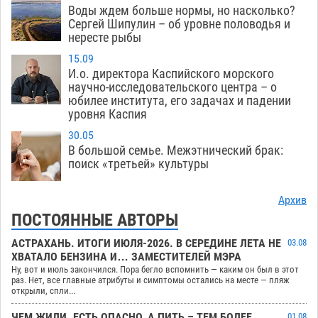
Воды ждем больше нормы, но насколько?
Сергей Шипулин – об уровне половодья и
нересте рыбы
15.09
И.о. директора Каспийского морского
научно-исследовательского центра – о
юбилее института, его задачах и падении
уровня Каспия
30.05
В большой семье. Межэтнический брак:
поиск «третьей» культуры
Архив
ПОСТОЯННЫЕ АВТОРЫ
АСТРАХАНЬ. ИТОГИ ИЮЛЯ-2026. В СЕРЕДИНЕ ЛЕТА НЕ
03.08
ХВАТАЛО БЕНЗИНА И… ЗАМЕСТИТЕЛЕЙ МЭРА
Ну, вот и июль закончился. Пора бегло вспомнить — каким он был в этот
раз. Нет, все главные атрибуты и симптомы остались на месте — пляж
открыли, спли...
ЧЕМ ЖИЛИ. ЕСТЬ ОПАСНО, А ПИТЬ – ТЕМ БОЛЕЕ
01.08