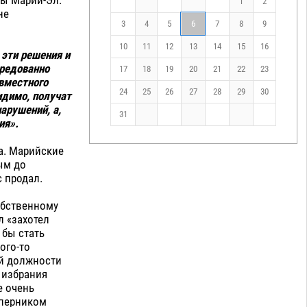
1
2
не
3
4
5
6
7
8
9
10
11
12
13
14
15
16
 эти решения и
средованно
17
18
19
20
21
22
23
вместного
24
25
26
27
28
29
30
идимо, получат
арушений, а,
31
ия».
а. Марийские
ым до
 продал.
обственному
л «захотел
 бы стать
ого-то
ой должности
 избрания
е очень
оперником