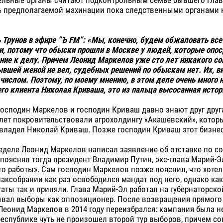
ь предполагаемой махинации пока следственными органами 
 Трунов в эфире “Ъ FM”: «Мы, конечно, будем обжаловать все
и, потому что обыски прошли в Москве у людей, которые опо
ие к делу. Причем Леонид Маркелов уже сто лет никакого со
ывшей женой не вел, судебных решений по обыскам нет. Их, в
числом. Поэтому, по моему мнению, в этом деле очень много н
го клиента Николая Криваша, это из пальца высосанная истор
господин Маркелов и господин Криваш давно знают друг друг
лет покровительствовали агрохолдингу «Акашевский», котор
владел Николай Криваш. Позже господин Криваш этот бизнес
еделе Леонид Маркелов написал заявление об отставке по с
пояснял тогда президент Владимир Путин, экс-глава Марий-Э
о работы». Сам господин Маркелов позже пояснил, что хотел
заксобрании как раз освободился мандат под него, однако как
аты так и приняли. Глава Марий-Эл работал на губернаторск
рывал выборы как оппозиционер. После возвращения прямого
Леонид Маркелов в 2014 году переизбрался: кампания была н
республике чуть не произошел второй тур выборов, причем с