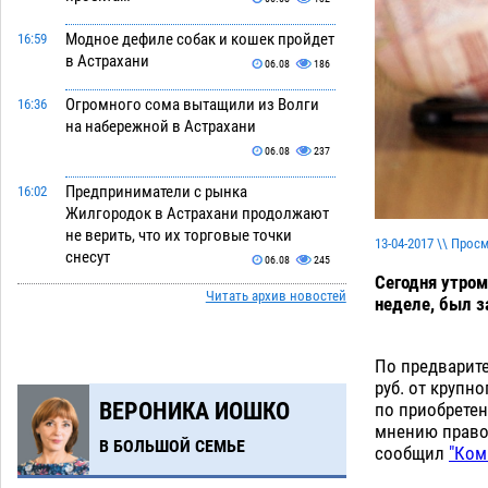
Модное дефиле собак и кошек пройдет
16:59
в Астрахани
06.08
186
Огромного сома вытащили из Волги
16:36
на набережной в Астрахани
06.08
237
Предприниматели с рынка
16:02
Жилгородок в Астрахани продолжают
не верить, что их торговые точки
13-04-2017 \\ Прос
снесут
06.08
245
Сегодня утром
Читать архив новостей
Ящерицу из астраханской пустыни
15:22
неделе, был з
поместили на новой серебряной
монете Банка России
06.08
217
По предварите
руб. от крупн
Буддийские святыни из Астрахани
14:35
ВЕРОНИКА ИОШКО
по приобрете
выставили в музее Пушкина в Москве
мнению право
06.08
197
В БОЛЬШОЙ СЕМЬЕ
сообщил
"Ком
Мэрия Астрахани переводит городские
13:50