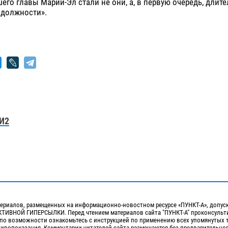
его главы Марий-Эл стали не они, а, в первую очередь, длит
 должности».
И2
ериалов, размещенных на информационно-новостном ресурсе «ПУНКТ-А», допус
ИВНОЙ ГИПЕРСЫЛКИ. Перед чтением материалов сайта "ПУНКТ-А" проконсульти
 по возможности ознакомьтесь с инструкцией по применению всех упомянутых 
отивопоказания. Комментарии читателей сайта размещаются без предварительно