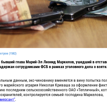
мотров (
1582
)
 бывший глава Марий-Эл Леонид Маркелов, ушедший в отстав
адержан сотрудниками ФСБ в рамках уголовного дела о взятк
льным данным, экс-чиновнику вменяется в вину попытка пол
ого марийского агрария Николая Криваша за оформление фик
нию последним сельскохозяйственного ОАО «Тепличный», кот
охранителей, контролируется семьей господина Маркелова,
мерсант"
.