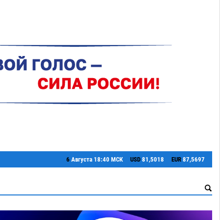
6
Августа
18:40 МСК
USD
81,5018
EUR
87,5697