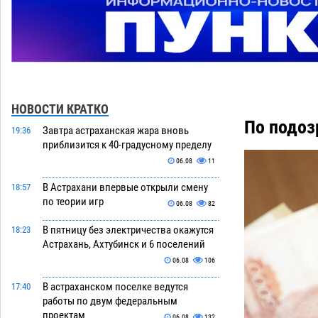
НОВОСТИ КРАТКО
По подоз
Завтра астраханская жара вновь
19:36
приблизится к 40-градусному пределу
06.08
11
В Астрахани впервые открыли смену
18:57
по теории игр
06.08
82
В пятницу без электричества окажутся
18:23
Астрахань, Ахтубинск и 6 поселений
06.08
106
В астраханском поселке ведутся
17:40
работы по двум федеральным
проектам
06.08
132