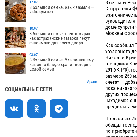
Экс-главу Рес
зеленые зоны на автоматический
17.07
В большой семье. Язык забыли —
Сотрудники Ф
полив
06.08
201
кайнары нет
взяточничеств
руководителя 
Скончался второй ребенок после
13:13
доме супруги 
пожара в Астрахани
10.07
06.08
519
Москвы с хода
В большой семье. «Тесто мира»:
как астраханские татарки пекут
Астраханские гандболисты с крупной
12:49
эчпочмаки для всего двора
Как сообщил “
победы стартовали на Всероссийской
уголовного де
Спартакиаде
06.08
257
03.07
Николай Крива
В большой семье. Уха по-нашему:
Господина Кр
В астраханском селе невестка
12:16
как одно блюдо хранит историю
целой семьи
291 УК РФ), г
изрешетила машину свекрови
размере 250 мл
06.08
383
счета»,— доба
Архив
пока никакого
Астраханские приставы выдворили 12
11:45
СОЦИАЛЬНЫЕ СЕТИ
других процес
нелегалов прямым рейсом из
находимся с н
Шереметьево
06.08
244
предполагаемо
Как астраханцы назвали своих детей в
11:08
По данным Иго
июле
06.08
266
обещал господ
по приобрете
В Астрахани несовершеннолетнему
10:30
правоохранит