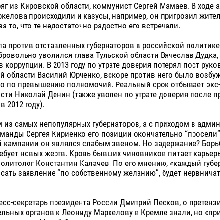
яг из Кировской области, коммунист Сергей Мамаев. В ходе 
келова происходили и казусы, например, он пригрозил жите
за то, что те недостаточно радостно его встречали.
а против отставленных губернаторов в российской политике 
обровольно уволился глава Тульской области Вячеслав Дудка,
в коррупции. В 2013 году по утрате доверия потерял пост руко
й области Василий Юрченко, вскоре против него было возбу
ло по превышению полномочий. Реальный срок отбывает экс-
сти Николай Денин (также уволен по утрате доверия после 
в 2012 году).
 из самых непопулярных губернаторов, а с приходом в адми
манды Сергея Кириенко его позиции окончательно “просели”,
й кампании он являлся слабым звеном. Но задержание? Борь
ебует новых жертв. Кровь бывших чиновников питает карьер
политолог Константин Калачев. По его мнению, «каждый губер
сать заявление “по собственному желанию”, будет нервничат
есс-секретарь президента России Дмитрий Песков, о претенз
льных органов к Леониду Маркелову в Кремле знали, но «пр