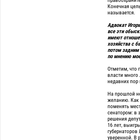
дали условные 1,5 года за найденные
Конечная цел
200 г растения с наркотой
06.08
260
называется.
Загрузить еще
Адвокат Игорь
все эти обыск
имеют отношен
хозяйства с б
потом задним 
по мнению мое
Отметим, что 
власти много 
недавних пор 
На прошлой н
желанию. Как 
поменять мест
сенатором: в 
решения депут
16 лет, выиг
губернаторов 
уверенной. В 