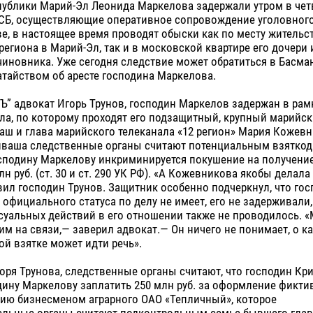
публики Марий-Эл Леонида Маркелова задержали утром в чет
СБ, осуществляющие оперативное сопровождение уголовного
е, в настоящее время проводят обыски как по месту житель
региона в Марий-Эл, так и в московской квартире его дочери
чиновника. Уже сегодня следствие может обратиться в Басма
тайством об аресте господина Маркелова.
Ъ” адвокат Игорь Трунов, господин Маркелов задержан в рам
ла, по которому проходят его подзащитный, крупный марийс
ш и глава марийского телеканала «12 регион» Мария Кожевн
иваша следственные органы считают потенциальным взяткода
осподину Маркелову инкриминируется покушение на получение
н руб. (ст. 30 и ст. 290 УК РФ). «А Кожевникова якобы делала
вил господин Трунов. Защитник особенно подчеркнул, что го
 официального статуса по делу не имеет, его не задерживали,
суальных действий в его отношении также не проводилось. 
им на связи,— заверил адвокат.— Он ничего не понимает, о к
й взятке может идти речь».
ря Трунова, следственные органы считают, что господин Кр
ину Маркелову заплатить 250 млн руб. за оформление фикти
нию бизнесменом аграрного ОАО «Тепличный», которое
ельные органы считают подконтрольным семье бывшего глав