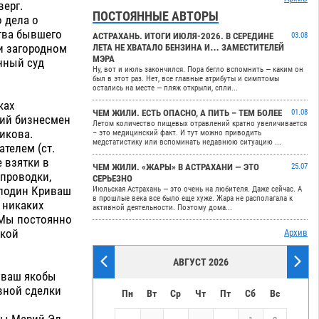
верг.
ПОСТОЯННЫЕ АВТОРЫ
 дела о
ства бывшего
АСТРАХАНЬ. ИТОГИ ИЮЛЯ-2026. В СЕРЕДИНЕ
03.08
 и загородном
ЛЕТА НЕ ХВАТАЛО БЕНЗИНА И… ЗАМЕСТИТЕЛЕЙ
МЭРА
нный суд
Ну, вот и июль закончился. Пора бегло вспомнить — каким он
был в этот раз. Нет, все главные атрибуты и симптомы
остались на месте — пляж открыли, спли...
ках
ЧЕМ ЖИЛИ. ЕСТЬ ОПАСНО, А ПИТЬ – ТЕМ БОЛЕЕ
01.08
кий бизнесмен
Летом количество пищевых отравлений кратно увеличивается
икова.
– это медицинский факт. И тут можно приводить
медстатистику или вспоминать недавнюю ситуацию ...
телем (ст.
 взятки в
ЧЕМ ЖИЛИ. «ЖАРЫ» В АСТРАХАНИ — ЭТО
25.07
 проводки,
СЕРЬЕЗНО
сподин Криваш
Июльская Астрахань — это очень на любителя. Даже сейчас. А
в прошлые века все было еще хуже. Жара не располагала к
 никаких
активной деятельности. Поэтому дома...
«Мы постоянно
акой
Архив
АВГУСТ 2026
иваш якобы
вной сделки
Пн
Вт
Ср
Чт
Пт
Сб
Вс
ы Марий-Эл.