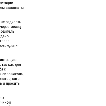
агитации
лям «закопать»
не редкость.
 через месяц
водитель
ждено
глава
прохождения
нистрацию
 так как для
ба с
ы силовиков»,
натор, кого
ь и просить
иях
ичиной