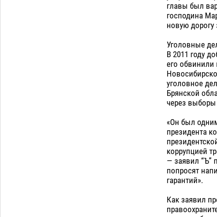
главы был вар
господина Мар
новую дорогу 
Уголовные дел
В 2011 году д
его обвинили 
Новосибирско
уголовное де
Брянской обла
через выборы 
«Он был одним
президента ко
президентско
коррупцией тр
— заявил “Ъ” 
попросят напи
гарантий».
Как заявил пр
правоохраните