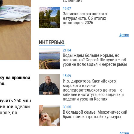
«Степной»
19.07
Записки астраханского
натуралиста. Об итогах
половодья-2026
Архив
ИНТЕРВЬЮ
21.04
Воды ждем больше нормы, но
насколько? Сергей Шипулин – об
уровне половодья и нересте рыбы
15.09
ку на прошлой
И.о. директора Каспийского
ах.
морского научно-
исследовательского центра – о
юбилее института, его задачах и
падении уровня Каспия
учить 250 млн
тивной сделки
30.05
орое, по
В большой семье. Межэтнический
брак: поиск «третьей» культуры
Архив