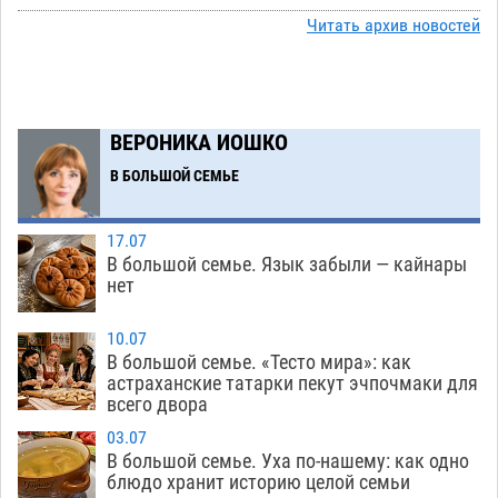
Читать архив новостей
Астраханский аэропорт попробует отбиться
13:29
от ворон в апелляционном суде
07.08
438
Астраханские археологи откопали древнюю
12:53
помойку
ВЕРОНИКА ИОШКО
07.08
617
В БОЛЬШОЙ СЕМЬЕ
В Астрахани подросток угнал мотоцикл и
11:58
похитил чужие мобильник с банковскими
картами
07.08
383
17.07
В большой семье. Язык забыли — кайнары
Астраханцев ждут на парковом газоне с
11:20
нет
призами и эрмитажными котами
07.08
340
10.07
Астраханский суд встал на сторону МЧС в
10:43
В большой семье. «Тесто мира»: как
астраханские татарки пекут эчпочмаки для
споре за возврат униформы
07.08
529
всего двора
На Всероссийской Спартакиаде астраханские
10:02
03.07
гандболисты уступили казанским «драконам»
В большой семье. Уха по-нашему: как одно
блюдо хранит историю целой семьи
07.08
320