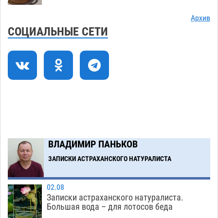
Все пострадавшие при пожаре на
09:25
Архив
Краснодарской в Астрахани скончались
СОЦИАЛЬНЫЕ СЕТИ
07.08
1514
Астраханский суд оценил четыре удара по
08:47
голове полицейского в сто тысяч рублей
07.08
419
Завтра астраханская жара вновь приблизится
19:36
к 40-градусному пределу
06.08
570
В Астрахани впервые открыли смену по
18:57
ВЛАДИМИР ПАНЬКОВ
теории игр
06.08
503
ЗАПИСКИ АСТРАХАНСКОГО НАТУРАЛИСТА
Загрузить еще
02.08
Записки астраханского натуралиста.
Большая вода – для лотосов беда