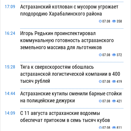
Астраханский котлован с мусором угрожает
17:09
плодородию Харабалинского района
07.08
358
Игорь Редькин проинспектировал
16:24
коммунальную готовность астраханского
земельного массива для льготников
07.08
372
Тяга к сверхскоростям обошлась
15:28
астраханской логистической компании в 400
тысяч рублей
07.08
419
Астраханские кутилы сменили барные стойки
14:44
на полицейские дежурки
07.08
421
С 11 августа астраханские водоемы
14:09
обеспечат притоком в семь тысяч кубов
07.08
811