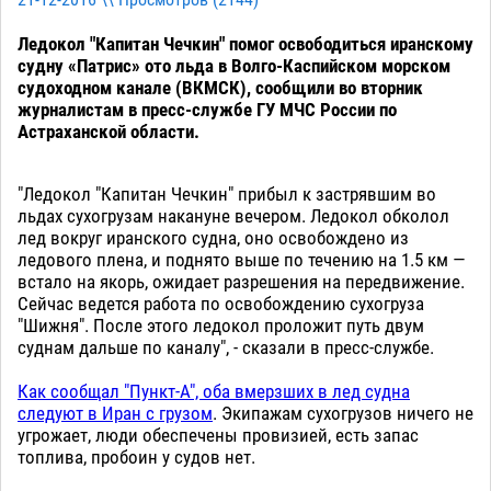
Ледокол "Капитан Чечкин" помог освободиться иранскому
судну «Патрис» ото льда в Волго-Каспийском морском
судоходном канале (ВКМСК), сообщили во вторник
журналистам в пресс-службе ГУ МЧС России по
Астраханской области.
"Ледокол "Капитан Чечкин" прибыл к застрявшим во
льдах сухогрузам накануне вечером. Ледокол обколол
лед вокруг иранского судна, оно освобождено из
ледового плена, и поднято выше по течению на 1.5 км —
встало на якорь, ожидает разрешения на передвижение.
Сейчас ведется работа по освобождению сухогруза
"Шижня". После этого ледокол проложит путь двум
суднам дальше по каналу", - сказали в пресс-службе.
Как сообщал "Пункт-А", оба вмерзших в лед судна
следуют в Иран с грузом
. Экипажам сухогрузов ничего не
угрожает, люди обеспечены провизией, есть запас
топлива, пробоин у судов нет.