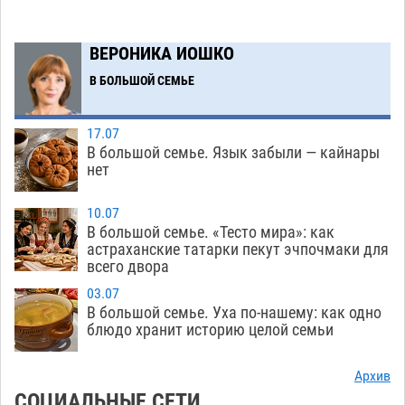
07.08
998
Астраханский аэропорт попробует отбиться
13:29
ВЕРОНИКА ИОШКО
от ворон в апелляционном суде
07.08
476
В БОЛЬШОЙ СЕМЬЕ
Астраханские археологи откопали древнюю
12:53
помойку
07.08
648
17.07
В большой семье. Язык забыли — кайнары
В Астрахани подросток угнал мотоцикл и
11:58
нет
похитил чужие мобильник с банковскими
картами
10.07
07.08
411
В большой семье. «Тесто мира»: как
астраханские татарки пекут эчпочмаки для
Астраханцев ждут на парковом газоне с
11:20
всего двора
призами и эрмитажными котами
07.08
361
03.07
Астраханский суд встал на сторону МЧС в
10:43
В большой семье. Уха по-нашему: как одно
блюдо хранит историю целой семьи
споре за возврат униформы
07.08
572
На Всероссийской Спартакиаде астраханские
10:02
Архив
гандболисты уступили казанским «драконам»
СОЦИАЛЬНЫЕ СЕТИ