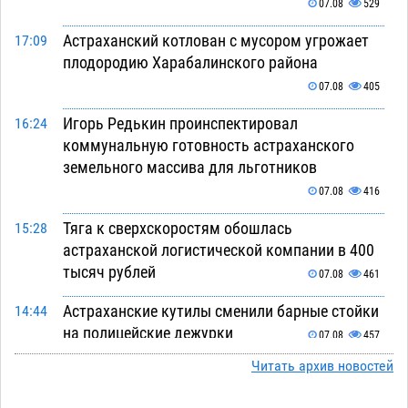
07.08
529
Астраханский котлован с мусором угрожает
17:09
плодородию Харабалинского района
07.08
405
Игорь Редькин проинспектировал
16:24
коммунальную готовность астраханского
земельного массива для льготников
07.08
416
Тяга к сверхскоростям обошлась
15:28
астраханской логистической компании в 400
тысяч рублей
07.08
461
Астраханские кутилы сменили барные стойки
14:44
на полицейские дежурки
07.08
457
Читать архив новостей
С 11 августа астраханские водоемы
14:09
обеспечат притоком в семь тысяч кубов