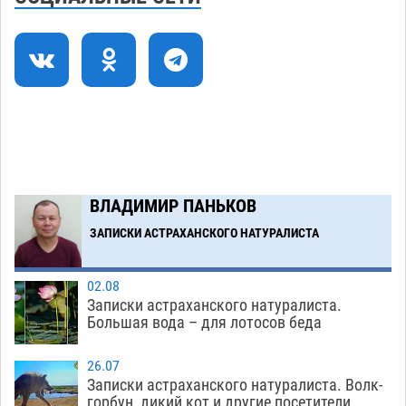
07.08
345
Все пострадавшие при пожаре на
09:25
Краснодарской в Астрахани скончались
07.08
1562
Астраханский суд оценил четыре удара по
08:47
голове полицейского в сто тысяч рублей
07.08
444
ВЛАДИМИР ПАНЬКОВ
Завтра астраханская жара вновь приблизится
19:36
к 40-градусному пределу
ЗАПИСКИ АСТРАХАНСКОГО НАТУРАЛИСТА
06.08
589
Загрузить еще
02.08
Записки астраханского натуралиста.
Большая вода – для лотосов беда
26.07
Записки астраханского натуралиста. Волк-
горбун, дикий кот и другие посетители