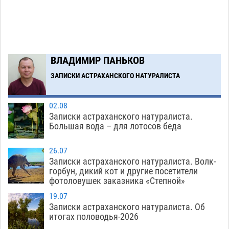
В Астрахани несовершеннолетнему дали
10:30
условные 1,5 года за найденные 200 г
растения с наркотой
06.08
280
Загрузить еще
ВЛАДИМИР ПАНЬКОВ
ЗАПИСКИ АСТРАХАНСКОГО НАТУРАЛИСТА
02.08
Записки астраханского натуралиста.
Большая вода – для лотосов беда
26.07
Записки астраханского натуралиста. Волк-
горбун, дикий кот и другие посетители
фотоловушек заказника «Степной»
19.07
Записки астраханского натуралиста. Об
итогах половодья-2026