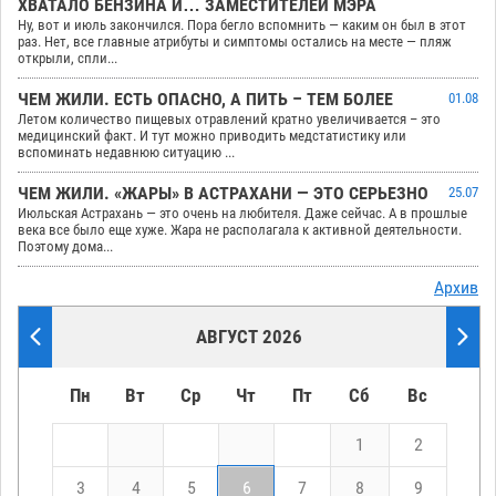
ХВАТАЛО БЕНЗИНА И… ЗАМЕСТИТЕЛЕЙ МЭРА
Ну, вот и июль закончился. Пора бегло вспомнить — каким он был в этот
раз. Нет, все главные атрибуты и симптомы остались на месте — пляж
открыли, спли...
ЧЕМ ЖИЛИ. ЕСТЬ ОПАСНО, А ПИТЬ – ТЕМ БОЛЕЕ
01.08
Летом количество пищевых отравлений кратно увеличивается – это
медицинский факт. И тут можно приводить медстатистику или
вспоминать недавнюю ситуацию ...
ЧЕМ ЖИЛИ. «ЖАРЫ» В АСТРАХАНИ — ЭТО СЕРЬЕЗНО
25.07
Июльская Астрахань — это очень на любителя. Даже сейчас. А в прошлые
века все было еще хуже. Жара не располагала к активной деятельности.
Поэтому дома...
Архив
АВГУСТ 2026
Пн
Вт
Ср
Чт
Пт
Сб
Вс
1
2
3
4
5
6
7
8
9