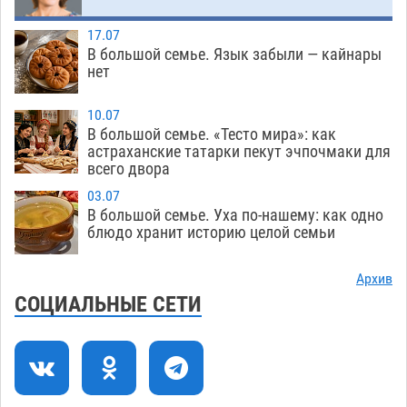
зеленые зоны на автоматический полив
06.08
234
17.07
В большой семье. Язык забыли — кайнары
Скончался второй ребенок после пожара в
13:13
нет
Астрахани
06.08
586
10.07
Астраханские гандболисты с крупной победы
12:49
В большой семье. «Тесто мира»: как
стартовали на Всероссийской Спартакиаде
астраханские татарки пекут эчпочмаки для
всего двора
06.08
283
03.07
В астраханском селе невестка изрешетила
12:16
В большой семье. Уха по-нашему: как одно
машину свекрови
блюдо хранит историю целой семьи
06.08
428
Астраханские приставы выдворили 12
11:45
Архив
нелегалов прямым рейсом из Шереметьево
СОЦИАЛЬНЫЕ СЕТИ
06.08
278
Как астраханцы назвали своих детей в июле
11:08
06.08
294