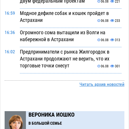
двум федеральным проектам
06.08
221
Модное дефиле собак и кошек пройдет в
16:59
Астрахани
06.08
233
Огромного сома вытащили из Волги на
16:36
набережной в Астрахани
06.08
313
Предприниматели с рынка Жилгородок в
16:02
Астрахани продолжают не верить, что их
торговые точки снесут
06.08
301
Ящерицу из астраханской пустыни поместили
15:22
на новой серебряной монете Банка России
Читать архив новостей
06.08
248
Буддийские святыни из Астрахани выставили
14:35
в музее Пушкина в Москве
06.08
222
ВЕРОНИКА ИОШКО
Мэрия Астрахани переводит городские
13:50
В БОЛЬШОЙ СЕМЬЕ