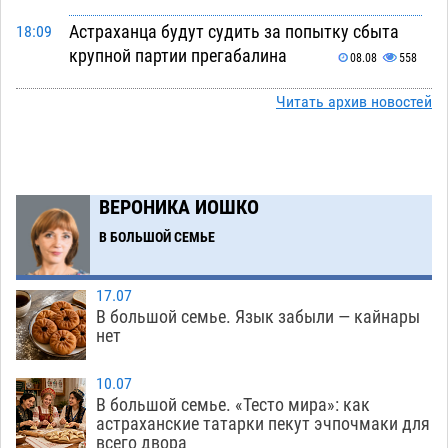
Астраханца будут судить за попытку сбыта
18:09
крупной партии прегабалина
08.08
558
Игорь Мартынов вручил награды тренерам и
16:58
Читать архив новостей
учителям физкультуры Камызякского района
08.08
393
Ветеран из Астрахани отметил столетний
15:32
ВЕРОНИКА ИОШКО
юбилей
08.08
612
В БОЛЬШОЙ СЕМЬЕ
Погибший на Донбассе волонтер из Астрахани
14:19
стал героем мурала
08.08
575
17.07
В большой семье. Язык забыли — кайнары
Подросток, перебегавший дорогу вне
13:10
нет
перехода, попал под колеса авто в Астрахани
08.08
704
10.07
В большой семье. «Тесто мира»: как
Астраханский следком помог подростку
12:02
астраханские татарки пекут эчпочмаки для
получить зарплату за честный труд
всего двора