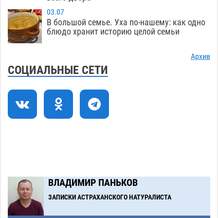
08.08
475
03.07
В большой семье. Уха по-нашему: как одно
Фаворитская ноша: астраханские
10:51
блюдо хранит историю целой семьи
гандболисты крупно проиграли пермякам
08.08
440
Архив
СОЦИАЛЬНЫЕ СЕТИ
Лидеры чеченской диаспоры в Астрахани
09:00
осудили выходку молодого лихача с улицы
Никольской
08.08
978
Завтра астраханцы проведут день в режиме
18:00
экстремальной температурной нагрузки
07.08
844
Загрузить еще
ВЛАДИМИР ПАНЬКОВ
ЗАПИСКИ АСТРАХАНСКОГО НАТУРАЛИСТА