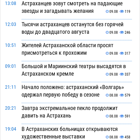
Астраханцев зовут смотреть на падающие
13:08
звезды и загадывать желания
09.08
119
Тысячи астраханцев останутся без горячей
12:03
воды до двадцатого августа
09.08
246
Жителей Астраханской области просят
10:51
присмотреться к прохожим
09.08
317
Большой и Мариинский театры высадятся в
09:01
Астраханском кремле
09.08
337
Начало положено: астраханский «Волгарь»
21:11
одержал первую победу в сезоне
08.08
579
Завтра экстремальное пекло продолжит
20:21
давить на Астрахань
08.08
591
В Астраханских больницах открываются
19:04
художественные выставки
08.08
458