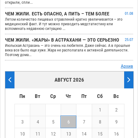
открыли, спли...
ЧЕМ ЖИЛИ. ЕСТЬ ОПАСНО, А ПИТЬ – ТЕМ БОЛЕЕ
01.08
Летом количество пищевых отравлений кратно увеличивается – это
медицинский факт. И тут можно приводить медстатистику или
вспоминать недавнюю ситуацию ...
ЧЕМ ЖИЛИ. «ЖАРЫ» В АСТРАХАНИ — ЭТО СЕРЬЕЗНО
25.07
Июльская Астрахань — это очень на любителя. Даже сейчас. А в прошлые
века все было еще хуже. Жара не располагала к активной деятельности.
Поэтому дома...
Архив
АВГУСТ 2026
Пн
Вт
Ср
Чт
Пт
Сб
Вс
1
2
3
4
5
6
7
8
9
10
11
12
13
14
15
16