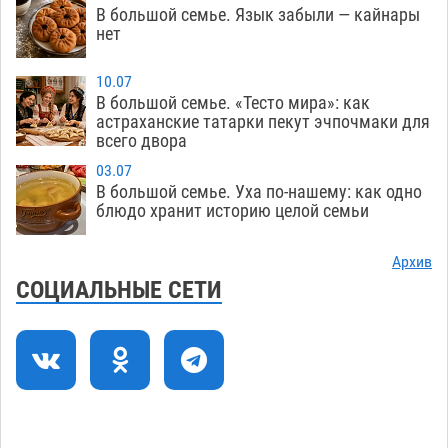
В большой семье. Язык забыли — кайнары
Скончался второй ребенок после пожара в
13:13
нет
Астрахани
06.08
599
10.07
Астраханские гандболисты с крупной победы
12:49
В большой семье. «Тесто мира»: как
стартовали на Всероссийской Спартакиаде
астраханские татарки пекут эчпочмаки для
всего двора
06.08
289
03.07
В астраханском селе невестка изрешетила
12:16
В большой семье. Уха по-нашему: как одно
машину свекрови
блюдо хранит историю целой семьи
06.08
436
Астраханские приставы выдворили 12
11:45
Архив
нелегалов прямым рейсом из Шереметьево
СОЦИАЛЬНЫЕ СЕТИ
06.08
287
Как астраханцы назвали своих детей в июле
11:08
06.08
302
В Астрахани несовершеннолетнему дали
10:30
условные 1,5 года за найденные 200 г