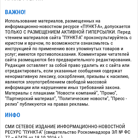
ВАЖНО!
Использование материалов, размещенных на
информационно-новостном ресурсе «ПУНКТ-А», допускается
ТОЛЬКО С РАЗМЕЩЕНИЕМ АКТИВНОЙ ГИПЕРСЫЛКИ. Перед
чтением материалов сайта "ПУНКТ-А" проконсультируйтесь с
юристом и врачом, по возможности ознакомьтесь с
инструкцией по применению всех упомянутых товаров и
услуг; имеются противопоказания. Комментарии читателей
сайта размещаются без предварительного редактирования.
Редакция оставляет за собой право удалить их с сайта или
отредактировать, если указанные сообщения содержат
ненормативную лексику, оскорбления, призывы к насилию,
являются злоупотреблением свободой массовой
информации или нарушением иных требований закона.
Материалы с плашками "Новости компаний", "Промо",
"Партнерский материал", "Политические новости", "Пресс -
релиз" публикуются на правах рекламы.
ИНФО
СМИ СЕТЕВОЕ ИЗДАНИЕ ИНФОРМАЦИОННО-НОВОСТНОЙ
РЕСУРС "ПУНКТ-А" (свидетельство Роскомнадзора ЭЛ № ФС
77 – 67475 от 18.10.2016 г.)