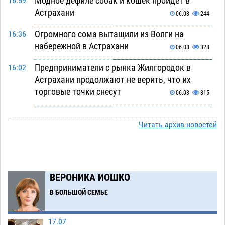
Модное дефиле собак и кошек пройдет в
16:59
Астрахани
06.08
244
Огромного сома вытащили из Волги на
16:36
набережной в Астрахани
06.08
328
Предприниматели с рынка Жилгородок в
16:02
Астрахани продолжают не верить, что их
торговые точки снесут
06.08
315
Ящерицу из астраханской пустыни поместили
15:22
на новой серебряной монете Банка России
Читать архив новостей
06.08
256
Буддийские святыни из Астрахани выставили
14:35
в музее Пушкина в Москве
06.08
230
ВЕРОНИКА ИОШКО
Мэрия Астрахани переводит городские
13:50
В БОЛЬШОЙ СЕМЬЕ
зеленые зоны на автоматический полив
06.08
242
17.07