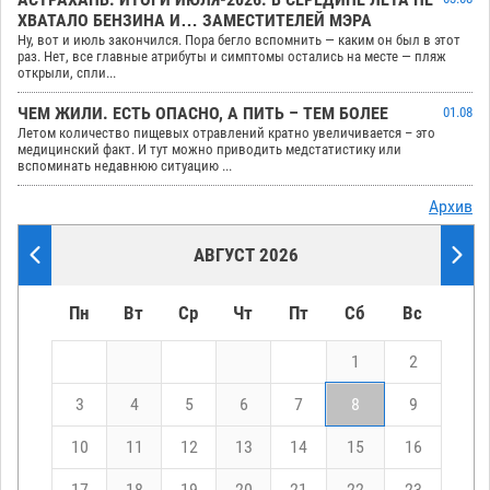
АСТРАХАНЬ. ИТОГИ ИЮЛЯ-2026. В СЕРЕДИНЕ ЛЕТА НЕ
ХВАТАЛО БЕНЗИНА И… ЗАМЕСТИТЕЛЕЙ МЭРА
Ну, вот и июль закончился. Пора бегло вспомнить — каким он был в этот
раз. Нет, все главные атрибуты и симптомы остались на месте — пляж
открыли, спли...
ЧЕМ ЖИЛИ. ЕСТЬ ОПАСНО, А ПИТЬ – ТЕМ БОЛЕЕ
01.08
Летом количество пищевых отравлений кратно увеличивается – это
медицинский факт. И тут можно приводить медстатистику или
вспоминать недавнюю ситуацию ...
Архив
АВГУСТ 2026
Пн
Вт
Ср
Чт
Пт
Сб
Вс
1
2
3
4
5
6
7
8
9
10
11
12
13
14
15
16