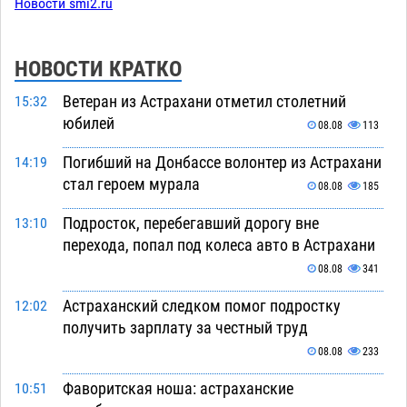
Новости smi2.ru
НОВОСТИ КРАТКО
Ветеран из Астрахани отметил столетний
15:32
юбилей
08.08
113
Погибший на Донбассе волонтер из Астрахани
14:19
стал героем мурала
08.08
185
Подросток, перебегавший дорогу вне
13:10
перехода, попал под колеса авто в Астрахани
08.08
341
Астраханский следком помог подростку
12:02
получить зарплату за честный труд
08.08
233
Фаворитская ноша: астраханские
10:51