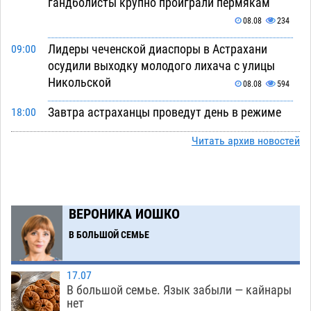
гандболисты крупно проиграли пермякам
08.08
234
Лидеры чеченской диаспоры в Астрахани
09:00
осудили выходку молодого лихача с улицы
Никольской
08.08
594
Завтра астраханцы проведут день в режиме
18:00
экстремальной температурной нагрузки
Читать архив новостей
07.08
639
Астраханский котлован с мусором угрожает
17:09
плодородию Харабалинского района
ВЕРОНИКА ИОШКО
07.08
499
В БОЛЬШОЙ СЕМЬЕ
Игорь Редькин проинспектировал
16:24
коммунальную готовность астраханского
земельного массива для льготников
17.07
В большой семье. Язык забыли — кайнары
07.08
493
нет