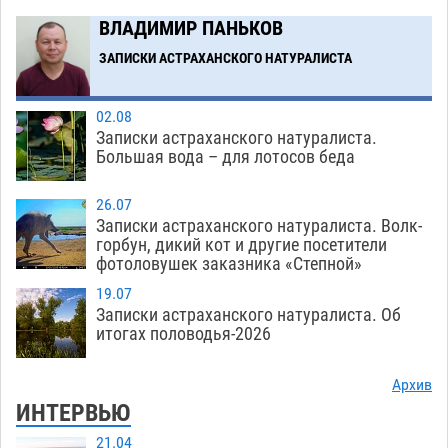
ВЛАДИМИР ПАНЬКОВ
Астраханцев ждут на парковом газоне с
11:20
призами и эрмитажными котами
ЗАПИСКИ АСТРАХАНСКОГО НАТУРАЛИСТА
07.08
409
Загрузить еще
02.08
Записки астраханского натуралиста.
Большая вода – для лотосов беда
26.07
Записки астраханского натуралиста. Волк-
горбун, дикий кот и другие посетители
фотоловушек заказника «Степной»
19.07
Записки астраханского натуралиста. Об
итогах половодья-2026
Архив
ИНТЕРВЬЮ
21.04