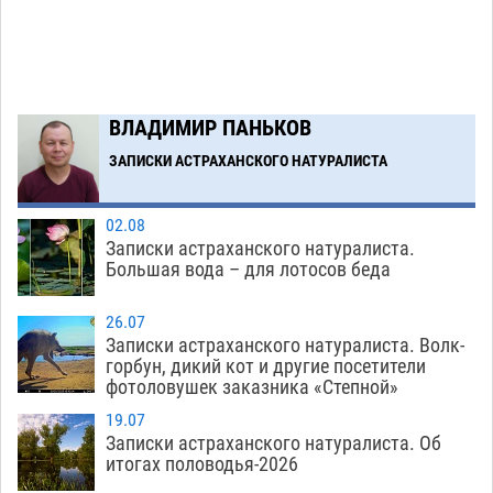
Астрахань, Ахтубинск и 6 поселений
06.08
432
В астраханском поселке ведутся работы по
17:40
двум федеральным проектам
06.08
417
ВЛАДИМИР ПАНЬКОВ
ЗАПИСКИ АСТРАХАНСКОГО НАТУРАЛИСТА
Загрузить еще
02.08
Записки астраханского натуралиста.
Большая вода – для лотосов беда
26.07
Записки астраханского натуралиста. Волк-
горбун, дикий кот и другие посетители
фотоловушек заказника «Степной»
19.07
Записки астраханского натуралиста. Об
итогах половодья-2026