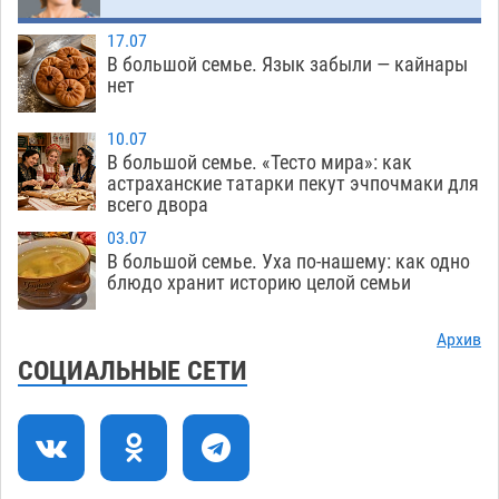
На Всероссийской Спартакиаде астраханские
10:02
17.07
гандболисты уступили казанским «драконам»
В большой семье. Язык забыли — кайнары
нет
07.08
220
Все пострадавшие при пожаре на
09:25
10.07
Краснодарской в Астрахани скончались
В большой семье. «Тесто мира»: как
астраханские татарки пекут эчпочмаки для
07.08
1146
всего двора
Астраханский суд оценил четыре удара по
08:47
03.07
голове полицейского в сто тысяч рублей
В большой семье. Уха по-нашему: как одно
блюдо хранит историю целой семьи
07.08
300
Завтра астраханская жара вновь приблизится
19:36
Архив
к 40-градусному пределу
СОЦИАЛЬНЫЕ СЕТИ
06.08
453
В Астрахани впервые открыли смену по
18:57
теории игр
06.08
418
В пятницу без электричества окажутся
18:23