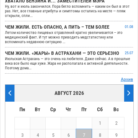
ХВАТАЛО БЕНЗИНА И… ЗАМЕСТИТЕЛЕЙ МЭРА
Ну, вот и июль закончился. Пора бегло вспомнить — каким он был в этот
раз. Нет, все главные атрибуты и симптомы остались на месте — пляж
открыли, спли...
ЧЕМ ЖИЛИ. ЕСТЬ ОПАСНО, А ПИТЬ – ТЕМ БОЛЕЕ
01.08
Летом количество пищевых отравлений кратно увеличивается – это
медицинский факт. И тут можно приводить медстатистику или
вспоминать недавнюю ситуацию ...
ЧЕМ ЖИЛИ. «ЖАРЫ» В АСТРАХАНИ — ЭТО СЕРЬЕЗНО
25.07
Июльская Астрахань — это очень на любителя. Даже сейчас. А в прошлые
века все было еще хуже. Жара не располагала к активной деятельности.
Поэтому дома...
Архив
АВГУСТ 2026
Пн
Вт
Ср
Чт
Пт
Сб
Вс
1
2
3
4
5
6
7
8
9