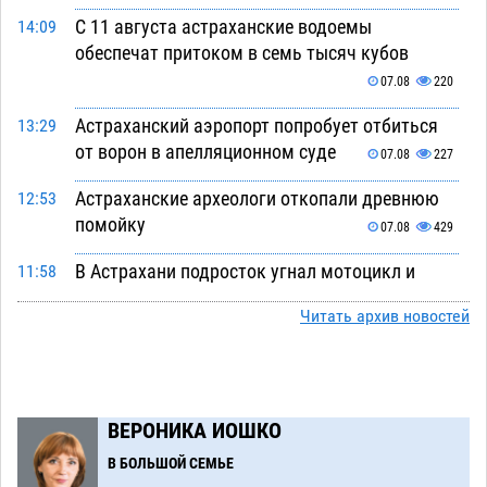
С 11 августа астраханские водоемы
14:09
обеспечат притоком в семь тысяч кубов
07.08
220
Астраханский аэропорт попробует отбиться
13:29
от ворон в апелляционном суде
07.08
227
Астраханские археологи откопали древнюю
12:53
помойку
07.08
429
В Астрахани подросток угнал мотоцикл и
11:58
похитил чужие мобильник с банковскими
Читать архив новостей
картами
07.08
255
Астраханцев ждут на парковом газоне с
11:20
призами и эрмитажными котами
07.08
220
ВЕРОНИКА ИОШКО
Астраханский суд встал на сторону МЧС в
10:43
В БОЛЬШОЙ СЕМЬЕ
споре за возврат униформы
07.08
295