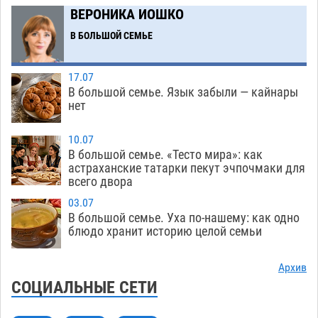
помойку
ВЕРОНИКА ИОШКО
07.08
562
В БОЛЬШОЙ СЕМЬЕ
В Астрахани подросток угнал мотоцикл и
11:58
похитил чужие мобильник с банковскими
картами
07.08
342
17.07
В большой семье. Язык забыли — кайнары
Астраханцев ждут на парковом газоне с
11:20
нет
призами и эрмитажными котами
07.08
300
10.07
Астраханский суд встал на сторону МЧС в
10:43
В большой семье. «Тесто мира»: как
астраханские татарки пекут эчпочмаки для
споре за возврат униформы
07.08
416
всего двора
На Всероссийской Спартакиаде астраханские
10:02
03.07
гандболисты уступили казанским «драконам»
В большой семье. Уха по-нашему: как одно
блюдо хранит историю целой семьи
07.08
289
Все пострадавшие при пожаре на
09:25
Архив
Краснодарской в Астрахани скончались
СОЦИАЛЬНЫЕ СЕТИ
07.08
1468