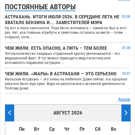
ПОСТОЯННЫЕ АВТОРЫ
АСТРАХАНЬ. ИТОГИ ИЮЛЯ-2026. В СЕРЕДИНЕ ЛЕТА НЕ
03.08
ХВАТАЛО БЕНЗИНА И… ЗАМЕСТИТЕЛЕЙ МЭРА
Ну, вот и июль закончился. Пора бегло вспомнить — каким он был в этот
раз. Нет, все главные атрибуты и симптомы остались на месте — пляж
открыли, спли...
ЧЕМ ЖИЛИ. ЕСТЬ ОПАСНО, А ПИТЬ – ТЕМ БОЛЕЕ
01.08
Летом количество пищевых отравлений кратно увеличивается – это
медицинский факт. И тут можно приводить медстатистику или
вспоминать недавнюю ситуацию ...
ЧЕМ ЖИЛИ. «ЖАРЫ» В АСТРАХАНИ — ЭТО СЕРЬЕЗНО
25.07
Июльская Астрахань — это очень на любителя. Даже сейчас. А в прошлые
века все было еще хуже. Жара не располагала к активной деятельности.
Поэтому дома...
Архив
АВГУСТ 2026
Пн
Вт
Ср
Чт
Пт
Сб
Вс