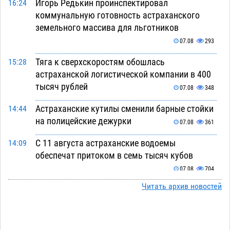
Игорь Редькин проинспектировал
16:24
коммунальную готовность астраханского
земельного массива для льготников
07.08
293
Тяга к сверхскоростям обошлась
15:28
астраханской логистической компании в 400
тысяч рублей
07.08
348
Астраханские кутилы сменили барные стойки
14:44
на полицейские дежурки
07.08
361
С 11 августа астраханские водоемы
14:09
обеспечат притоком в семь тысяч кубов
07.08
704
Читать архив новостей
Астраханский аэропорт попробует отбиться
13:29
от ворон в апелляционном суде
07.08
376
Астраханские археологи откопали древнюю
12:53