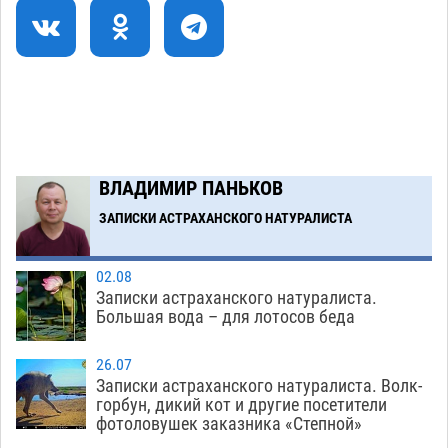
Астраханский суд оценил четыре удара по
08:47
голове полицейского в сто тысяч рублей
07.08
389
Завтра астраханская жара вновь приблизится
19:36
к 40-градусному пределу
06.08
528
В Астрахани впервые открыли смену по
18:57
ВЛАДИМИР ПАНЬКОВ
теории игр
06.08
470
ЗАПИСКИ АСТРАХАНСКОГО НАТУРАЛИСТА
Загрузить еще
02.08
Записки астраханского натуралиста.
Большая вода – для лотосов беда
26.07
Записки астраханского натуралиста. Волк-
горбун, дикий кот и другие посетители
фотоловушек заказника «Степной»