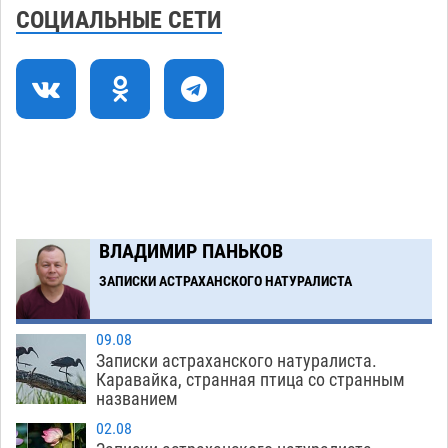
художественные выставки
08.08
616
СОЦИАЛЬНЫЕ СЕТИ
Астраханца будут судить за попытку сбыта
18:09
крупной партии прегабалина
08.08
730
Загрузить еще
ВЛАДИМИР ПАНЬКОВ
ЗАПИСКИ АСТРАХАНСКОГО НАТУРАЛИСТА
09.08
Записки астраханского натуралиста.
Каравайка, странная птица со странным
названием
02.08