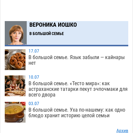
Астраханцев зовут смотреть на падающие
13:08
звезды и загадывать желания
09.08
427
ВЕРОНИКА ИОШКО
Тысячи астраханцев останутся без горячей
12:03
воды до двадцатого августа
В БОЛЬШОЙ СЕМЬЕ
09.08
1664
Жителей Астраханской области просят
10:51
17.07
присмотреться к прохожим
09.08
754
В большой семье. Язык забыли — кайнары
нет
Большой и Мариинский театры высадятся в
09:01
Астраханском кремле
09.08
1275
10.07
В большой семье. «Тесто мира»: как
Начало положено: астраханский «Волгарь»
21:11
астраханские татарки пекут эчпочмаки для
одержал первую победу в сезоне
всего двора
08.08
766
03.07
Завтра экстремальное пекло продолжит
20:21
В большой семье. Уха по-нашему: как одно
давить на Астрахань
08.08
796
блюдо хранит историю целой семьи
В Астраханских больницах открываются
19:04
Архив