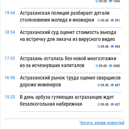
09.08
1043
Астраханская полиция разбирает детали
19:44
столкновения мопеда и иномарки
09.08
591
Астраханский суд оценит стоимость выезда
18:54
на встречку для лихача из вирусного видео
09.08
494
Астрахань осталась без новой многоэтажки
17:53
из-за исчезнувших капиталов
09.08
3080
Астраханский рынок труда оценил сварщиков
16:58
дороже инженеров
09.08
497
В день арбуза гуляющих астраханцев ждет
15:25
безалкогольная набережная
09.08
457
Поездка в автобусе загнала жительницу
14:12
Астрахани в кредитную яму
Читать архив новостей
09.08
1053