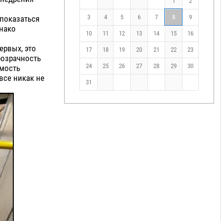
1
2
3
4
5
6
7
8
9
 показаться
днако
10
11
12
13
14
15
16
ервых, это
17
18
19
20
21
22
23
розрачность
24
25
26
27
28
29
30
емость
все никак не
31