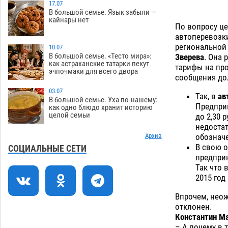
Астраханский котлован с мусором
17.07
17:09
В большой семье. Язык забыли —
угрожает плодородию Харабалинского
кайнары нет
района
По вопросу ц
07.08
517
автоперевозк
Игорь Редькин проинспектировал
16:24
региональной
10.07
коммунальную готовность
В большой семье. «Тесто мира»:
Зверева
. Она 
как астраханские татарки пекут
астраханского земельного массива
тарифы на про
эчпочмаки для всего двора
для льготников
сообщения до
07.08
516
03.07
Так, в
ав
Тяга к сверхскоростям обошлась
15:28
В большой семье. Уха по-нашему:
Предприн
астраханской логистической
как одно блюдо хранит историю
целой семьи
до 2,30 
компании в 400 тысяч рублей
недостат
07.08
546
обозначе
Архив
В свою о
Астраханские кутилы сменили барные
14:44
СОЦИАЛЬНЫЕ СЕТИ
предприн
стойки на полицейские дежурки
Так что 
07.08
556
2015 год 
С 11 августа астраханские водоемы
14:09
Впрочем, нео
обеспечат притоком в семь тысяч
отклонен.
кубов
07.08
1307
Константин М
– А почему в 
13:29