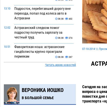
Подросток, перебегавший дорогу вне
13:10
перехода, попал под колеса авто в
Астрахани
08.08
402
Астраханский следком помог
12:02
подростку получить зарплату за
честный труд
08.08
274
Фаворитская ноша: астраханские
10:51
07-10-2014 \\ Прос
гандболисты крупно проиграли
пермякам
08.08
267
АСТР
Читать архив новостей
Лидеры чеченской диаспоры в
09:00
Астрахани осудили выходку молодого
лихача с улицы Никольской
08.08
645
Сегодня на за
ВЕРОНИКА ИОШКО
Завтра астраханцы проведут день в
18:00
вопроса о цен
режиме экстремальной температурной
повестки дня 
В БОЛЬШОЙ СЕМЬЕ
нагрузки
транспорта «к
07.08
664