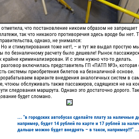
 отметила, что постановление никоим образом не запрещает
латежи, так что никакого противоречия здесь вроде бы нет. Т
правительства, однако, не унимался:
. Но и стимулирования тоже нет!, – и тут же выдал простую м
бы по безналичному расчету было дешевле! Рынок пассажирс
 крайне криминализирован. И с этим нужно что-то делать.
в разговор включилась представитель ГП «ПАТП №3», которая 
есть системы приобретения билетов на безналичной основе.
прорабатываем варианте внедрения аналогичных систем в са
е, чтоюы обслуживать также пассажиров, садящихся не на к
 пути следования маршрута. Однако это достаточно дорого. Так
дование будет сломано.
... "в городских автобусах сделайте плату за наличные д
например, будет 14 рублей по карте и 17 рублей за нали
дальше можно будет внедрять – в такси, например!!!" ..