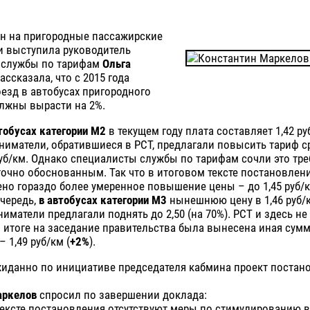
ен на пригородные пассажирские
и выступила руководитель
 службы по тарифам
Ольга
рассказала, что с 2015 года
езд в автобусах пригородного
лжны вырасти на 2%.
тобусах категории М2
в текущем году плата составляет 1,42 ру
иматели, обратившиеся в РСТ, предлагали повысить тариф ср
руб/км. Однако специалисты службы по тарифам сочли это тр
очно обоснованным. Так что в итоговом тексте постановлен
но гораздо более умеренное повышение цены – до 1,45 руб/к
чередь,
в автобусах категории М3
нынешнюю цену в 1,46 руб/
иматели предлагали поднять до 2,50 (на 70%). РСТ и здесь не
в итоге на заседание правительства была вынесена иная сумм
– 1,49 руб/км (
+2%
).
жиданно по инициативе председателя кабмина проект постан
аркелов
спросил по завершении доклада:
тексте постановления отсутствуют меры по стимулированию 