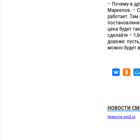
– Почему в дру
Маркелов. – С
работает. Там
постановление
цена будет та
сделайте – 1,
дороже: пусть
можно будет в
НОВОСТИ СМ
Новости smi2.ru