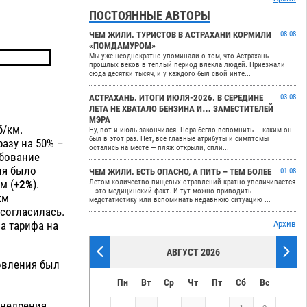
ПОСТОЯННЫЕ АВТОРЫ
ЧЕМ ЖИЛИ. ТУРИСТОВ В АСТРАХАНИ КОРМИЛИ
08.08
«ПОМДАМУРОМ»
Мы уже неоднократно упоминали о том, что Астрахань
прошлых веков в теплый период влекла людей. Приезжали
сюда десятки тысяч, и у каждого был свой инте...
АСТРАХАНЬ. ИТОГИ ИЮЛЯ-2026. В СЕРЕДИНЕ
03.08
ЛЕТА НЕ ХВАТАЛО БЕНЗИНА И… ЗАМЕСТИТЕЛЕЙ
МЭРА
б/км.
Ну, вот и июль закончился. Пора бегло вспомнить — каким он
был в этот раз. Нет, все главные атрибуты и симптомы
азу на 50% –
остались на месте — пляж открыли, спли...
ебование
ия было
ЧЕМ ЖИЛИ. ЕСТЬ ОПАСНО, А ПИТЬ – ТЕМ БОЛЕЕ
01.08
м (
+2%
).
Летом количество пищевых отравлений кратно увеличивается
– это медицинский факт. И тут можно приводить
км
медстатистику или вспоминать недавнюю ситуацию ...
 согласилась.
а тарифа на
Архив
АВГУСТ 2026
овления был
Пн
Вт
Ср
Чт
Пт
Сб
Вс
внедрения