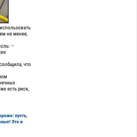
 использовать
ем не менее,
ысль: –
ких
сообщила, что
мом
онечных
же есть риск,
ороже: пусть,
чные! Это и
.