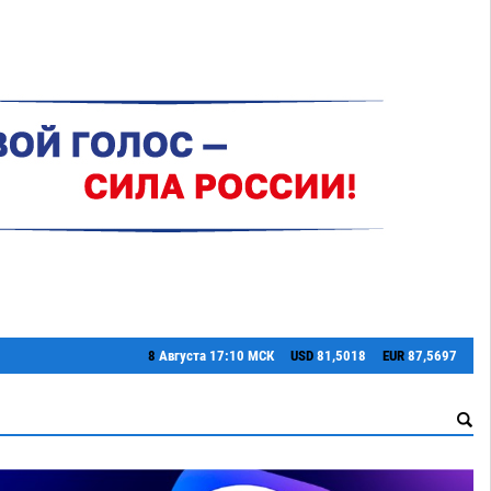
8
Августа
17:10 МСК
USD
81,5018
EUR
87,5697