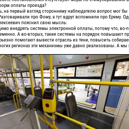
форм оплаты проезда?
ь, на первый взгляд стороннему наблюдателю вопрос мог бы
азговаривали про Фому, а тут вдруг вспомнили про Ерему. О
лексеевич пояснил свою мысль:
имо внедрять системы электронной оплаты, потому что, во-п
еменно. А во-вторых, такие системы на порядок повышают п
рьезно помогают вывести отрасль из тени, повысить собира
ногих регионах эти механизмы уже давно реализованы. А мы 