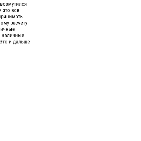
– возмутился
м это все
 принимать
ному расчету
аличные
за наличные
 Это и дальше