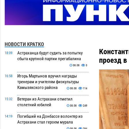
НОВОСТИ КРАТКО
Констант
Астраханца будут судить за попытку
18:09
проезд в
сбыта крупной партии прегабалина
08.08
3
Игорь Мартынов вручил награды
16:58
тренерам и учителям физкультуры
Камызякского района
08.08
114
Ветеран из Астрахани отметил
15:32
столетний юбилей
08.08
249
Погибший на Донбассе волонтер из
14:19
Астрахани стал героем мурала
08.08
294