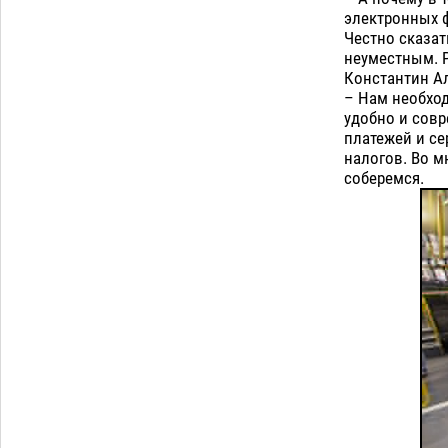
Астраханский аэропорт попробует
электронных 
отбиться от ворон в апелляционном
Честно сказат
суде
07.08
552
неуместным. Р
Константин А
Астраханские археологи откопали
12:53
– Нам необход
древнюю помойку
07.08
729
удобно и совр
платежей и се
Загрузить еще
налогов. Во м
соберемся.