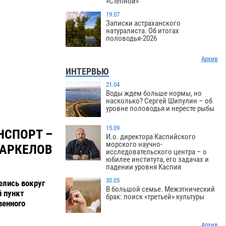
«Степной»
19.07
Записки астраханского
натуралиста. Об итогах
половодья-2026
Архив
ИНТЕРВЬЮ
21.04
Воды ждем больше нормы, но
насколько? Сергей Шипулин – об
уровне половодья и нересте рыбы
15.09
НСПОРТ –
И.о. директора Каспийского
морского научно-
АРКЕЛОВ
исследовательского центра – о
юбилее института, его задачах и
падении уровня Каспия
30.05
елись вокруг
В большой семье. Межэтнический
й пункт
брак: поиск «третьей» культуры
венного
Архив