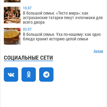
осудили выходку молодого лихача с улицы
Никольской
08.08
753
10.07
В большой семье. «Тесто мира»: как
Завтра астраханцы проведут день в режиме
18:00
астраханские татарки пекут эчпочмаки для
всего двора
экстремальной температурной нагрузки
07.08
738
03.07
В большой семье. Уха по-нашему: как одно
Астраханский котлован с мусором угрожает
17:09
блюдо хранит историю целой семьи
плодородию Харабалинского района
07.08
573
Архив
СОЦИАЛЬНЫЕ СЕТИ
Игорь Редькин проинспектировал
16:24
коммунальную готовность астраханского
земельного массива для льготников
07.08
575
Тяга к сверхскоростям обошлась
15:28
астраханской логистической компании в 400
тысяч рублей
07.08
597