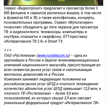
Сервис «Видеопрокат» предлагает к просмотру более 3
000 фильмов и сериалов различных жанров, в том числе
в форматах HD и 3D, а также мультфильмы, концерты,
познавательные программы. Сервис «Мультискрин»
позволяет объединить до пяти экранов для просмотра
ТВ- и видеоконтента: телевизоры, компьютеры и
ноутбуки, планшеты и смартфоны, ОТТ-приставку
«Интерактивное ТВ 2.0» и Smart TV.
* * *
ПАО «Ростелеком» (
www.rostelecom.ru
) – одна из
крупнейших в России и Европе телекоммуникационных
компаний национального масштаба, присутствующая во
всех сегментах рынка услуг связи и охватывающая
миллионы домохозяйств в России.
Компания занимает лидирующее положение на
российском рынке услуг ШПД и платного телевидения:
количество абонентов услуг ШПД превышает 12,0 млн, а
платного ТВ «Ростелекома» – более 9,0 млн
пользователей, из которых свыше 3,9 млн смотрит
уникальный федеральный продукт «Интерактивное ТВ».