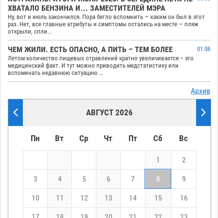
ХВАТАЛО БЕНЗИНА И… ЗАМЕСТИТЕЛЕЙ МЭРА
Ну, вот и июль закончился. Пора бегло вспомнить — каким он был в этот
раз. Нет, все главные атрибуты и симптомы остались на месте — пляж
открыли, спли...
ЧЕМ ЖИЛИ. ЕСТЬ ОПАСНО, А ПИТЬ – ТЕМ БОЛЕЕ
01.08
Летом количество пищевых отравлений кратно увеличивается – это
медицинский факт. И тут можно приводить медстатистику или
вспоминать недавнюю ситуацию ...
Архив
АВГУСТ 2026
Пн
Вт
Ср
Чт
Пт
Сб
Вс
1
2
3
4
5
6
7
8
9
10
11
12
13
14
15
16
17
18
19
20
21
22
23