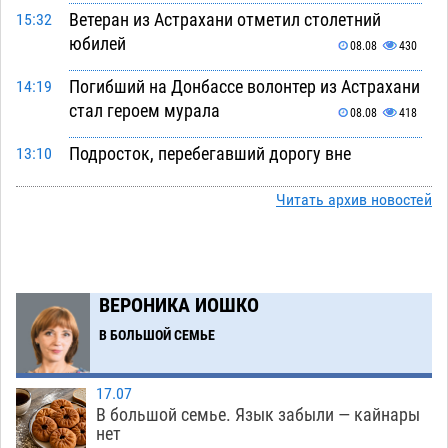
Ветеран из Астрахани отметил столетний
15:32
юбилей
08.08
430
Погибший на Донбассе волонтер из Астрахани
14:19
стал героем мурала
08.08
418
Подросток, перебегавший дорогу вне
13:10
перехода, попал под колеса авто в Астрахани
Читать архив новостей
08.08
556
Астраханский следком помог подростку
12:02
получить зарплату за честный труд
08.08
361
ВЕРОНИКА ИОШКО
Фаворитская ноша: астраханские
10:51
В БОЛЬШОЙ СЕМЬЕ
гандболисты крупно проиграли пермякам
08.08
335
17.07
В большой семье. Язык забыли — кайнары
Лидеры чеченской диаспоры в Астрахани
09:00
нет