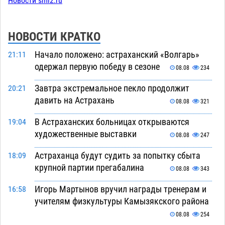
Новости smi2.ru
НОВОСТИ КРАТКО
Начало положено: астраханский «Волгарь»
21:11
одержал первую победу в сезоне
08.08
234
Завтра экстремальное пекло продолжит
20:21
давить на Астрахань
08.08
321
В Астраханских больницах открываются
19:04
художественные выставки
08.08
247
Астраханца будут судить за попытку сбыта
18:09
крупной партии прегабалина
08.08
343
Игорь Мартынов вручил награды тренерам и
16:58
учителям физкультуры Камызякского района
08.08
254