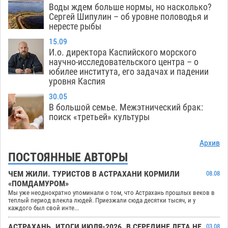
Воды ждем больше нормы, но насколько?
Сергей Шипулин – об уровне половодья и
нересте рыбы
15.09
И.о. директора Каспийского морского
научно-исследовательского центра – о
юбилее института, его задачах и падении
уровня Каспия
30.05
В большой семье. Межэтнический брак:
поиск «третьей» культуры
Архив
ПОСТОЯННЫЕ АВТОРЫ
ЧЕМ ЖИЛИ. ТУРИСТОВ В АСТРАХАНИ КОРМИЛИ
08.08
«ПОМДАМУРОМ»
Мы уже неоднократно упоминали о том, что Астрахань прошлых веков в
теплый период влекла людей. Приезжали сюда десятки тысяч, и у
каждого был свой инте...
АСТРАХАНЬ. ИТОГИ ИЮЛЯ-2026. В СЕРЕДИНЕ ЛЕТА НЕ
03.08