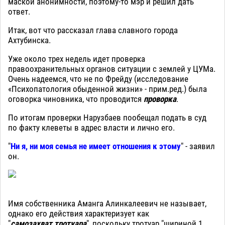
маской анонимности, поэтому-то мэр и решил дать
ответ.
Итак, вот что рассказал глава славного города
Ахтубинска.
Уже около трех недель идет проверка
правоохранительных органов ситуации с землей у ЦУМа.
Очень надеемся, что не по Фрейду (исследование
«Психопатология обыденной жизни» - прим.ред.) была
оговорка чиновника, что проводится
проворка
.
По итогам проверки Нарузбаев пообещал подать в суд
по факту клеветы в адрес власти и лично его.
"
Ни я, ни моя семья не имеет отношения к этому
" - заявил
он.
Имя собственника Аманга Алинкалеевич не называет,
однако его действия характеризует как
"
самозахват тротуара
", поскольку тротуар "шириной 1