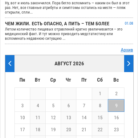
Ну, вот и июль закончился. Пора бегло вспомнить — каким он был в этот
раз. Нет, все главные атрибуты и симптомы остались на месте — пляж
открыли, спли...
ЧЕМ ЖИЛИ. ЕСТЬ ОПАСНО, А ПИТЬ – ТЕМ БОЛЕЕ
01.08
Летом количество пищевых отравлений кратно увеличивается – это
медицинский факт. И тут можно приводить медстатистику или
вспоминать недавнюю ситуацию ...
Архив
АВГУСТ 2026
Пн
Вт
Ср
Чт
Пт
Сб
Вс
1
2
3
4
5
6
7
8
9
10
11
12
13
14
15
16
17
18
19
20
21
22
23