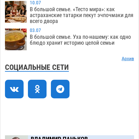
10.07
В большой семье. «Тесто мира»: как
Астраханский следком помог подростку
12:02
астраханские татарки пекут эчпочмаки для
получить зарплату за честный труд
всего двора
08.08
474
03.07
В большой семье. Уха по-нашему: как одно
Фаворитская ноша: астраханские
10:51
блюдо хранит историю целой семьи
гандболисты крупно проиграли пермякам
08.08
438
Архив
СОЦИАЛЬНЫЕ СЕТИ
Лидеры чеченской диаспоры в Астрахани
09:00
осудили выходку молодого лихача с улицы
Никольской
08.08
968
Завтра астраханцы проведут день в режиме
18:00
экстремальной температурной нагрузки
07.08
841
Загрузить еще