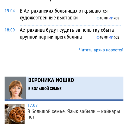
В Астраханских больницах открываются
19:04
художественные выставки
08.08
453
Астраханца будут судить за попытку сбыта
18:09
крупной партии прегабалина
08.08
552
Игорь Мартынов вручил награды тренерам и
16:58
Читать архив новостей
учителям физкультуры Камызякского района
08.08
391
Ветеран из Астрахани отметил столетний
15:32
ВЕРОНИКА ИОШКО
юбилей
08.08
608
В БОЛЬШОЙ СЕМЬЕ
Погибший на Донбассе волонтер из Астрахани
14:19
стал героем мурала
08.08
572
17.07
В большой семье. Язык забыли — кайнары
Подросток, перебегавший дорогу вне
13:10
нет
перехода, попал под колеса авто в Астрахани
08.08
699