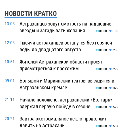
НОВОСТИ КРАТКО
Астраханцев зовут смотреть на падающие
13:08
звезды и загадывать желания
09.08
103
Тысячи астраханцев останутся без горячей
12:03
воды до двадцатого августа
09.08
208
Жителей Астраханской области просят
10:51
присмотреться к прохожим
09.08
299
Большой и Мариинский театры высадятся в
09:01
Астраханском кремле
09.08
322
Начало положено: астраханский «Волгарь»
21:11
одержал первую победу в сезоне
08.08
572
Завтра экстремальное пекло продолжит
20:21
давить на Астрахань
08.08
587