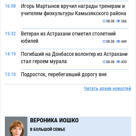
Игорь Мартынов вручил награды тренерам и
16:58
учителям физкультуры Камызякского района
08.08
266
Ветеран из Астрахани отметил столетний
15:32
юбилей
08.08
449
Погибший на Донбассе волонтер из Астрахани
14:19
стал героем мурала
08.08
430
Подросток, перебегавший дорогу вне
13:10
перехода, попал под колеса авто в Астрахани
Читать архив новостей
08.08
569
Астраханский следком помог подростку
12:02
получить зарплату за честный труд
08.08
371
ВЕРОНИКА ИОШКО
Фаворитская ноша: астраханские
10:51
В БОЛЬШОЙ СЕМЬЕ