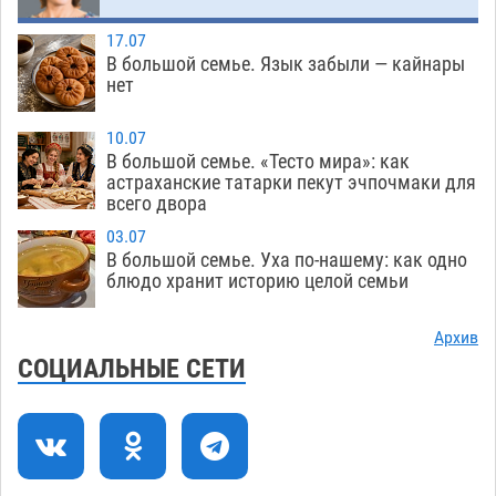
гандболисты крупно проиграли пермякам
08.08
344
17.07
В большой семье. Язык забыли — кайнары
Лидеры чеченской диаспоры в Астрахани
09:00
нет
осудили выходку молодого лихача с улицы
Никольской
08.08
766
10.07
В большой семье. «Тесто мира»: как
Завтра астраханцы проведут день в режиме
18:00
астраханские татарки пекут эчпочмаки для
всего двора
экстремальной температурной нагрузки
07.08
745
03.07
В большой семье. Уха по-нашему: как одно
Астраханский котлован с мусором угрожает
17:09
блюдо хранит историю целой семьи
плодородию Харабалинского района
07.08
579
Архив
СОЦИАЛЬНЫЕ СЕТИ
Игорь Редькин проинспектировал
16:24
коммунальную готовность астраханского
земельного массива для льготников
07.08
584