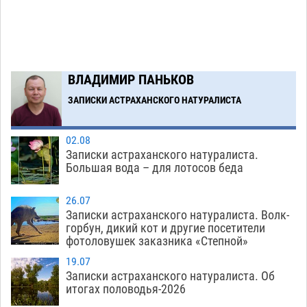
Тяга к сверхскоростям обошлась
15:28
астраханской логистической компании в 400
тысяч рублей
07.08
604
Астраханские кутилы сменили барные стойки
14:44
ВЛАДИМИР ПАНЬКОВ
на полицейские дежурки
07.08
619
ЗАПИСКИ АСТРАХАНСКОГО НАТУРАЛИСТА
Загрузить еще
02.08
Записки астраханского натуралиста.
Большая вода – для лотосов беда
26.07
Записки астраханского натуралиста. Волк-
горбун, дикий кот и другие посетители
фотоловушек заказника «Степной»
19.07
Записки астраханского натуралиста. Об
итогах половодья-2026