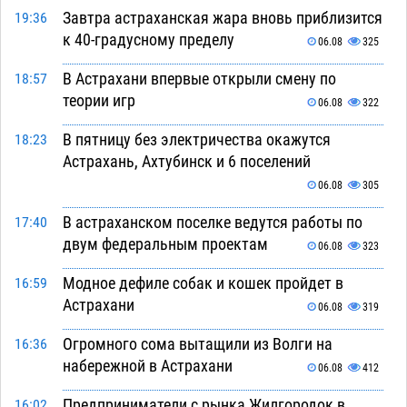
Завтра астраханская жара вновь приблизится
19:36
к 40-градусному пределу
06.08
325
В Астрахани впервые открыли смену по
18:57
теории игр
06.08
322
В пятницу без электричества окажутся
18:23
Астрахань, Ахтубинск и 6 поселений
06.08
305
В астраханском поселке ведутся работы по
17:40
двум федеральным проектам
06.08
323
Модное дефиле собак и кошек пройдет в
16:59
Астрахани
06.08
319
Огромного сома вытащили из Волги на
16:36
набережной в Астрахани
06.08
412
Предприниматели с рынка Жилгородок в
16:02