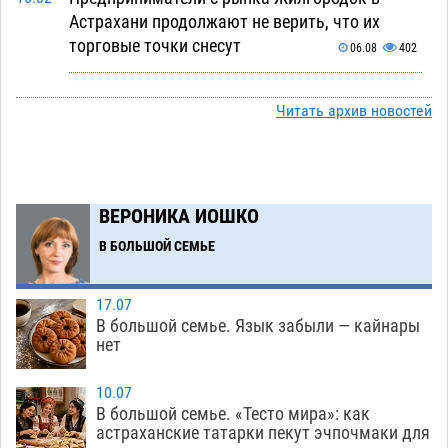
Астрахани продолжают не верить, что их
торговые точки снесут
06.08
402
Ящерицу из астраханской пустыни поместили
15:22
на новой серебряной монете Банка России
Читать архив новостей
06.08
310
Буддийские святыни из Астрахани выставили
14:35
в музее Пушкина в Москве
06.08
283
ВЕРОНИКА ИОШКО
Мэрия Астрахани переводит городские
13:50
В БОЛЬШОЙ СЕМЬЕ
зеленые зоны на автоматический полив
06.08
297
17.07
В большой семье. Язык забыли — кайнары
Скончался второй ребенок после пожара в
13:13
нет
Астрахани
06.08
721
10.07
Астраханские гандболисты с крупной победы
12:49
В большой семье. «Тесто мира»: как
стартовали на Всероссийской Спартакиаде
астраханские татарки пекут эчпочмаки для