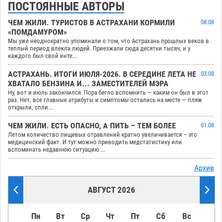
ПОСТОЯННЫЕ АВТОРЫ
ЧЕМ ЖИЛИ. ТУРИСТОВ В АСТРАХАНИ КОРМИЛИ
08.08
«ПОМДАМУРОМ»
Мы уже неоднократно упоминали о том, что Астрахань прошлых веков в
теплый период влекла людей. Приезжали сюда десятки тысяч, и у
каждого был свой инте...
АСТРАХАНЬ. ИТОГИ ИЮЛЯ-2026. В СЕРЕДИНЕ ЛЕТА НЕ
03.08
ХВАТАЛО БЕНЗИНА И… ЗАМЕСТИТЕЛЕЙ МЭРА
Ну, вот и июль закончился. Пора бегло вспомнить — каким он был в этот
раз. Нет, все главные атрибуты и симптомы остались на месте — пляж
открыли, спли...
ЧЕМ ЖИЛИ. ЕСТЬ ОПАСНО, А ПИТЬ – ТЕМ БОЛЕЕ
01.08
Летом количество пищевых отравлений кратно увеличивается – это
медицинский факт. И тут можно приводить медстатистику или
вспоминать недавнюю ситуацию ...
Архив
АВГУСТ 2026
Пн
Вт
Ср
Чт
Пт
Сб
Вс