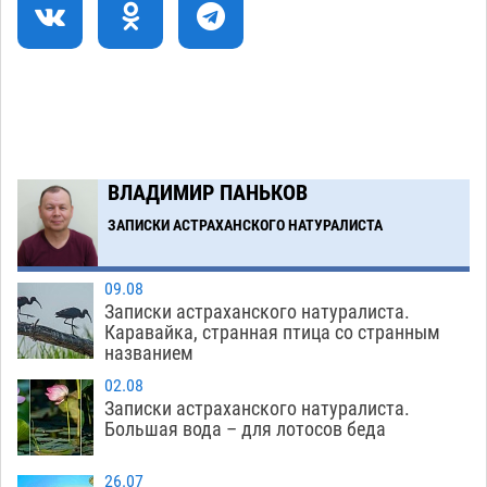
плодородию Харабалинского района
07.08
644
Игорь Редькин проинспектировал
16:24
коммунальную готовность астраханского
земельного массива для льготников
07.08
659
ВЛАДИМИР ПАНЬКОВ
ЗАПИСКИ АСТРАХАНСКОГО НАТУРАЛИСТА
Загрузить еще
09.08
Записки астраханского натуралиста.
Каравайка, странная птица со странным
названием
02.08
Записки астраханского натуралиста.
Большая вода – для лотосов беда
26.07