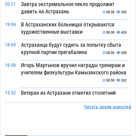
Завтра экстремальное пекло продолжит
20:21
давить на Астрахань
08.08
545
В Астраханских больницах открываются
19:04
художественные выставки
08.08
424
Астраханца будут судить за попытку сбыта
18:09
крупной партии прегабалина
08.08
508
Игорь Мартынов вручил награды тренерам и
16:58
учителям физкультуры Камызякского района
08.08
362
Ветеран из Астрахани отметил столетний
15:32
юбилей
08.08
575
Читать архив новостей
Погибший на Донбассе волонтер из Астрахани
14:19
стал героем мурала
08.08
543
Подросток, перебегавший дорогу вне
13:10