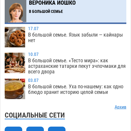
ВЕРОНИКА ИОШКО
перехода, попал под колеса авто в Астрахани
В БОЛЬШОЙ СЕМЬЕ
08.08
664
Астраханский следком помог подростку
12:02
17.07
получить зарплату за честный труд
В большой семье. Язык забыли — кайнары
08.08
448
нет
Фаворитская ноша: астраханские
10:51
10.07
гандболисты крупно проиграли пермякам
В большой семье. «Тесто мира»: как
астраханские татарки пекут эчпочмаки для
08.08
416
всего двора
Лидеры чеченской диаспоры в Астрахани
09:00
03.07
осудили выходку молодого лихача с улицы
В большой семье. Уха по-нашему: как одно
Никольской
блюдо хранит историю целой семьи
08.08
898
Завтра астраханцы проведут день в режиме
18:00
Архив
экстремальной температурной нагрузки
СОЦИАЛЬНЫЕ СЕТИ
07.08
823
Астраханский котлован с мусором угрожает
17:09