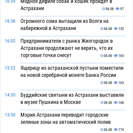
Модное дефиле собак и кошек пройдет в
16:59
Астрахани
06.08
97
Огромного сома вытащили из Волги на
16:36
набережной в Астрахани
06.08
135
Предприниматели с рынка Жилгородок в
16:02
Астрахани продолжают не верить, что их
торговые точки снесут
06.08
165
Ящерицу из астраханской пустыни поместили
15:22
на новой серебряной монете Банка России
06.08
163
Буддийские святыни из Астрахани выставили
14:35
в музее Пушкина в Москве
06.08
168
Мэрия Астрахани переводит городские
13:50
зеленые зоны на автоматический полив
06.08
174