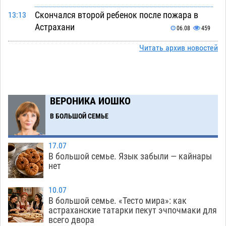
Скончался второй ребенок после пожара в
13:13
Астрахани
06.08
459
Астраханские гандболисты с крупной победы
Читать архив новостей
12:49
стартовали на Всероссийской Спартакиаде
06.08
232
В астраханском селе невестка изрешетила
12:16
ВЕРОНИКА ИОШКО
машину свекрови
06.08
343
В БОЛЬШОЙ СЕМЬЕ
Астраханские приставы выдворили 12
11:45
нелегалов прямым рейсом из Шереметьево
17.07
06.08
215
В большой семье. Язык забыли — кайнары
нет
Как астраханцы назвали своих детей в июле
11:08
06.08
244
10.07
В большой семье. «Тесто мира»: как
В Астрахани несовершеннолетнему дали
10:30
астраханские татарки пекут эчпочмаки для
всего двора
условные 1,5 года за найденные 200 г