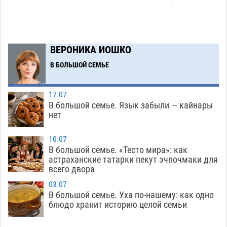
гандболисты крупно проиграли пермякам
08.08
284
Лидеры чеченской диаспоры в Астрахани
09:00
ВЕРОНИКА ИОШКО
осудили выходку молодого лихача с улицы
В БОЛЬШОЙ СЕМЬЕ
Никольской
08.08
677
Завтра астраханцы проведут день в режиме
18:00
17.07
экстремальной температурной нагрузки
В большой семье. Язык забыли — кайнары
нет
07.08
679
Астраханский котлован с мусором угрожает
17:09
10.07
плодородию Харабалинского района
В большой семье. «Тесто мира»: как
астраханские татарки пекут эчпочмаки для
07.08
534
всего двора
Игорь Редькин проинспектировал
16:24
03.07
коммунальную готовность астраханского
В большой семье. Уха по-нашему: как одно
блюдо хранит историю целой семьи
земельного массива для льготников
07.08
530