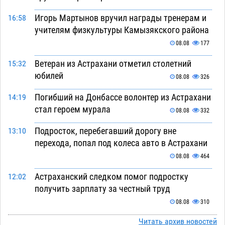
Игорь Мартынов вручил награды тренерам и
16:58
учителям физкультуры Камызякского района
08.08
177
Ветеран из Астрахани отметил столетний
15:32
юбилей
08.08
326
Погибший на Донбассе волонтер из Астрахани
14:19
стал героем мурала
08.08
332
Подросток, перебегавший дорогу вне
13:10
перехода, попал под колеса авто в Астрахани
08.08
464
Астраханский следком помог подростку
12:02
получить зарплату за честный труд
08.08
310
Фаворитская ноша: астраханские
Читать архив новостей
10:51