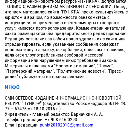
информационно-новостном ресурсе «ПУНКТ-А», допускается
ТОЛЬКО С РАЗМЕЩЕНИЕМ АКТИВНОЙ ГИПЕРСЫЛКИ. Перед
чтением материалов сайта "ПУНКТ-А" проконсультируйтесь с
юристом и врачом, по возможности ознакомьтесь с
инструкцией по применению всех упомянутых товаров и
услуг; имеются противопоказания. Комментарии читателей
сайта размещаются без предварительного редактирования.
Редакция оставляет за собой право удалить их с сайта или
отредактировать, если указанные сообщения содержат
ненормативную лексику, оскорбления, призывы к насилию,
являются злоупотреблением свободой массовой
информации или нарушением иных требований закона.
Материалы с плашками "Новости компаний", "Промо",
"Партнерский материал", "Политические новости", "Пресс -
релиз" публикуются на правах рекламы.
ИНФО
СМИ СЕТЕВОЕ ИЗДАНИЕ ИНФОРМАЦИОННО-НОВОСТНОЙ
РЕСУРС "ПУНКТ-А" (свидетельство Роскомнадзора ЭЛ № ФС
77 – 67475 от 18.10.2016 г.)
Учредитель - главный редактор Варначкин А. А.
Телефон редакции. +7-908-616-0293.
E-mail редакции:
punkt20102010@gmail.com