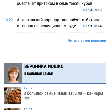
обеспечат притоком в семь тысяч кубов
07.08
319
Астраханский аэропорт попробует отбиться
13:29
от ворон в апелляционном суде
07.08
242
Астраханские археологи откопали древнюю
12:53
Читать архив новостей
помойку
07.08
449
В Астрахани подросток угнал мотоцикл и
11:58
похитил чужие мобильник с банковскими
картами
ВЕРОНИКА ИОШКО
07.08
262
В БОЛЬШОЙ СЕМЬЕ
Астраханцев ждут на парковом газоне с
11:20
призами и эрмитажными котами
07.08
226
17.07
Астраханский суд встал на сторону МЧС в
10:43
В большой семье. Язык забыли — кайнары
споре за возврат униформы
нет
07.08
309
На Всероссийской Спартакиаде астраханские
10:02
10.07