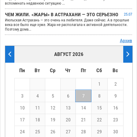
вспоминать недавнюю ситуацию ...
ЧЕМ ЖИЛИ. «ЖАРЫ» В АСТРАХАНИ — ЭТО СЕРЬЕЗНО
25.07
Июльская Астрахань — это очень на любителя. Даже сейчас. А в прошлые
века все было еще хуже. Жара не располагала к активной деятельности.
Поэтому дома...
Архив
АВГУСТ 2026
Пн
Вт
Ср
Чт
Пт
Сб
Вс
1
2
3
4
5
6
7
8
9
10
11
12
13
14
15
16
17
18
19
20
21
22
23
24
25
26
27
28
29
30