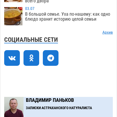
всего двора
выплатит миллионный ущерб за смертельную
03.07
небрежность за рулем
05.08
412
В большой семье. Уха по-нашему: как одно
блюдо хранит историю целой семьи
В Астрахани возле Нового моста спасли
11:22
подростка на пенопласте
05.08
477
Архив
СОЦИАЛЬНЫЕ СЕТИ
Астраханцам ответили на важный вопрос о
10:48
территориальном отряде «Барс»
05.08
439
На астраханских полях начался сбор томатов
10:13
05.08
357
Загрузить еще
ВЛАДИМИР ПАНЬКОВ
ЗАПИСКИ АСТРАХАНСКОГО НАТУРАЛИСТА