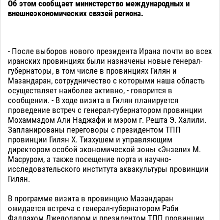
Об этом сообщает министерство международных и
внешнеэкономических связей региона.
- После выборов нового президента Ирана почти во всех
иранских провинциях были назначены новые генерал-
губернаторы, в том числе в провинциях Гилян и
Мазандаран, сотрудничество с которыми наша область
осуществляет наиболее активно, - говорится в
сообщении. - В ходе визита в Гилян планируется
проведение встреч с генерал-губернатором провинции
Мохаммадом Али Наджафи и мэром г. Решта Э. Халили.
Запланированы переговоры с президентом ТПП
провинции Гилян Х. Тизхушем и управляющим
директором особой экономической зоны «Энзели» М.
Масруром, а также посещение порта и научно-
исследовательского института аквакультуры провинции
Гилян.
В программе визита в провинцию Мазандаран
ожидается встреча с генерал-губернатором Раби
Фаллахом Джелодаром и президентом ТПП провинции