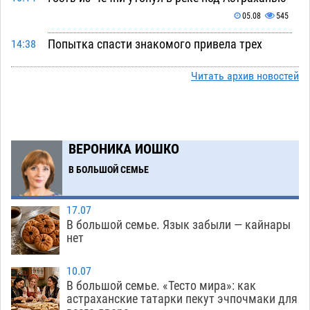
05.08
545
Попытка спасти знакомого привела трех
14:38
астраханок под уголовную статью
05.08
450
Читать архив новостей
Тысяча четыреста астраханцев пересели на
14:00
электромобили
05.08
448
Глава крупного астраханского города
13:23
ВЕРОНИКА ИОШКО
поставил жителей перед непростым выбором
В БОЛЬШОЙ СЕМЬЕ
05.08
1255
Младенец погиб в крупном пожаре в
12:51
17.07
Астрахани
05.08
498
В большой семье. Язык забыли — кайнары
нет
У астраханца в морозильной камере
12:23
обнаружили почти полсотни стерлядей
10.07
05.08
451
В большой семье. «Тесто мира»: как
астраханские татарки пекут эчпочмаки для
Астраханец проведет за решеткой 2 года и
11:54