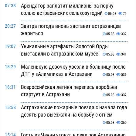
Арендатор заплатит миллионы за порчу
07:38
солью астраханских сельхозугодий
06.08
79
Завтра погода вновь заставит астраханцев
20:27
жариться
05.08
332
Уникальные артефакты Золотой Орды
19:07
выставили в астраханском музее
05.08
341
Маленькую девочку увезли в больницу после
18:29
ДТП у «Алимпика» в Астрахани
05.08
536
Всероссийская летняя перепись воробьев
16:31
стартует в Астрахани
05.08
332
Астраханские пожарные поезда с начала года
15:58
десять раз выезжали на борьбу с огнем
05.08
360
Гость из Чечни утонул в реке под Астраханью
15:14